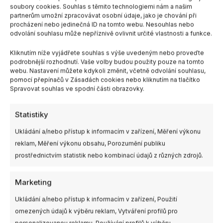
Náhradní čočka pro
HDZero VTX
soubory cookies. Souhlas s těmito technologiemi nám a našim
kamery Walksnail Avatar
Programmer
partnerům umožní zpracovávat osobní údaje, jako je chování při
Moonlight / Walksnail
procházení nebo jedinečná ID na tomto webu. Nesouhlas nebo
Avatar HD Pro /
odvolání souhlasu může nepříznivě ovlivnit určité vlastnosti a funkce.
CADDXFPV Polar
Kliknutím níže vyjádřete souhlas s výše uvedeným nebo proveďte
300,00
Kč
300,00
Kč
s DPH
s DPH
podrobnější rozhodnutí. Vaše volby budou použity pouze na tomto
webu. Nastavení můžete kdykoli změnit, včetně odvolání souhlasu,
PŘIDAT DO KOŠÍKU
NENÍ SKLADEM
pomocí přepínačů v Zásadách cookies nebo kliknutím na tlačítko
Spravovat souhlas ve spodní části obrazovky.
Tento
Statistiky
produkt
Ukládání a/nebo přístup k informacím v zařízení, Měření výkonu
má
reklam, Měření výkonu obsahu, Porozumění publiku
více
prostřednictvím statistik nebo kombinací údajů z různých zdrojů.
variant.
Možnosti
Marketing
lze
vybrat
Ukládání a/nebo přístup k informacím v zařízení, Použití
na
Není skladem
Skladem
omezených údajů k výběru reklam, Vytváření profilů pro
stránce
personalizovanou reklamu, Používání profilů k výběru