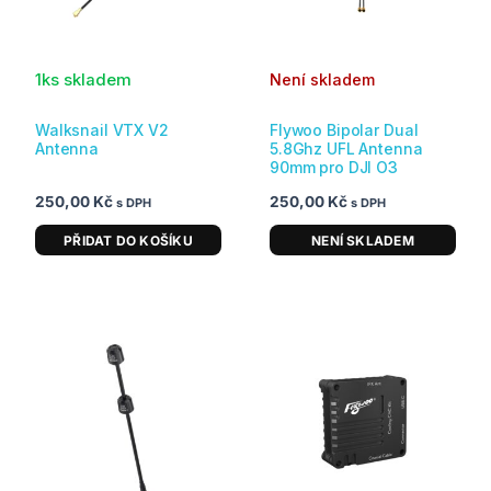
1ks skladem
Není skladem
Flywoo Bipolar Dual
Walksnail VTX V2
5.8Ghz UFL Antenna
Antenna
90mm pro DJI O3
250,00
Kč
250,00
Kč
s DPH
s DPH
PŘIDAT DO KOŠÍKU
NENÍ SKLADEM
Rozpětí
Tento
cen:
produkt
259,00 Kč
má
až
279,00 Kč
více
variant.
Možnosti
lze