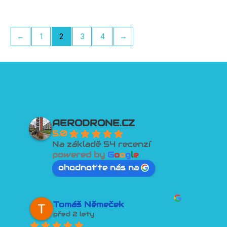
←
1
2
3
4
→
AERODRONE.CZ
5.0
Na základě 54 recenzí
powered by
G
o
o
g
l
e
ohodnoťte nás na
David Tesař
před 2 lety