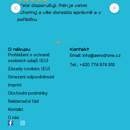
Lepší přístup k zákazníkovi si 
a v 
člověk snad ani nemůže přát. 
Poradí, pomůže, vyjde vstříc. 
Třešničkou na dortu je Discord 
plný velmi chytrých a ochotných 
lidí, kteří pomůžou s čímkoliv okolo 
dronů.
O nákupu
Kontakt
Prohlášení o ochraně
Email: info@aerodrone.cz
osobních údajů (EU)
Tel.: +420 774 974 910
Zásady cookies (EU)
Omezení odpovědnosti
Imprint
Obchodní podmínky
Reklamační řád
Kontakt
O nás
F
I
a
n