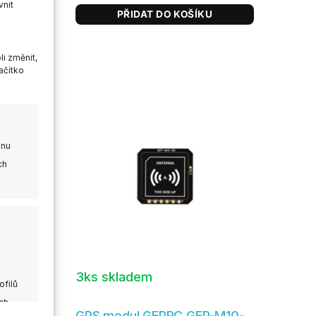
vnit
PŘIDAT DO KOŠÍKU
i změnit,
ačítko
onu
ch
3ks skladem
ofilů
ch
Mini
GPS modul GEPRC GEP-M10-