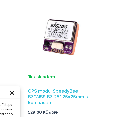
1ks skladem
GPS modul SpeedyBee
m
BZGNSS BZ-251 25x25mm s
kompasem
přístupu
ologiemi
529,00
Kč
s DPH
ení nebo