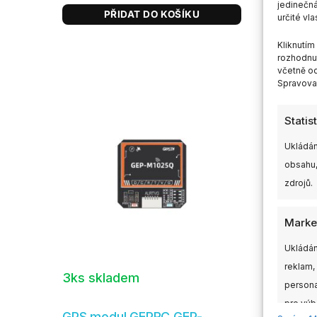
jedinečná
PŘIDAT DO KOŠÍKU
určité vla
Kliknutí
rozhodnut
včetně od
Spravovat
Statis
Ukládán
obsahu,
zdrojů.
Marke
Ukládán
reklam,
3ks skladem
Sklad
persona
pro výb
GPS modul GEPRC GEP-
GPS m