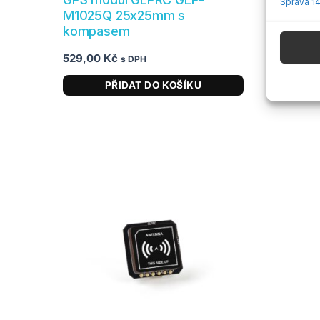
Správa 1
údajů k
M1025Q 25x25mm s
22x22
kompasem
Funkc
529,00
Kč
529,0
s DPH
Přiřazo
PŘIDAT DO KOŠÍKU
zařízen
Zajišt
odstr
obsahu