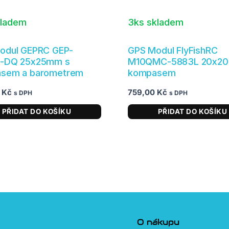
kladem
3ks skladem
odul GEPRC GEP-
GPS Modul FlyFishRC
-DQ 25x25mm s
M10QMC-5883L 20x2
sem a barometrem
kompasem
0
Kč
759,00
Kč
s DPH
s DPH
PŘIDAT DO KOŠÍKU
PŘIDAT DO KOŠÍKU
O nákupu