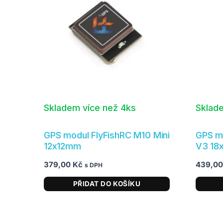
Skladem více než 4ks
Sklad
GPS modul FlyFishRC M10 Mini
GPS m
12x12mm
V3 18
379,00
Kč
439,0
s DPH
PŘIDAT DO KOŠÍKU