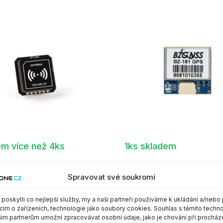
em více než 4ks
1ks skladem
odul GEPRC GEP-M10
GPS modul SpeedyBee
Spravovat své soukromí
x8.2mm
BZGNSS BZ-181 18x18m
oskytli co nejlepší služby, my a naši partneři používáme k ukládání a/nebo 
cím o zařízeních, technologie jako soubory cookies. Souhlas s těmito techn
0
Kč
499,00
Kč
s DPH
s DPH
im partnerům umožní zpracovávat osobní údaje, jako je chování při procház