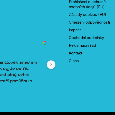
Prohlášení o ochraně
osobních údajů (EU)
Zásady cookies (EU)
Omezení odpovědnosti
Imprint
Obchodní podmínky
Reklamační řád
Jan Seko
před 2 lety
Kontakt
O nás
si člověk snad ani 
 vyjde vstříc. 
rd plný velmi 
kteří pomůžou s 