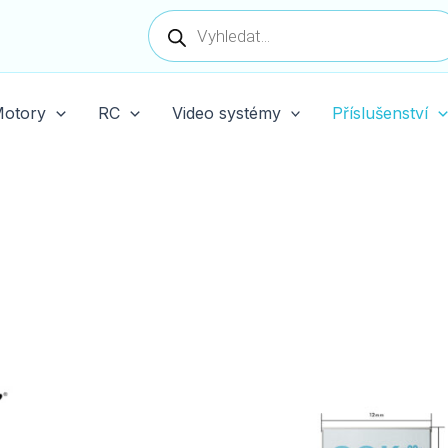
Products
search
otory
RC
Video systémy
Příslušenství