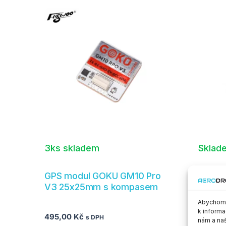
3ks skladem
Sklad
GPS modul GOKU GM10 Pro
GPS m
V3 25x25mm s kompasem
22x22
Abychom p
k informa
495,00
Kč
498,0
s DPH
nám a naš