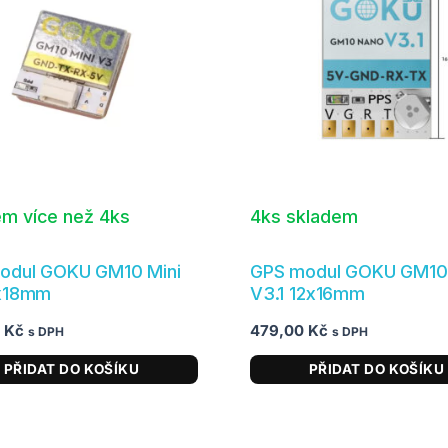
em více než 4ks
4ks skladem
odul GOKU GM10 Mini
GPS modul GOKU GM10
x18mm
V3.1 12x16mm
0
Kč
479,00
Kč
s DPH
s DPH
PŘIDAT DO KOŠÍKU
PŘIDAT DO KOŠÍKU