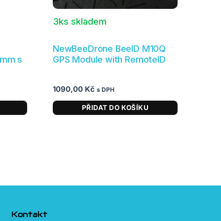
3ks skladem
NewBeeDrone BeeID M10Q
0mm s
GPS Module with RemoteID
1090,00
Kč
s DPH
PŘIDAT DO KOŠÍKU
Kontakt