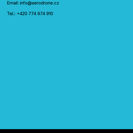
Email: info@aerodrone.cz
Tel.: +420 774 974 910
Jaroslav Kristof
před 2 lety
Skvělá cena, rychlé dodání