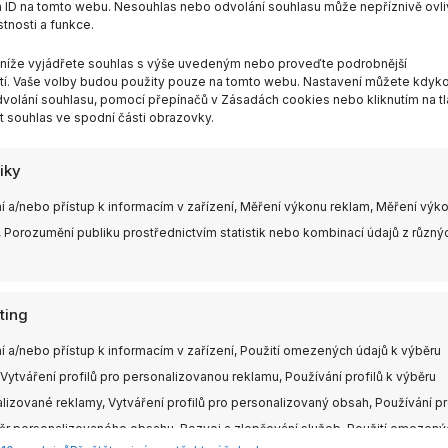
 ID na tomto webu. Nesouhlas nebo odvolání souhlasu může nepříznivě ovli
PŘIDAT DO KOŠÍKU
PŘIDAT DO KOŠÍKU
stnosti a funkce.
m níže vyjádřete souhlas s výše uvedeným nebo proveďte podrobnější
í. Vaše volby budou použity pouze na tomto webu. Nastavení můžete kdykol
volání souhlasu, pomocí přepínačů v Zásadách cookies nebo kliknutím na tl
 souhlas ve spodní části obrazovky.
tiky
í a/nebo přístup k informacím v zařízení, Měření výkonu reklam, Měření výk
 Porozumění publiku prostřednictvím statistik nebo kombinací údajů z různý
ting
í a/nebo přístup k informacím v zařízení, Použití omezených údajů k výběru
 Vytváření profilů pro personalizovanou reklamu, Používání profilů k výběru
em více než 4ks
4ks skladem
lizované reklamy, Vytváření profilů pro personalizovaný obsah, Používání pr
ěr personalizovaného obsahu, Rozvoj a zlepšování služeb, Použití omezený
odul GEPRC GEP-M10Q
GPS modul GOKU GM10 