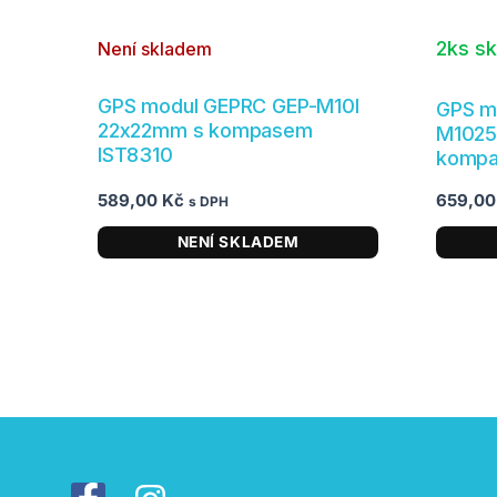
2ks s
Není skladem
GPS modul GEPRC GEP-M10I
GPS m
22x22mm s kompasem
M1025
IST8310
kompa
589,00
Kč
659,0
s DPH
NENÍ SKLADEM