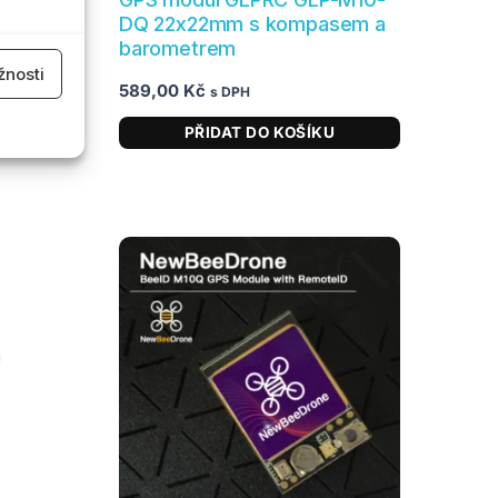
sem
DQ 22x22mm s kompasem a
barometrem
 aktivní
nosti
589,00
Kč
s DPH
PŘIDAT DO KOŠÍKU
 aktivní