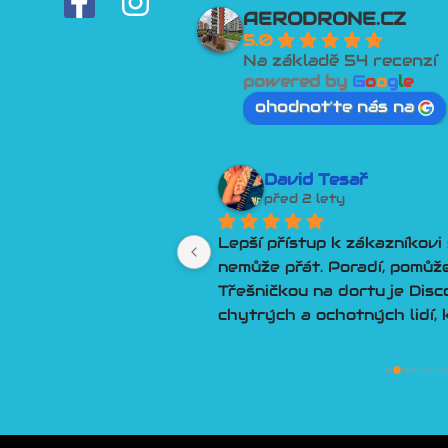
F
I
AERODRONE.CZ
a
n
5.0
c
s
Na základě 54 recenzí
powered by
G
o
o
g
l
e
e
t
ohodnoťte nás na
b
a
o
g
o
r
David Tesař
před 2 lety
k
a
-
m
i ochotný a vše 
Lepší přístup k zákazníkovi 
.
nemůže přát. Poradí, pomůže,
f
Třešničkou na dortu je Disco
chytrých a ochotných lidí, 
čímkoliv okolo dronů.