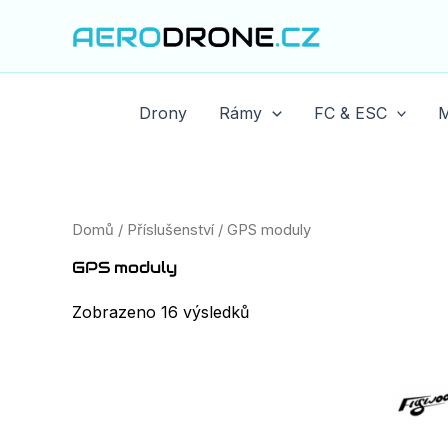
Seřazeno
Přeskočit
podle
na
ceny:
od
obsah
nejnižší
Drony
Rámy
FC & ESC
M
Domů
/
Příslušenství
/ GPS moduly
GPS moduly
Zobrazeno 16 výsledků