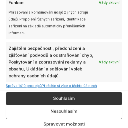
Funkce
Vždy aktivní
Není skladem
Přiřazování a kombinování údajů z jiných zdrojů
Radiomaster Nomad
údajů, Propojení různých zařízení, Identifikace
ExpressLRS
zařízení na základě automaticky přenášených
dvoupásmový 2x1W
Gemini Xrossband
informací.
vysílač
1250,00
Kč
s DPH
Zajištění bezpečnosti, předcházení a
zjišťování podvodů a odstraňování chyb,
NENÍ SKLADEM
Poskytování a zobrazování reklamy a
Vždy aktivní
obsahu, Ukládání a sdělování voleb
ochrany osobních údajů.
Správa 1410 prodejců
Přečtěte si více o těchto účelech
Souhlasím
Nesouhlasím
AERODRONE.CZ
5.0
Spravovat možnosti