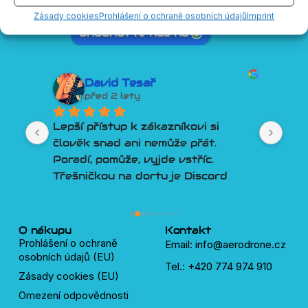
Na základě 54 recenzí
powered by
G
o
o
g
l
e
Zásady cookies
Prohlášení o ochraně osobních údajů
Imprint
ohodnoťte nás na
David Tesař
před 2 lety
Lepší přístup k zákazníkovi si 
a v 
člověk snad ani nemůže přát. 
Poradí, pomůže, vyjde vstříc. 
Třešničkou na dortu je Discord 
plný velmi chytrých a ochotných 
lidí, kteří pomůžou s čímkoliv okolo 
dronů.
O nákupu
Kontakt
Prohlášení o ochraně
Email: info@aerodrone.cz
osobních údajů (EU)
Tel.: +420 774 974 910
Zásady cookies (EU)
Omezení odpovědnosti