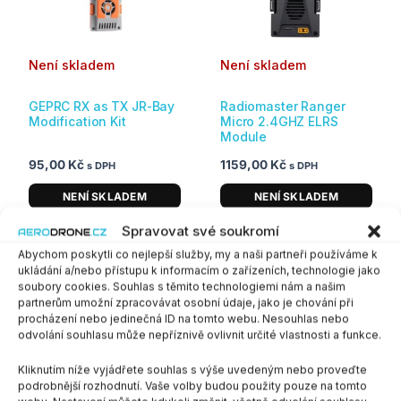
Není skladem
Není skladem
GEPRC RX as TX JR-Bay
Radiomaster Ranger
Modification Kit
Micro 2.4GHZ ELRS
Module
95,00
Kč
1159,00
Kč
s DPH
s DPH
NENÍ SKLADEM
NENÍ SKLADEM
Spravovat své soukromí
Abychom poskytli co nejlepší služby, my a naši partneři používáme k
ukládání a/nebo přístupu k informacím o zařízeních, technologie jako
soubory cookies. Souhlas s těmito technologiemi nám a našim
partnerům umožní zpracovávat osobní údaje, jako je chování při
procházení nebo jedinečná ID na tomto webu. Nesouhlas nebo
odvolání souhlasu může nepříznivě ovlivnit určité vlastnosti a funkce.
Kliknutím níže vyjádřete souhlas s výše uvedeným nebo proveďte
podrobnější rozhodnutí. Vaše volby budou použity pouze na tomto