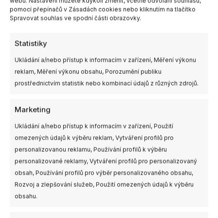
webu. Nastavení můžete kdykoli změnit, včetně odvolání souhlasu,
pomocí přepínačů v Zásadách cookies nebo kliknutím na tlačítko
Spravovat souhlas ve spodní části obrazovky.
Není skladem
1ks skladem
Statistiky
Radiomaster Ranger
GEPRC LINKFLOW 915M
Nano 2.4GHZ ELRS
2W ELRS TX Module
Ukládání a/nebo přístup k informacím v zařízení, Měření výkonu
Module
reklam, Měření výkonu obsahu, Porozumění publiku
1159,00
Kč
1190,00
Kč
s DPH
s DPH
prostřednictvím statistik nebo kombinací údajů z různých zdrojů.
NENÍ SKLADEM
PŘIDAT DO KOŠÍKU
Marketing
Ukládání a/nebo přístup k informacím v zařízení, Použití
omezených údajů k výběru reklam, Vytváření profilů pro
personalizovanou reklamu, Používání profilů k výběru
personalizované reklamy, Vytváření profilů pro personalizovaný
obsah, Používání profilů pro výběr personalizovaného obsahu,
Rozvoj a zlepšování služeb, Použití omezených údajů k výběru
obsahu.