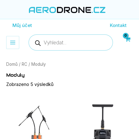
Seřazeno
Přeskočit
podle
ceny:
na
od
obsah
nejnižší
Můj účet
Kontakt
Products
search
Domů
/
RC
/ Moduly
Moduly
Zobrazeno 5 výsledků