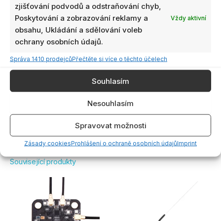
zjišťování podvodů a odstraňování chyb,
Poskytování a zobrazování reklamy a
Vždy aktivní
obsahu, Ukládání a sdělování voleb
ochrany osobních údajů.
Správa 1410 prodejců
Přečtěte si více o těchto účelech
Kliknutím přijmete marketing souborů
cookie a povolíte tento obsah
Souhlasím
Nesouhlasím
Spravovat možnosti
Zásady cookies
Prohlášení o ochraně osobních údajů
Imprint
Související produkty