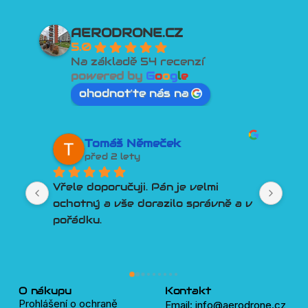
AERODRONE.CZ
5.0
Na základě 54 recenzí
powered by
G
o
o
g
l
e
ohodnoťte nás na
David Tesař
před 2 lety
mi 
Lepší přístup k zákazníkovi si 
ávně a v 
člověk snad ani nemůže přát. 
Poradí, pomůže, vyjde vstříc. 
Třešničkou na dortu je Discord 
plný velmi chytrých a ochotných 
lidí, kteří pomůžou s čímkoliv okolo 
dronů.
O nákupu
Kontakt
Prohlášení o ochraně
Email: info@aerodrone.cz