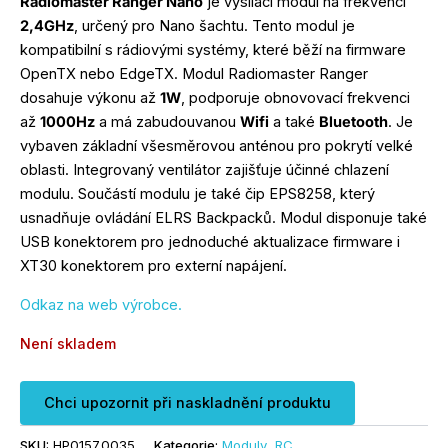
Radiomaster Ranger Nano
je vysílací modul na frekvenci
2,4GHz
, určený pro Nano šachtu. Tento modul je
kompatibilní s rádiovými systémy, které běží na firmware
OpenTX nebo EdgeTX. Modul Radiomaster Ranger
dosahuje výkonu až
1W
, podporuje obnovovací frekvenci
až
1000Hz
a má zabudouvanou
Wifi
a také
Bluetooth
. Je
vybaven základní všesměrovou anténou pro pokrytí velké
oblasti. Integrovaný ventilátor zajišťuje účinné chlazení
modulu. Součástí modulu je také čip EPS8258, který
usnadňuje ovládání ELRS Backpacků. Modul disponuje také
USB konektorem pro jednoduché aktualizace firmware i
XT30 konektorem pro externí napájení.
Odkaz na web výrobce.
Není skladem
Chci upozornit při naskladnění produktu
SKU:
HP0157.0035
Kategorie:
Moduly
,
RC