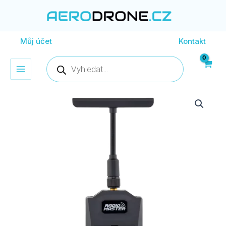
Přeskočit
na
obsah
Můj účet
Kontakt
Products
search