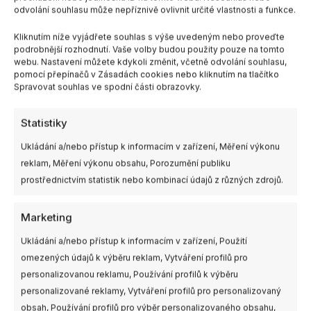
1x FlyFishRC M10 Mini GPS Module
odvolání souhlasu může nepříznivě ovlivnit určité vlastnosti a funkce.
1x Battery strap GPS Mount
Kliknutím níže vyjádřete souhlas s výše uvedeným nebo proveďte
4x #30 Silicone Cable
podrobnější rozhodnutí. Vaše volby budou použity pouze na tomto
1x GPS Manual
webu. Nastavení můžete kdykoli změnit, včetně odvolání souhlasu,
pomocí přepínačů v Zásadách cookies nebo kliknutím na tlačítko
Spravovat souhlas ve spodní části obrazovky.
Statistiky
Ukládání a/nebo přístup k informacím v zařízení, Měření výkonu
reklam, Měření výkonu obsahu, Porozumění publiku
prostřednictvím statistik nebo kombinací údajů z různých zdrojů.
Marketing
Ukládání a/nebo přístup k informacím v zařízení, Použití
omezených údajů k výběru reklam, Vytváření profilů pro
personalizovanou reklamu, Používání profilů k výběru
personalizované reklamy, Vytváření profilů pro personalizovaný
obsah, Používání profilů pro výběr personalizovaného obsahu,