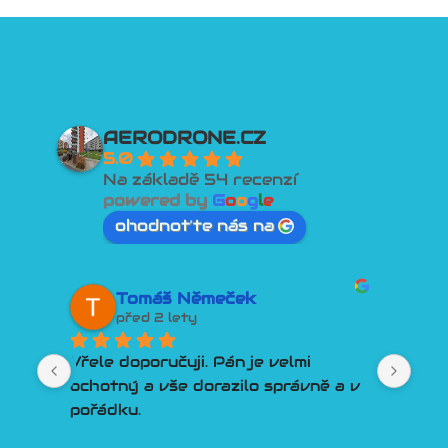
AERODRONE.CZ
5.0
Na základě 54 recenzí
powered by
G
o
o
g
l
e
ohodnoťte nás na
David Tesař
před 2 lety
Lepší přístup k zákazníkovi si 
a v 
člověk snad ani nemůže přát. 
Poradí, pomůže, vyjde vstříc. 
Třešničkou na dortu je Discord 