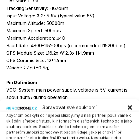
Hot Start: 1-3 s
Tracking Sensitivity: -167dBm
Input Voltage: 3.3~5.5V (typical value 5V)
Maximum Altitude: 50000m
Maximum Speed: 500m/s
Maximum Acceleration: ≤4G
Baud Rate: 4800-115200bps (recommended 115200bps)
GPS Module Size: L16.2x W12.3x H4.9mm
GPS Ceramic Size: 12*12mm
Weight: 2.4g (±0.5g)
Pin Definition:
VCC: System main power supply, voltage is 5V, current is
about 40mA during operation
GND: Ground
Spravovat své soukromí
RXD: Data input
Abychom poskytli co nejlepší služby, my a naši partneři používáme k
TXD: Data output
ukládání a/nebo přístupu k informacím o zařízeních, technologie jako
soubory cookies. Souhlas s těmito technologiemi nám a našim
partnerům umožní zpracovávat osobní údaje, jako je chování při
Includes:
procházení nebo jedinečná ID na tomto webu. Nesouhlas nebo