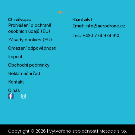
plný velmi chytrých a ochotných 
lidí, kteří pomůžou s čímkoliv okolo 
dronů.
O nákupu
Kontakt
Prohlášení o ochraně
Email: info@aerodrone.cz
osobních údajů (EU)
Tel.: +420 774 974 910
Zásady cookies (EU)
Omezení odpovědnosti
Imprint
Obchodní podmínky
Reklamační řád
Kontakt
O nás
F
I
a
n
c
s
e
t
b
a
o
g
o
r
Copyright © 2026 | Vytvořeno společností
Metode s.r.o.
k
a