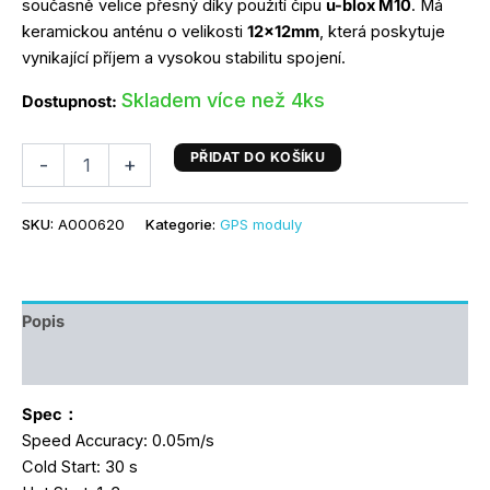
současně velice přesný díky použití čipu
u-blox M10
. Má
keramickou anténu o velikosti
12x12mm
, která poskytuje
vynikající příjem a vysokou stabilitu spojení.
Skladem více než 4ks
Dostupnost:
PŘIDAT DO KOŠÍKU
-
+
SKU:
A000620
Kategorie:
GPS moduly
Popis
Další informace
Spec：
Speed Accuracy: 0.05m/s
Cold Start: 30 s