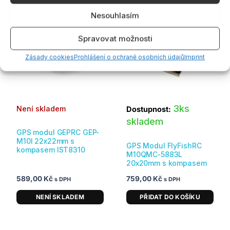
Nesouhlasím
Spravovat možnosti
Zásady cookies
Prohlášení o ochraně osobních údajů
Imprint
3ks
Není skladem
Dostupnost:
skladem
GPS modul GEPRC GEP-
M10I 22x22mm s
GPS Modul FlyFishRC
kompasem IST8310
M10QMC-5883L
20x20mm s kompasem
589,00
Kč
759,00
Kč
s DPH
s DPH
NENÍ SKLADEM
PŘIDAT DO KOŠÍKU