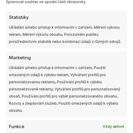
Spravovat souhlas ve spodní části obrazovky.
Statistiky
Další informace
Ukládání a/nebo přístup k informacím v zařízení, Měření výkonu
reklam, Měření výkonu obsahu, Porozumění publiku
Výrobce
Walksnail
prostřednictvím statistik nebo kombinací údajů z různých zdrojů.
Marketing
Ukládání a/nebo přístup k informacím v zařízení, Použití
Související produkty
omezených údajů k výběru reklam, Vytváření profilů pro
Rozpět
Tento
personalizovanou reklamu, Používání profilů k výběru
cen:
produkt
200,00
personalizované reklamy, Vytváření profilů pro personalizovaný
má
až
obsah, Používání profilů pro výběr personalizovaného obsahu,
229,00
více
Rozvoj a zlepšování služeb, Použití omezených údajů k výběru
variant.
obsahu.
Možnosti
lze
Funkce
Vždy aktivní
vybrat