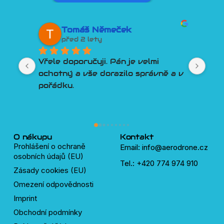
Tomáš Němeček
David Tesař
řed 2 lety
před 2 lety
doporučuji. Pán je velmi 
Lepší přístup k záka
ý a vše dorazilo správně a v 
člověk snad ani nem
u.
Poradí, pomůže, vyjd
Třešničkou na dortu
plný velmi chytrýc
lidí, kteří pomůžou s
dronů.
O nákupu
Kontakt
Prohlášení o ochraně
Email: info@aerodrone.cz
osobních údajů (EU)
Tel.: +420 774 974 910
Zásady cookies (EU)
Omezení odpovědnosti
Imprint
Obchodní podmínky