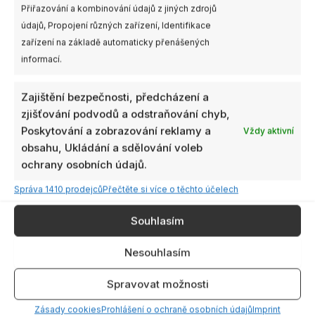
Přiřazování a kombinování údajů z jiných zdrojů
Walksnail Foam For
na
Není skladem
Avatar HD Goggles X
údajů, Propojení různých zařízení, Identifikace
stránce
zařízení na základě automaticky přenášených
produktu
Walksnail Patch
Antenna V2 For Avatar
informací.
HD Goggles X
200,00
Kč
–
229,00
Kč
s
390,00
Kč
s DPH
DPH
Zajištění bezpečnosti, předcházení a
zjišťování podvodů a odstraňování chyb,
NENÍ SKLADEM
VÝBĚR MOŽNOSTÍ
Poskytování a zobrazování reklamy a
Vždy aktivní
obsahu, Ukládání a sdělování voleb
ochrany osobních údajů.
Rozpětí
Tento
cen:
produkt
Správa 1410 prodejců
Přečtěte si více o těchto účelech
180,00
má
až
289,00
Souhlasím
více
variant.
Nesouhlasím
Možnosti
lze
Spravovat možnosti
vybrat
na
1ks
Není skladem
Dostupnost:
Zásady cookies
Prohlášení o ochraně osobních údajů
Imprint