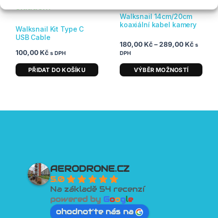
stránce
skladem
produktu
Walksnail 14cm/20cm
koaxiální kabel kamery
Walksnail Kit Type C
USB Cable
180,00
Kč
–
289,00
Kč
s
100,00
Kč
s DPH
DPH
PŘIDAT DO KOŠÍKU
VÝBĚR MOŽNOSTÍ
AERODRONE.CZ
5.0
Na základě 54 recenzí
powered by
G
o
o
g
l
e
ohodnoťte nás na