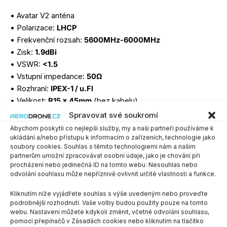
• Avatar V2 anténa
• Polarizace:
LHCP
• Frekvenční rozsah:
5600MHz-6000MHz
• Zisk:
1.9dBi
• VSWR:
<1.5
• Vstupní impedance:
50Ω
• Rozhraní:
IPEX-1 / u.Fl
• Velikost:
R15 x 45mm
(bez kabelu)
• Hmotnost:
2g
Spravovat své soukromí
Abychom poskytli co nejlepší služby, my a naši partneři používáme k
ukládání a/nebo přístupu k informacím o zařízeních, technologie jako
Odkaz na web výrobce
soubory cookies. Souhlas s těmito technologiemi nám a našim
partnerům umožní zpracovávat osobní údaje, jako je chování při
1ks skladem
Dostupnost:
procházení nebo jedinečná ID na tomto webu. Nesouhlas nebo
odvolání souhlasu může nepříznivě ovlivnit určité vlastnosti a funkce.
PŘIDAT DO KOŠÍKU
Kliknutím níže vyjádřete souhlas s výše uvedeným nebo proveďte
podrobnější rozhodnutí. Vaše volby budou použity pouze na tomto
SKU:
WNPJ-00014
webu. Nastavení můžete kdykoli změnit, včetně odvolání souhlasu,
Kategorie:
Video systémy
,
Walksnail Avatar HD
pomocí přepínačů v Zásadách cookies nebo kliknutím na tlačítko