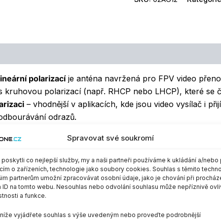
lineární polarizací
je anténa navržená pro FPV video přen
s kruhovou polarizací (např. RHCP nebo LHCP), které se č
arizaci
– vhodnější v aplikacích, kde jsou video vysílač i p
ž odbourávání odrazů.
Spravovat své soukromí
vyzařování
než krátké všesměrové tyčové antény, což může
oskytli co nejlepší služby, my a naši partneři používáme k ukládání a/nebo 
cím o zařízeních, technologie jako soubory cookies. Souhlas s těmito techn
im partnerům umožní zpracovávat osobní údaje, jako je chování při procház
 ID na tomto webu. Nesouhlas nebo odvolání souhlasu může nepříznivě ovli
stnosti a funkce.
m níže vyjádřete souhlas s výše uvedeným nebo proveďte podrobnější