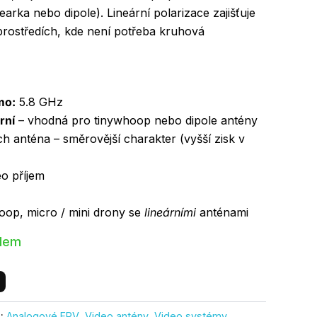
nearka nebo dipole). Lineární polarizace zajišťuje
 prostředích, kde není potřeba kruhová
mo:
5.8 GHz
rní
– vhodná pro tinywhoop nebo dipole antény
h anténa – směrovější charakter (vyšší zisk v
o příjem
op, micro / mini drony se
lineárními
anténami
adem
e:
Analogové FPV
,
Video antény
,
Video systémy