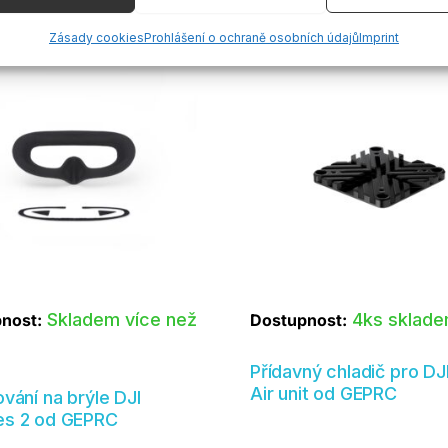
vání a kombinování údajů z jiných zdrojů údajů, Propojení různých
Zásady cookies
Prohlášení o ochraně osobních údajů
Imprint
í, Identifikace zařízení na základě automaticky přenášených informací.
ění bezpečnosti, předcházení a zjišťování podvodů a
aňování chyb, Poskytování a zobrazování reklamy a
Vždy
, Ukládání a sdělování voleb ochrany osobních údajů.
Skladem více než
4ks sklad
nost:
Dostupnost:
Přídavný chladič pro DJ
Air unit od GEPRC
ování na brýle DJI
es 2 od GEPRC