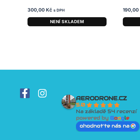
300,00
Kč
190,00
s DPH
NENÍ SKLADEM
F
I
AERODRONE.CZ
a
n
5.0
c
s
Na základě 54 recenzí
powered by
G
o
o
g
l
e
e
t
ohodnoťte nás na
b
a