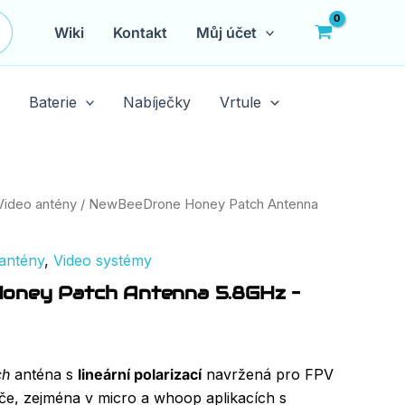
Wiki
Kontakt
Můj účet
Baterie
Nabíječky
Vrtule
Video antény
/ NewBeeDrone Honey Patch Antenna
antény
,
Video systémy
oney Patch Antenna 5.8GHz –
H
ch
anténa s
lineární polarizací
navržená pro FPV
mače, zejména v micro a whoop aplikacích s