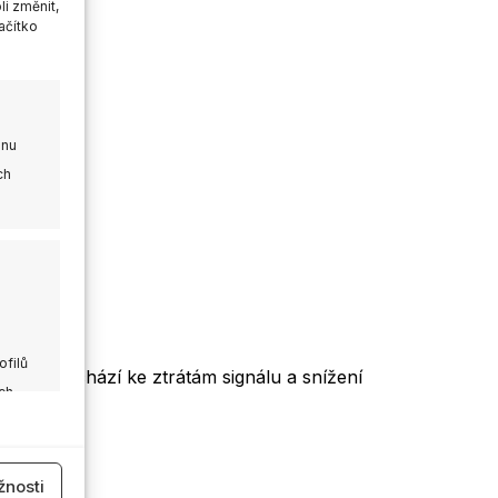
i změnit,
ačítko
onu
ch
ofilů
ípadě dochází ke ztrátám signálu a snížení
ch
 aktivní
nosti