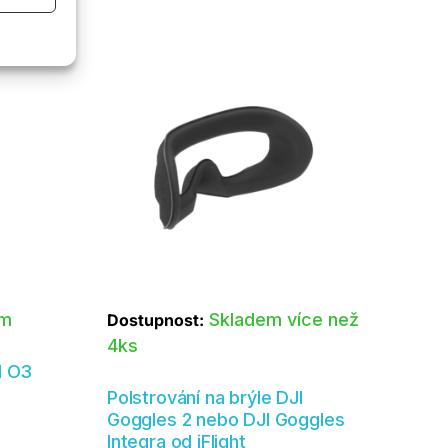
Rozpětí
Tento
cen:
produkt
200,00 Kč
má
až
329,00 Kč
více
 aktivní
variant.
Možnosti
lze
vybrat
na
stránce
produktu
em
Skladem více než
Dostupnost:
4ks
I O3
Polstrování na brýle DJI
Goggles 2 nebo DJI Goggles
Integra od iFlight