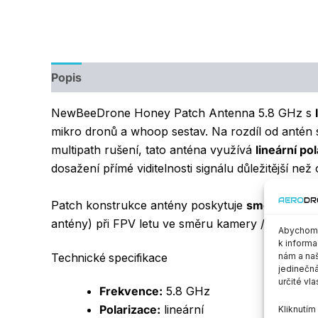
Popis
Další informace
NewBeeDrone Honey Patch Antenna 5.8 GHz s
mikro dronů a whoop sestav. Na rozdíl od antén 
multipath rušení, tato anténa využívá
lineární pol
dosažení přímé viditelnosti signálu důležitější ne
Patch konstrukce antény poskytuje
směrovější 
antény) při FPV letu ve směru kamery / brýlí.
Abychom p
k informa
nám a naš
Technické specifikace
jedinečná
určité vla
Frekvence:
5.8 GHz
Polarizace:
lineární
Kliknutí