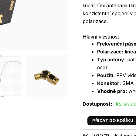
lineárními anténami (li
konzistentní spojení v
polarizace.
Hlavní vlastnosti
Frekvenční pás
Polarizace:
lineá
Typ antény:
patc
ose)
Použití:
FPV vide
Konektor:
SMA
Vhodné pro:
who
1ks skl
Dostupnost:
PŘIDAT DO KOŠÍKU
SKU:
02AG12
Kategori