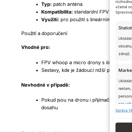
rozhodnut
Typ:
patch anténa
včetně od
Kompatibilita:
standardní FPV video pře
Spravovat
Využití:
pro použití s lineárními anténa
Statis
Použití a doporučení
Ukládán
obsahu,
Vhodné pro:
zdrojů.
FPV whoop a micro drony s
lineární
vid
Sestavy, kde je žádoucí nižší profil a 
Marke
Ukládán
Nevhodné v případě:
reklam,
persona
Pokud jsou na dronu i přijímači použity
pro výb
dosahu
Správa 1
údajů k
Funkc