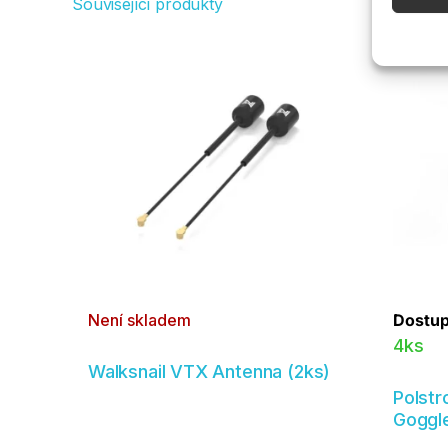
Související produkty
Přiřazo
zařízen
Zajišt
odstr
obsahu
Není skladem
Dostup
4ks
Walksnail VTX Antenna (2ks)
Polstr
Goggl