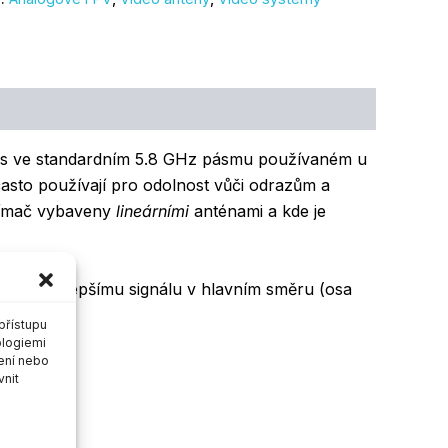
os ve standardním 5.8 GHz pásmu používaném u
asto používají pro odolnost vůči odrazům a
řijímač vybaveny
lineárními
anténami a kde je
 vést k lepšímu signálu v hlavním směru (osa
přístupu
ologiemi
ení nebo
vnit