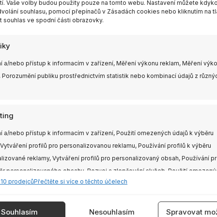
í. Vaše volby budou použity pouze na tomto webu. Nastavení můžete kdykol
volání souhlasu, pomocí přepínačů v Zásadách cookies nebo kliknutím na tl
nos 5.8 GHz
 souhlas ve spodní části obrazovky.
mi u VTX
tiky
í a/nebo přístup k informacím v zařízení, Měření výkonu reklam, Měření výk
 Porozumění publiku prostřednictvím statistik nebo kombinací údajů z různý
eo anténou
směrový výkon patch antény
ting
í a/nebo přístup k informacím v zařízení, Použití omezených údajů k výběru
 Vytváření profilů pro personalizovanou reklamu, Používání profilů k výběru
lizované reklamy, Vytváření profilů pro personalizovaný obsah, Používání pr
kruhově polarizované antény (RHCP/LHCP)
– v takovém př
ěr personalizovaného obsahu, Rozvoj a zlepšování služeb, Použití omezený
410 prodejců
Přečtěte si více o těchto účelech
 výběru obsahu.
e
Vždy
Souhlasím
Nesouhlasím
Spravovat mož