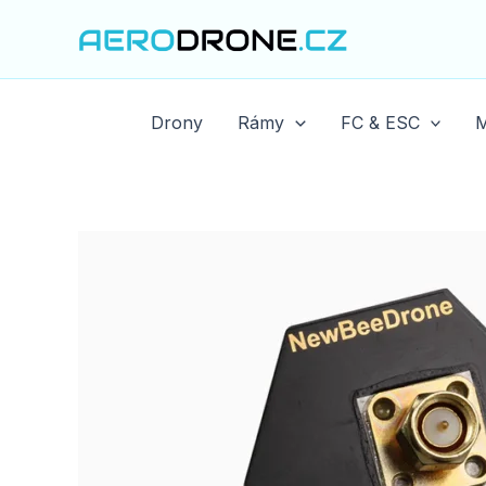
Přeskočit
na
obsah
Drony
Rámy
FC & ESC
M