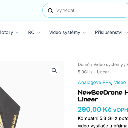
Products
search
otory
RC
Video systémy
Příslušenství
NewBeeDrone
Domů
/
Video systémy
/
Honey
5.8GHz – Linear
Patch
Antenna
Analogové FPV
,
Video 
5.8GHz
NewBeeDrone H
-
Linear
Linear
množství
290,00
Kč
s DP
Kompatní 5.8 GHz
pat
video vysílače a přijí