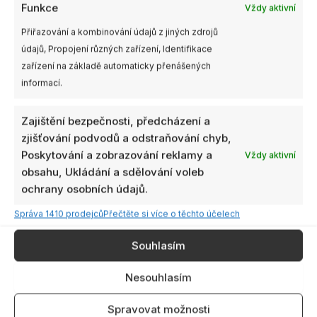
více
více
Funkce
Vždy aktivní
variant.
variant.
Přiřazování a kombinování údajů z jiných zdrojů
Možnosti
Možnosti
údajů, Propojení různých zařízení, Identifikace
lze
lze
zařízení na základě automaticky přenášených
vybrat
vybrat
informací.
Gemfan 3″ 3015-3
Gemfan 2.9″ vrtule 2925
na
na
Floppy Proppy
Ducted pro DJI Avata
stránce
stránce
Zajištění bezpečnosti, předcházení a
39,00
Kč
69,00
Kč
produktu
produktu
s DPH
s DPH
zjišťování podvodů a odstraňování chyb,
VÝBĚR MOŽNOSTÍ
VÝBĚR MOŽNOSTÍ
Poskytování a zobrazování reklamy a
Vždy aktivní
obsahu, Ukládání a sdělování voleb
ochrany osobních údajů.
Rozpětí
Tento
Správa 1410 prodejců
Přečtěte si více o těchto účelech
cen:
produkt
39,00 Kč
Akce
Akce
má
až
Souhlasím
69,00 Kč
více
variant.
Nesouhlasím
Možnosti
lze
Spravovat možnosti