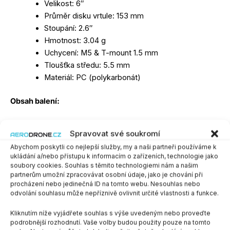
Velikost: 6″
Průměr disku vrtule: 153 mm
Stoupání: 2.6″
Hmotnost: 3.04 g
Uchycení: M5 & T-mount 1.5 mm
Tloušťka středu: 5.5 mm
Materiál: PC (polykarbonát)
Obsah balení:
2x CW + 2x CCW vrtule
Spravovat své soukromí
Barva
Abychom poskytli co nejlepší služby, my a naši partneři používáme k
ukládání a/nebo přístupu k informacím o zařízeních, technologie jako
soubory cookies. Souhlas s těmito technologiemi nám a našim
partnerům umožní zpracovávat osobní údaje, jako je chování při
procházení nebo jedinečná ID na tomto webu. Nesouhlas nebo
odvolání souhlasu může nepříznivě ovlivnit určité vlastnosti a funkce.
PŘIDAT DO KOŠÍKU
-
+
Kliknutím níže vyjádřete souhlas s výše uvedeným nebo proveďte
podrobnější rozhodnutí. Vaše volby budou použity pouze na tomto