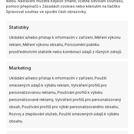
webu. Nastavení můžete kdykoli změnit, včetně odvolání souhlasu,
SKU:
-
Kategorie:
6"
,
Vrtule
pomocí přepínačů v Zásadách cookies nebo kliknutím na tlačítko
Spravovat souhlas ve spodní části obrazovky.
Statistiky
Další informace
Ukládání a/nebo přístup k informacím v zařízení, Měření výkonu
reklam, Měření výkonu obsahu, Porozumění publiku
Barva
Clear Gray, Whisky, White
prostřednictvím statistik nebo kombinací údajů z různých zdrojů.
Velikost
6"
Marketing
Výrobce
Gemfan
Ukládání a/nebo přístup k informacím v zařízení, Použití
omezených údajů k výběru reklam, Vytváření profilů pro
personalizovanou reklamu, Používání profilů k výběru
personalizované reklamy, Vytváření profilů pro personalizovaný
Související produkty
obsah, Používání profilů pro výběr personalizovaného obsahu,
Rozvoj a zlepšování služeb, Použití omezených údajů k výběru
Tento
Tento
obsahu.
produkt
produkt
má
má