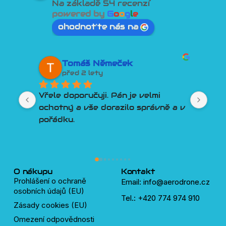
Na základě 54 recenzí
powered by
G
o
o
g
l
e
ohodnoťte nás na
Tomáš Němeček
před 2 lety
Vřele doporučuji. Pán je velmi 
Lep
ochotný a vše dorazilo správně a v 
člo
pořádku.
Por
Tře
pln
lidí
dro
O nákupu
Kontakt
Prohlášení o ochraně
Email: info@aerodrone.cz
osobních údajů (EU)
Tel.: +420 774 974 910
Zásady cookies (EU)
Omezení odpovědnosti