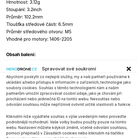
Hmotnost: 3.12g
Stoupání: 3.2inch
Průměr: 102.2mm
Tloušťka středové části: 6.5mm
Průměr středového otvoru: M5
Vhodné pro motory: 1406-2205
Obsah balení:
Spravovat své soukromí
2xCW + 2xCCW vrtule
Abychom poskytli co nejlepší služby, my a naši partneři používáme k
Barva
ukládání a/nebo přístupu k informacím o zařízeních, technologie jako
soubory cookies. Souhlas s těmito technologiemi nám a našim
partnerům umožní zpracovávat osobní údaje, jako je chování při
procházení nebo jedinečná ID na tomto webu. Nesouhlas nebo
odvolání souhlasu může nepříznivě ovlivnit určité vlastnosti a funkce.
Kliknutím níže vyjádřete souhlas s výše uvedeným nebo proveďte
PŘIDAT DO KOŠÍKU
-
+
podrobnější rozhodnutí. Vaše volby budou použity pouze na tomto
webu. Nastavení můžete kdykoli změnit, včetně odvolání souhlasu,
pomocí přepínačů v Zásadách cookies nebo kliknutím na tlačítko
SKU:
-
Kategorie:
Vrtule
,
4"