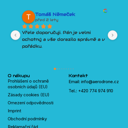
Tomáš Němeček
před 2 lety
Vřele doporučuji. Pán je velmi 
Lep
ochotný a vše dorazilo správně a v 
člo
pořádku.
Por
Tře
pln
lidí
dro
O nákupu
Kontakt
Prohlášení o ochraně
Email: info@aerodrone.cz
osobních údajů (EU)
Tel.: +420 774 974 910
Zásady cookies (EU)
Omezení odpovědnosti
Imprint
Obchodní podmínky
Reklamační řád