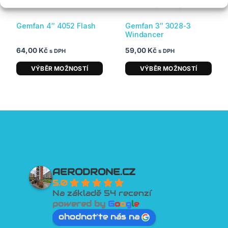
lze
lze
vybrat
vybrat
Gemfan 4″ 4052 Flash
Gemfan 3″ 3028-3
na
na
Windancer
stránce
stránce
64,00
Kč
59,00
Kč
produktu
produktu
s DPH
s DPH
VÝBĚR MOŽNOSTÍ
VÝBĚR MOŽNOSTÍ
AERODRONE.CZ
5.0
Na základě 54 recenzí
powered by
G
o
o
g
l
e
ohodnoťte nás na