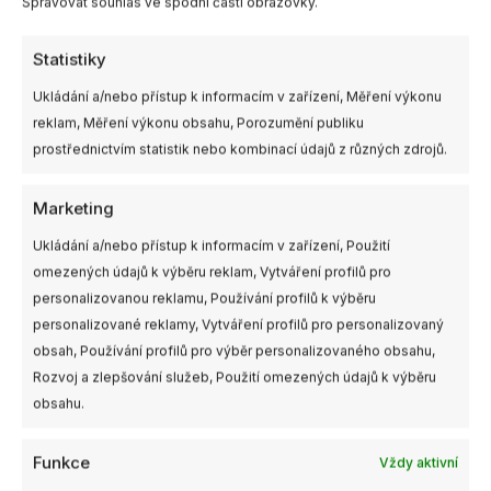
Spravovat souhlas ve spodní části obrazovky.
Statistiky
Další informace
Ukládání a/nebo přístup k informacím v zařízení, Měření výkonu
reklam, Měření výkonu obsahu, Porozumění publiku
prostřednictvím statistik nebo kombinací údajů z různých zdrojů.
Clear, Clear Blue, Clear Gray,
Barva
Clear Red, Yellow
Marketing
Velikost
4"
Ukládání a/nebo přístup k informacím v zařízení, Použití
Výrobce
Gemfan
omezených údajů k výběru reklam, Vytváření profilů pro
personalizovanou reklamu, Používání profilů k výběru
personalizované reklamy, Vytváření profilů pro personalizovaný
obsah, Používání profilů pro výběr personalizovaného obsahu,
Rozvoj a zlepšování služeb, Použití omezených údajů k výběru
Související produkty
obsahu.
Rozpětí
Tento
Tento
cen:
produkt
produkt
69,00 Kč
Funkce
Vždy aktivní
má
až
má