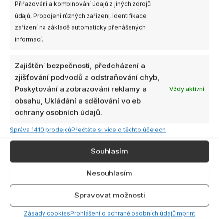
109,00 Kč
Přiřazování a kombinování údajů z jiných zdrojů
více
více
údajů, Propojení různých zařízení, Identifikace
variant.
variant.
zařízení na základě automaticky přenášených
Možnosti
Možnosti
informací.
lze
lze
vybrat
vybrat
Gemfan 5″ 51433-3
Gemfan 4″ 4525
na
na
Zajištění bezpečnosti, předcházení a
Hurricane for Freestyle
Hurricane
stránce
stránce
zjišťování podvodů a odstraňování chyb,
69,00
Kč
–
109,00
Kč
produktu
produktu
s
Poskytování a zobrazování reklamy a
Vždy aktivní
66,00
Kč
DPH
s DPH
obsahu, Ukládání a sdělování voleb
ochrany osobních údajů.
VÝBĚR MOŽNOSTÍ
VÝBĚR MOŽNOSTÍ
Správa 1410 prodejců
Přečtěte si více o těchto účelech
Tento
Tento
Souhlasím
produkt
produkt
Nesouhlasím
má
má
více
více
Spravovat možnosti
variant.
variant.
Možnosti
Možnosti
Zásady cookies
Prohlášení o ochraně osobních údajů
Imprint