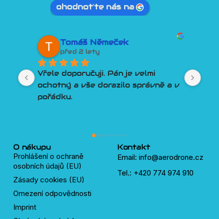
ohodnoťte nás na
Tomáš Němeček
před 2 lety
Vřele doporučuji. Pán je velmi 
Lep
ochotný a vše dorazilo správně a v 
člo
pořádku.
Por
Tře
pln
lidí
dro
O nákupu
Kontakt
Prohlášení o ochraně
Email: info@aerodrone.cz
osobních údajů (EU)
Tel.: +420 774 974 910
Zásady cookies (EU)
Omezení odpovědnosti
Imprint