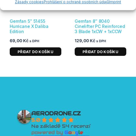
Zásady cookies
Prohlášení o ochraně osobních údajů
Imprint
skladem
skladem
Gemfan 5″ 51455
Gemfan 8″ 8040
Hurricane X Daliba
Cinelifter PC Reinforced
Edition
3 Blade 1xCW + 1xCCW
69,00
Kč
129,00
Kč
s DPH
s DPH
PŘIDAT DO KOŠÍKU
PŘIDAT DO KOŠÍKU
AERODRONE.CZ
5.0
Na základě 54 recenzí
powered by
G
o
o
g
l
e