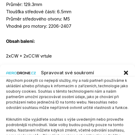
Průměr: 129.3mm
Tloušťka středové části: 6.5mm
Průměr středového otvoru: M5
Vhodné pro motory: 2206-2407
Obsah balení:
2xCW + 2xCCW vrtule
Barva
Spravovat své soukromí
Abychom poskytli co nejlepší služby, my a naši partneři používáme k
ukládání a/nebo přístupu k informacím o zařízeních, technologie jako
soubory cookies. Souhlas s těmito technologiemi nám a našim
partnerům umožní zpracovávat osobní údaje, jako je chování při
procházení nebo jedinečná ID na tomto webu. Nesouhlas nebo
PŘIDAT DO KOŠÍKU
-
+
odvolání souhlasu může nepříznivě ovlivnit určité vlastnosti a funkce.
Kliknutím níže vyjádřete souhlas s výše uvedeným nebo proveďte
SKU:
-
Kategorie:
5"
,
Vrtule
podrobnější rozhodnutí. Vaše volby budou použity pouze na tomto
webu. Nastavení můžete kdykoli změnit, včetně odvolání souhlasu,