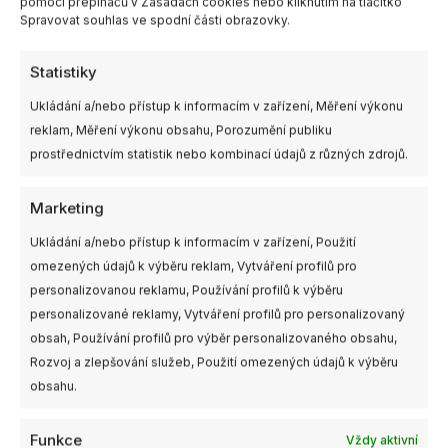
pomocí přepínačů v Zásadách cookies nebo kliknutím na tlačítko
Spravovat souhlas ve spodní části obrazovky.
Další informace
Statistiky
Blue, Clear Black, Pink, Purple,
Ukládání a/nebo přístup k informacím v zařízení, Měření výkonu
Barva
Yellow
reklam, Měření výkonu obsahu, Porozumění publiku
prostřednictvím statistik nebo kombinací údajů z různých zdrojů.
Velikost
5"
Výrobce
Gemfan
Marketing
Ukládání a/nebo přístup k informacím v zařízení, Použití
omezených údajů k výběru reklam, Vytváření profilů pro
personalizovanou reklamu, Používání profilů k výběru
personalizované reklamy, Vytváření profilů pro personalizovaný
Související produkty
obsah, Používání profilů pro výběr personalizovaného obsahu,
Tento
Tento
Rozvoj a zlepšování služeb, Použití omezených údajů k výběru
produkt
produkt
obsahu.
má
má
více
více
Funkce
Vždy aktivní
variant.
variant.