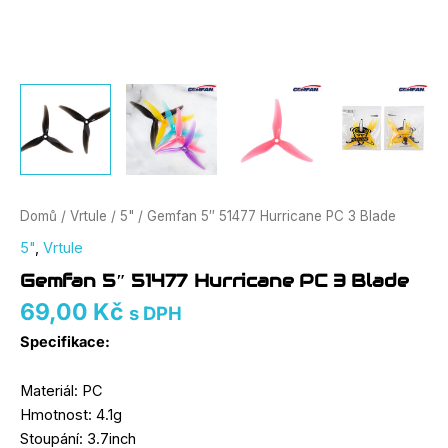
Domů
/
Vrtule
/
5"
/ Gemfan 5″ 51477 Hurricane PC 3 Blade
5"
,
Vrtule
Gemfan 5″ 51477 Hurricane PC 3 Blade
69,00
Kč
s DPH
Specifikace:
Materiál: PC
Hmotnost: 4.1g
Stoupání: 3.7inch