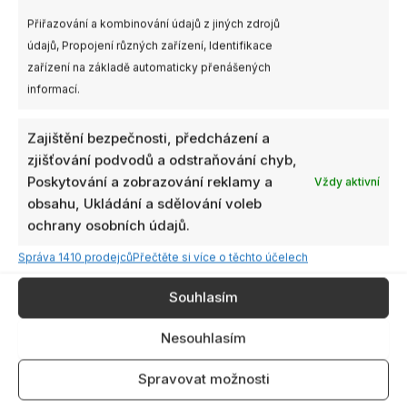
Možnosti
Možnosti
Přiřazování a kombinování údajů z jiných zdrojů
lze
lze
údajů, Propojení různých zařízení, Identifikace
vybrat
vybrat
zařízení na základě automaticky přenášených
Gemfan 3″ 3028-3
Gemfan 5″ 5131.0 FURY
na
na
informací.
Windancer
stránce
stránce
59,00
Kč
69,00
Kč
produktu
produktu
s DPH
s DPH
Zajištění bezpečnosti, předcházení a
VÝBĚR MOŽNOSTÍ
VÝBĚR MOŽNOSTÍ
zjišťování podvodů a odstraňování chyb,
Poskytování a zobrazování reklamy a
Vždy aktivní
obsahu, Ukládání a sdělování voleb
ochrany osobních údajů.
Správa 1410 prodejců
Přečtěte si více o těchto účelech
Souhlasím
Nesouhlasím
Spravovat možnosti
1ks
1ks
Dostupnost:
Dostupnost: