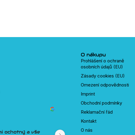
O nákupu
Prohlášení o ochraně
osobních údajů (EU)
Zásady cookies (EU)
Omezení odpovědnosti
Imprint
Obchodní podmínky
Reklamační řád
d Tesař
Jan
2 lety
před
Kontakt
O nás
tup k zákazníkovi si člověk snad ani 