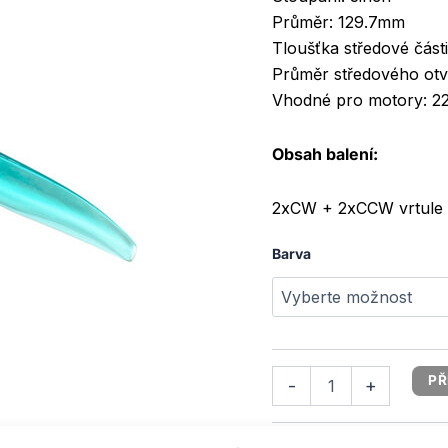
Průměr: 129.7mm
Tloušťka středové část
Průměr středového ot
Vhodné pro motory: 2
Obsah balení:
2xCW + 2xCCW vrtule
Barva
PŘ
-
+
SKU:
-
Kategorie:
5"
,
V