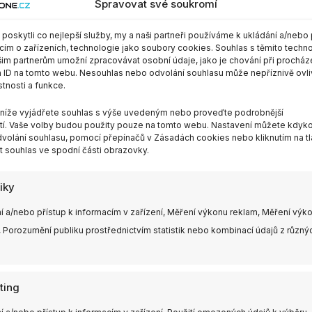
Spravovat své soukromí
oskytli co nejlepší služby, my a naši partneři používáme k ukládání a/nebo 
cím o zařízeních, technologie jako soubory cookies. Souhlas s těmito techn
im partnerům umožní zpracovávat osobní údaje, jako je chování při procház
 ID na tomto webu. Nesouhlas nebo odvolání souhlasu může nepříznivě ovli
stnosti a funkce.
m níže vyjádřete souhlas s výše uvedeným nebo proveďte podrobnější
n Yellow, Purple, Transparent Cyan, White
í. Vaše volby budou použity pouze na tomto webu. Nastavení můžete kdykol
volání souhlasu, pomocí přepínačů v Zásadách cookies nebo kliknutím na tl
 souhlas ve spodní části obrazovky.
tiky
í a/nebo přístup k informacím v zařízení, Měření výkonu reklam, Měření výk
 Porozumění publiku prostřednictvím statistik nebo kombinací údajů z různý
Tento
ting
produkt