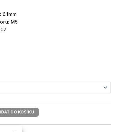
i: 6.1mm
voru: M5
207
IDAT DO KOŠÍKU
rtule