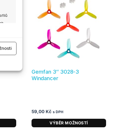
má
více
ofilů
variant.
ch
Možnosti
lze
vybrat
 aktivní
nosti
na
stránce
produktu
Gemfan 3″ 3028-3
Windancer
 aktivní
59,00
Kč
s DPH
VÝBĚR MOŽNOSTÍ