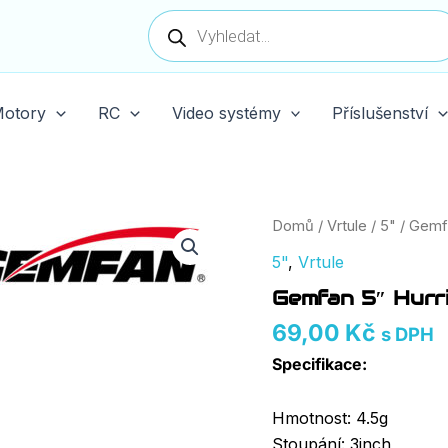
Products
search
otory
RC
Video systémy
Příslušenství
Gemfan
Domů
/
Vrtule
/
5"
/ Gemf
5"
5"
,
Vrtule
Hurricane
Max
Gemfan 5″ Hurr
51377
množství
69,00
Kč
s DPH
Specifikace:
Hmotnost: 4.5g
Stoupání: 3inch