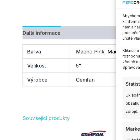
Abychom p
k informa
nám a naš
Další informace
jedinečná
určité vla
Kliknutí
Barva
Macho Pink, Magenta, Neo
rozhodnut
včetně od
Velikost
5"
Spravovat
Výrobce
Gemfan
Statis
Ukládán
obsahu,
zdrojů.
Související produkty
Tento
Marke
produkt