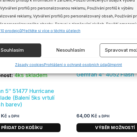
í a/nebo přístup k informacím v zařízení, Použití omezených údajů k výběru
má
 Vytváření profilů pro personalizovanou reklamu, Používání profilů k výběru
více
lizované reklamy, Vytváření profilů pro personalizovaný obsah, Používání pr
variant.
ěr personalizovaného obsahu, Rozvoj a zlepšování služeb, Použití omezený
Možnosti
410 prodejců
Přečtěte si více o těchto účelech
 výběru obsahu.
lze
vybrat
e
Vždy
Souhlasím
Nesouhlasím
Spravovat mož
na
stránce
vání a kombinování údajů z jiných zdrojů údajů, Propojení různých
Zásady cookies
Prohlášení o ochraně osobních údajů
Imprint
produktu
í, Identifikace zařízení na základě automaticky přenášených informací.
Gemfan 4″ 4052 Flash
4ks skladem
nost:
ění bezpečnosti, předcházení a zjišťování podvodů a
n 5″ 51477 Hurricane
aňování chyb, Poskytování a zobrazování reklamy a
Vždy
lade (Balení 5ks vrtulí
, Ukládání a sdělování voleb ochrany osobních údajů.
h barev)
0
Kč
64,00
Kč
s DPH
s DPH
PŘIDAT DO KOŠÍKU
VÝBĚR MOŽNOSTÍ