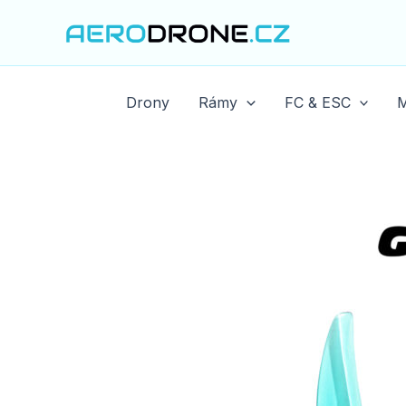
Přeskočit
na
obsah
Drony
Rámy
FC & ESC
M