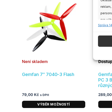
Ukládán
má
reklam,
více
persona
variant.
pro výb
Možnosti
Správa 1
údajů k
lze
vybrat
Funkc
na
stránce
Přiřazo
produktu
zařízen
Není skladem
Dostup
Zajišt
Gemfan 7″ 7040-3 Flash
Gemfa
odstr
PC 3 B
obsahu
různýc
79,00
Kč
289,0
s DPH
VÝBĚR MOŽNOSTÍ