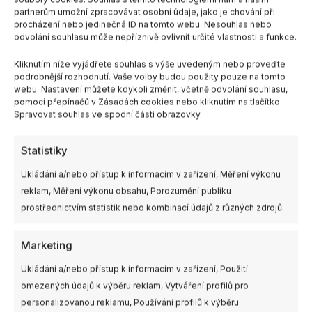
partnerům umožní zpracovávat osobní údaje, jako je chování při
Materiál pouzdra:
ABS
procházení nebo jedinečná ID na tomto webu. Nesouhlas nebo
Hmotnost:
8,5 g
odvolání souhlasu může nepříznivě ovlivnit určité vlastnosti a funkce.
Rozměry:
19 × 19 × 22 mm
Kliknutím níže vyjádřete souhlas s výše uvedeným nebo proveďte
podrobnější rozhodnutí. Vaše volby budou použity pouze na tomto
Odkaz na stránku výrobce.
webu. Nastavení můžete kdykoli změnit, včetně odvolání souhlasu,
pomocí přepínačů v Zásadách cookies nebo kliknutím na tlačítko
Spravovat souhlas ve spodní části obrazovky.
Statistiky
Ukládání a/nebo přístup k informacím v zařízení, Měření výkonu
reklam, Měření výkonu obsahu, Porozumění publiku
prostřednictvím statistik nebo kombinací údajů z různých zdrojů.
Marketing
Ukládání a/nebo přístup k informacím v zařízení, Použití
omezených údajů k výběru reklam, Vytváření profilů pro
personalizovanou reklamu, Používání profilů k výběru