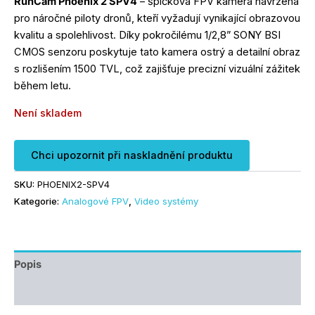
RunCam Phoenix 2 SPV4
– špičková FPV kamera navržená
pro náročné piloty dronů, kteří vyžadují vynikající obrazovou
kvalitu a spolehlivost. Díky pokročilému 1/2,8” SONY BSI
CMOS senzoru poskytuje tato kamera ostrý a detailní obraz
s rozlišením 1500 TVL, což zajišťuje precizní vizuální zážitek
během letu.
Není skladem
Chci upozornit při naskladnění produktu
SKU:
PHOENIX2-SPV4
Kategorie:
Analogové FPV
,
Video systémy
Popis
Další informace