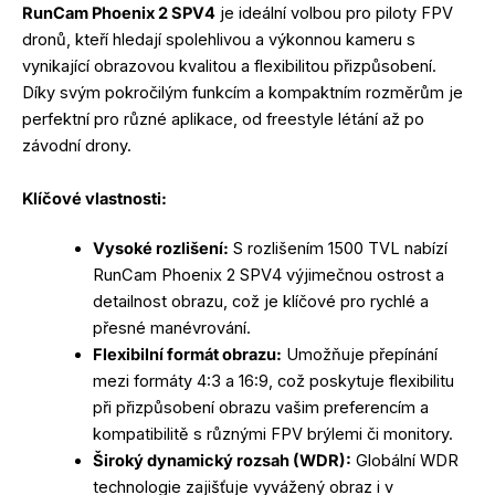
RunCam Phoenix 2 SPV4
je ideální volbou pro piloty FPV
dronů, kteří hledají spolehlivou a výkonnou kameru s
vynikající obrazovou kvalitou a flexibilitou přizpůsobení.
Díky svým pokročilým funkcím a kompaktním rozměrům je
perfektní pro různé aplikace, od freestyle létání až po
závodní drony.
Klíčové vlastnosti:
Vysoké rozlišení:
S rozlišením 1500 TVL nabízí
RunCam Phoenix 2 SPV4 výjimečnou ostrost a
detailnost obrazu, což je klíčové pro rychlé a
přesné manévrování.
Flexibilní formát obrazu:
Umožňuje přepínání
mezi formáty 4:3 a 16:9, což poskytuje flexibilitu
při přizpůsobení obrazu vašim preferencím a
kompatibilitě s různými FPV brýlemi či monitory.
Široký dynamický rozsah (WDR):
Globální WDR
technologie zajišťuje vyvážený obraz i v