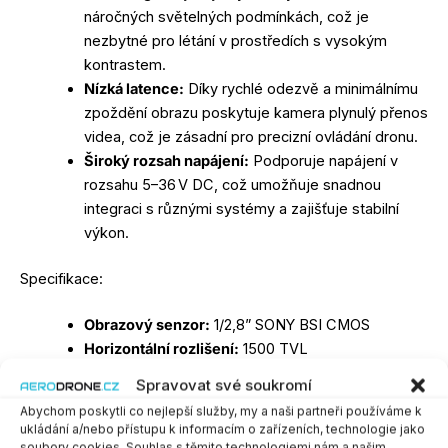
náročných světelných podmínkách, což je
nezbytné pro létání v prostředích s vysokým
kontrastem.
Nízká latence:
Díky rychlé odezvě a minimálnímu
zpoždění obrazu poskytuje kamera plynulý přenos
videa, což je zásadní pro precizní ovládání dronu.
Široký rozsah napájení:
Podporuje napájení v
rozsahu 5–36 V DC, což umožňuje snadnou
integraci s různými systémy a zajišťuje stabilní
výkon.
Specifikace:
Obrazový senzor:
1/2,8” SONY BSI CMOS
Horizontální rozlišení:
1500 TVL
Formát obrazu:
4:3 / 16:9
Spravovat své soukromí
Systém signálu:
NTSC/PAL
Abychom poskytli co nejlepší služby, my a naši partneři používáme k
Napájení:
DC 5–36 V
ukládání a/nebo přístupu k informacím o zařízeních, technologie jako
Spotřeba proudu:
220 mA při 5 V, 120 mA při 12 V
soubory cookies. Souhlas s těmito technologiemi nám a našim