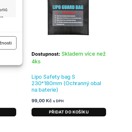
ofilů
ch
 aktivní
nosti
em
Skladem více než
Dostupnost:
4ks
Lipo Safety bag S
230*180mm (Ochranný obal
 aktivní
na baterie)
99,00
Kč
s DPH
PŘIDAT DO KOŠÍKU