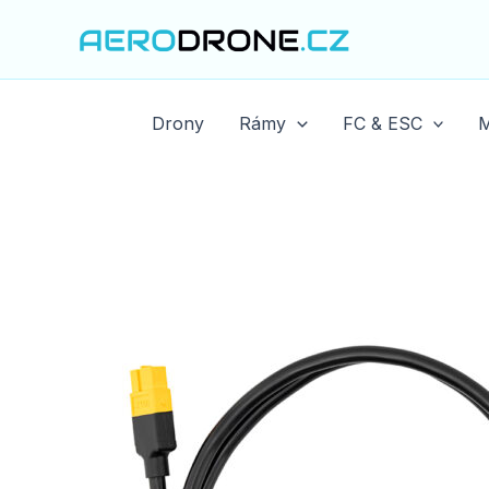
Přeskočit
na
obsah
Drony
Rámy
FC & ESC
M