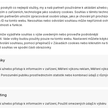
oskytli co nejlepší služby, my a naši partneři používáme k ukládání a/nebo 
cím o zařízeních, technologie jako soubory cookies. Souhlas s těmito techn
im partnerům umožní zpracovávat osobní údaje, jako je chování při procház
 ID na tomto webu. Nesouhlas nebo odvolání souhlasu může nepříznivě ovli
stnosti a funkce.
m níže vyjádřete souhlas s výše uvedeným nebo proveďte podrobnější
í. Vaše volby budou použity pouze na tomto webu. Nastavení můžete kdykol
volání souhlasu, pomocí přepínačů v Zásadách cookies nebo kliknutím na tl
 souhlas ve spodní části obrazovky.
tiky
í a/nebo přístup k informacím v zařízení, Měření výkonu reklam, Měření výk
 Porozumění publiku prostřednictvím statistik nebo kombinací údajů z různý
ting
í a/nebo přístup k informacím v zařízení, Použití omezených údajů k výběru