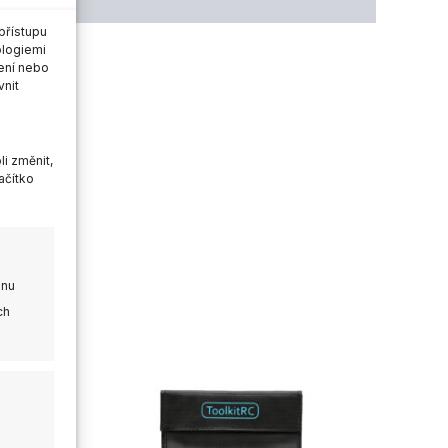
přístupu
ologiemi
ení nebo
vnit
i změnit,
ačítko
onu
ch