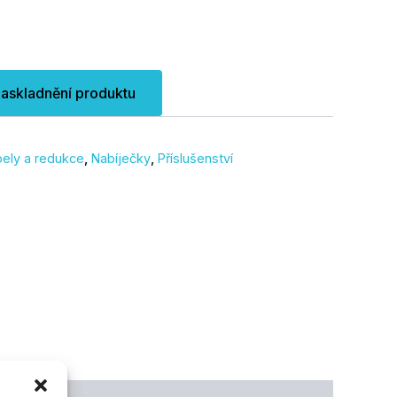
naskladnění produktu
bely a redukce
,
Nabíječky
,
Příslušenství