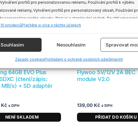
 Vytváření profilů pro personalizovanou reklamu, Používání profilů k výběru
lizované reklamy, Vytváření profilů pro personalizovaný obsah, Používání pr
ěr personalizovaného obsahu, Rozvoj a zlepšování služeb, Použití omezený
410 prodejců
Přečtěte si více o těchto účelech
 výběru obsahu.
e
Vždy
Souhlasím
Nesouhlasím
Spravovat mož
vání a kombinování údajů z jiných zdrojů údajů, Propojení různých
3ks sklad
kladem
Dostupnost:
Zásady cookies
Prohlášení o ochraně osobních údajů
Imprint
í, Identifikace zařízení na základě automaticky přenášených informací.
ng 64GB EVO Plus
Flywoo 5V/12V 2A BEC
SDXC (čtení/zápis:
module V2.0
ění bezpečnosti, předcházení a zjišťování podvodů a
 MB/s) + SD adaptér
aňování chyb, Poskytování a zobrazování reklamy a
Vždy
, Ukládání a sdělování voleb ochrany osobních údajů.
0
Kč
139,00
Kč
s DPH
s DPH
NENÍ SKLADEM
PŘIDAT DO KOŠÍKU