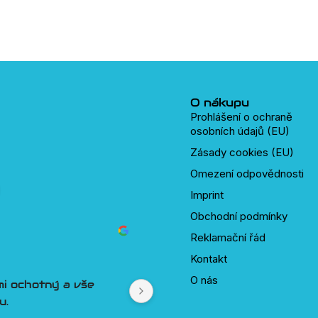
O nákupu
Prohlášení o ochraně
osobních údajů (EU)
Zásady cookies (EU)
Omezení odpovědnosti
Imprint
Obchodní podmínky
Reklamační řád
Jan Seko
před 2 lety
Kontakt
O nás
si člověk snad ani 
 vyjde vstříc. 