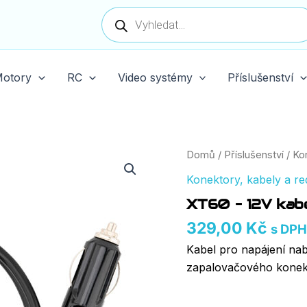
Products
search
otory
RC
Video systémy
Příslušenství
Domů
/
Příslušenství
/
Ko
Konektory, kabely a r
XT60 – 12V kabe
329,00
Kč
s DPH
Kabel pro napájení nab
zapalovačového konek