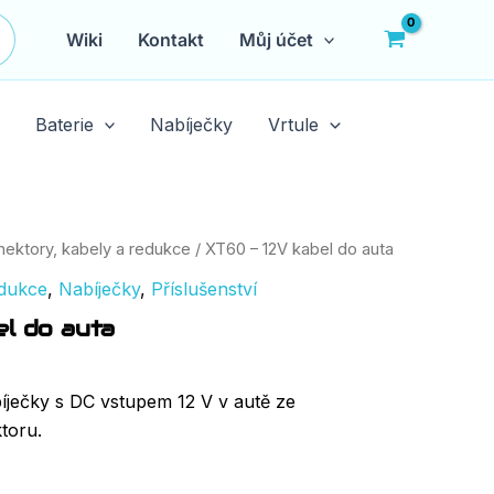
Wiki
Kontakt
Můj účet
Baterie
Nabíječky
Vrtule
nektory, kabely a redukce
/ XT60 – 12V kabel do auta
edukce
,
Nabíječky
,
Příslušenství
l do auta
íječky s DC vstupem 12 V v autě ze
toru.