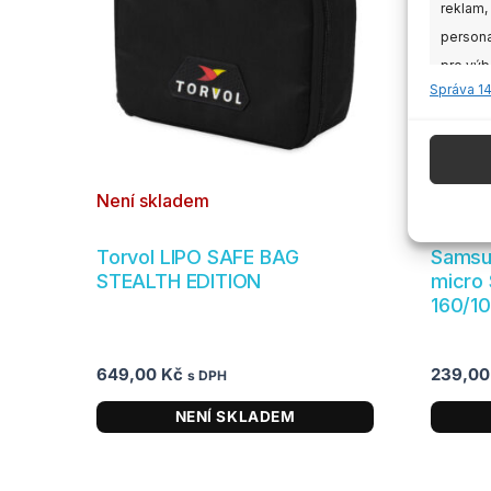
reklam,
persona
pro výb
Správa 1
údajů k
Funkc
Přiřazo
Není skladem
Není s
zařízen
Torvol LIPO SAFE BAG
Samsu
STEALTH EDITION
micro 
Zajišt
160/10
odstr
obsahu
649,00
Kč
239,0
s DPH
NENÍ SKLADEM