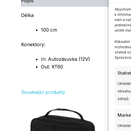
Popis
Další informace
Abychom p
Délka
k informa
nám a naš
jedinečná
100 cm
určité vla
Kliknutí
Konektory:
rozhodnut
včetně od
Spravovat
In: Autozásuvka (12V)
Out: XT60
Statis
Ukládán
obsahu,
Související produkty
zdrojů.
Marke
Ukládán