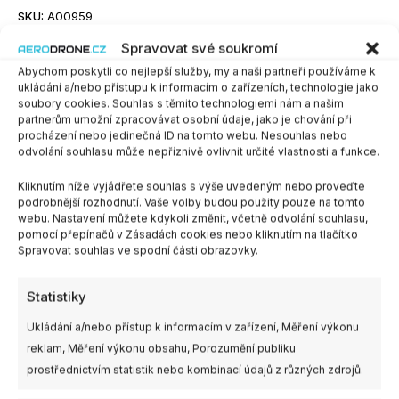
SKU:
A00959
Kategorie:
Konektory, kabely a redukce
,
Video antény
Spravovat své soukromí
Abychom poskytli co nejlepší služby, my a naši partneři používáme k
ukládání a/nebo přístupu k informacím o zařízeních, technologie jako
soubory cookies. Souhlas s těmito technologiemi nám a našim
Další informace
partnerům umožní zpracovávat osobní údaje, jako je chování při
procházení nebo jedinečná ID na tomto webu. Nesouhlas nebo
odvolání souhlasu může nepříznivě ovlivnit určité vlastnosti a funkce.
Výrobce
SEQURE
Kliknutím níže vyjádřete souhlas s výše uvedeným nebo proveďte
podrobnější rozhodnutí. Vaše volby budou použity pouze na tomto
webu. Nastavení můžete kdykoli změnit, včetně odvolání souhlasu,
pomocí přepínačů v Zásadách cookies nebo kliknutím na tlačítko
Spravovat souhlas ve spodní části obrazovky.
Související produkty
Rozpětí
Tento
Statistiky
cen:
produkt
160,00 Kč
Ukládání a/nebo přístup k informacím v zařízení, Měření výkonu
má
až
reklam, Měření výkonu obsahu, Porozumění publiku
180,00 Kč
více
prostřednictvím statistik nebo kombinací údajů z různých zdrojů.
variant.