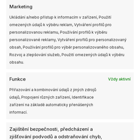
Možnosti
Marketing
lze
vybrat
Ukládání a/nebo přístup k informacím v zařízení, Použití
Anténa FlyFishRC
na
Skladem
Dostupnost:
omezených údajů k výběru reklam, Vytváření profilů pro
Osprey Cyan 5.8Ghz
stránce
více než 4ks
personalizovanou reklamu, Používání profilů k výběru
produktu
personalizované reklamy, Vytváření profilů pro personalizovaný
BETAFPV 5.8g VTX
obsah, Používání profilů pro výběr personalizovaného obsahu,
Antenna Pack (2ks)
Rozvoj a zlepšování služeb, Použití omezených údajů k výběru
160,00
Kč
–
180,00
Kč
s
49,00
Kč
DPH
s DPH
obsahu.
VÝBĚR MOŽNOSTÍ
PŘIDAT DO KOŠÍKU
Funkce
Vždy aktivní
Přiřazování a kombinování údajů z jiných zdrojů
údajů, Propojení různých zařízení, Identifikace
zařízení na základě automaticky přenášených
informací.
Zajištění bezpečnosti, předcházení a
zjišťování podvodů a odstraňování chyb,