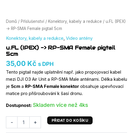
Domů
/
Příslušenství
/
Konektory, kabely a redukce
/ u.FL (IPEX)
-> RP-SMA Female pigtail 5cm
Konektory, kabely a redukce
,
Video antény
u.FL (IPEX) -> RP-SMA Female pigtail
5cm
35,00
Kč
s DPH
Tento pigtail najde uplatnění např. jako propojovací kabel
mezi DJI O3 Air Unit a RP-SMA Male anténami. Délka kabelu
je
5cm
a
RP-SMA Female konektor
obsahuje upevňovací
matice pro přišroubování k šasí dronu.
Skladem více než 4ks
Dostupnost:
PŘIDAT DO KOŠÍKU
-
+