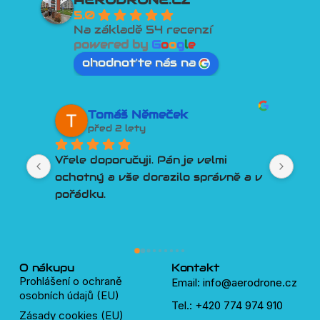
5.0
Na základě 54 recenzí
powered by
G
o
o
g
l
e
ohodnoťte nás na
Tomáš Němeček
před 2 lety
Vřele doporučuji. Pán je velmi 
Lep
ochotný a vše dorazilo správně a v 
člo
pořádku.
Por
Tře
pln
lidí
dro
O nákupu
Kontakt
Prohlášení o ochraně
Email: info@aerodrone.cz
osobních údajů (EU)
Tel.: +420 774 974 910
Zásady cookies (EU)