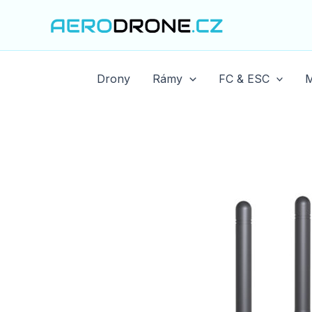
Přeskočit
na
obsah
Drony
Rámy
FC & ESC
M