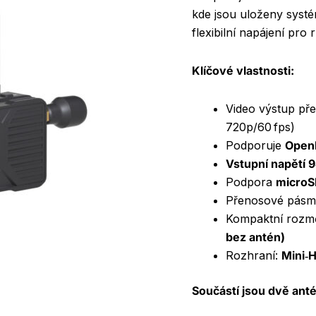
kde jsou uloženy systé
flexibilní napájení pro
Klíčové vlastnosti:
Video výstup př
720p/60 fps)
Podporuje
Open
Vstupní napětí 9
Podpora
microS
Přenosové pás
Kompaktní rozm
bez antén)
Rozhraní:
Mini‑
Součástí jsou dvě ant