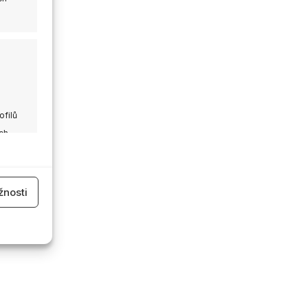
ofilů
ch
 aktivní
nosti
 aktivní