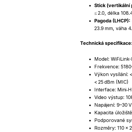
Stick (vertikální
≤ 2.0, délka 108
Pagoda (LHCP):
23.9 mm, váha 4.
Technická specifikace
Model: WiFiLink
Frekvence: 518
Výkon vysílání: 
< 25 dBm (MIC)
Interface: Mini
Video výstup: 1
Napájení: 9–30 V
Kapacita úložišt
Podporované sy
Rozměry: 110 × 