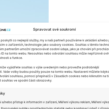
Spravovat své soukromí
oskytli co nejlepší služby, my a naši partneři používáme k ukládání a/nebo 
cím o zařízeních, technologie jako soubory cookies. Souhlas s těmito techn
im partnerům umožní zpracovávat osobní údaje, jako je chování při procház
 ID na tomto webu. Nesouhlas nebo odvolání souhlasu může nepříznivě ovli
stnosti a funkce.
m níže vyjádřete souhlas s výše uvedeným nebo proveďte podrobnější
í. Vaše volby budou použity pouze na tomto webu. Nastavení můžete kdykol
volání souhlasu, pomocí přepínačů v Zásadách cookies nebo kliknutím na tl
 souhlas ve spodní části obrazovky.
tiky
í a/nebo přístup k informacím v zařízení, Měření výkonu reklam, Měření výk
 Porozumění publiku prostřednictvím statistik nebo kombinací údajů z různý