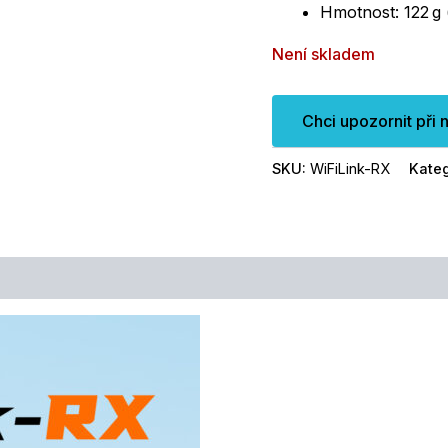
Hmotnost: 122 g 
Není skladem
Chci upozornit při 
SKU:
WiFiLink-RX
Kateg