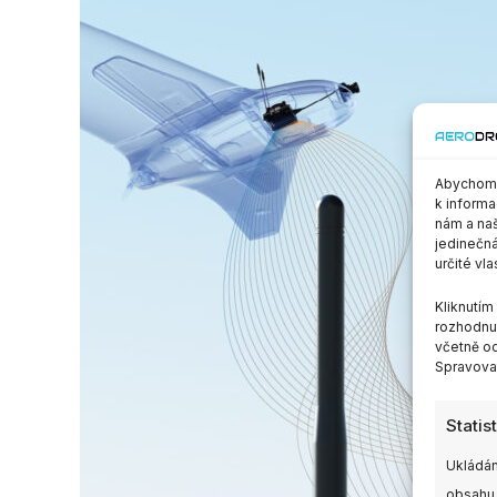
Abychom p
k informa
nám a naš
jedinečná
určité vla
Kliknutí
rozhodnut
včetně od
Spravovat
Statis
Ukládán
obsahu,