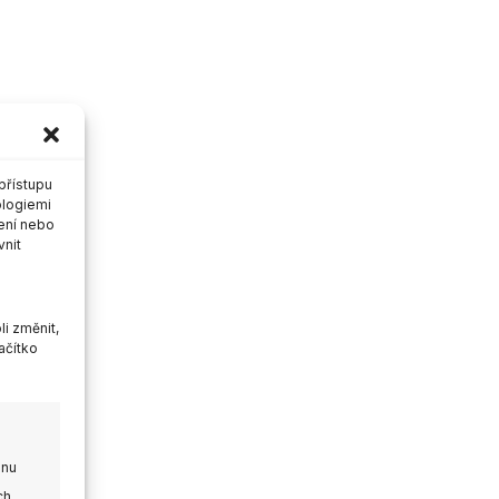
přístupu
ologiemi
ení nebo
vnit
i změnit,
ačítko
onu
ch