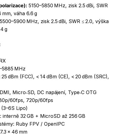
 polarizace):
5150–5850 MHz, zisk 2.5 dBi, SWR
.4 mm, váha 6.6 g
5500–5900 MHz, zisk 2.5 dBi, SWR ≤ 2.0, výška
4 g
:
-RX
0–5885 MHz
< 25 dBm (FCC), < 14 dBm (CE), < 20 dBm (SRC),
‑HDMI, Micro‑SD, DC napájení, Type‑C OTG
080p/60fps, 720p/60fps
 (3–6S Lipo)
ě: interně 32 GB + MicroSD až 256 GB
stémy: Ruby FPV / OpenIPC
27.3 × 46 mm