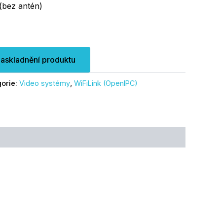
(bez antén)
naskladnění produktu
orie:
Video systémy
,
WiFiLink (OpenIPC)