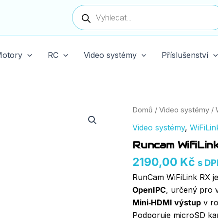
Products
search
otory
RC
Video systémy
Příslušenství
Domů
/
Video systémy
/
Video systémy
,
WiFiLin
Runcam WifiLin
2190,00
Kč
s D
RunCam WiFiLink RX j
OpenIPC
, určený pro 
Mini‑HDMI výstup
v ro
Podporuje microSD ka