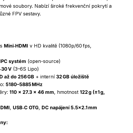
mové soubory. Nabízí široké frekvenční pokrytí a
 různé FPV sestavy.
es
Mini‑HDMI
v HD kvalitě (1080p/60 fps,
IPC systém
(open-source)
‑30 V
(3–6S Lipo)
D až do 256 GB
+ interní
32 GB úložiště
mo:
5180–5885 MHz
ěry:
110 × 27.3 × 46 mm
, hmotnost
122 g (±1 g,
HDMI
,
USB‑C OTG
,
DC napájení 5.5×2.1 mm
ény: