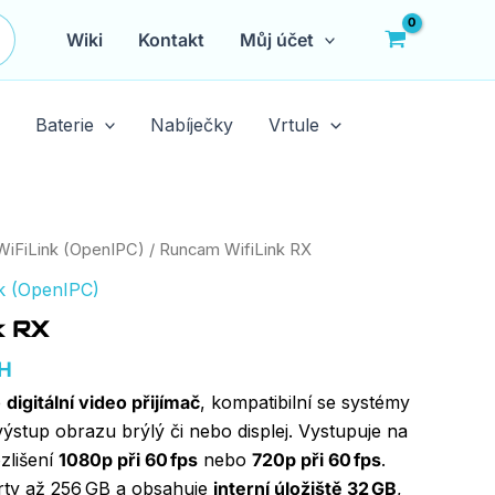
Wiki
Kontakt
Můj účet
Baterie
Nabíječky
Vrtule
WiFiLink (OpenIPC)
/ Runcam WifiLink RX
k (OpenIPC)
k RX
PH
e
digitální video přijímač
, kompatibilní se systémy
výstup obrazu brýlý či nebo displej. Vystupuje na
zlišení
1080p při 60 fps
nebo
720p při 60 fps
.
rty až 256 GB a obsahuje
interní úložiště 32 GB
,