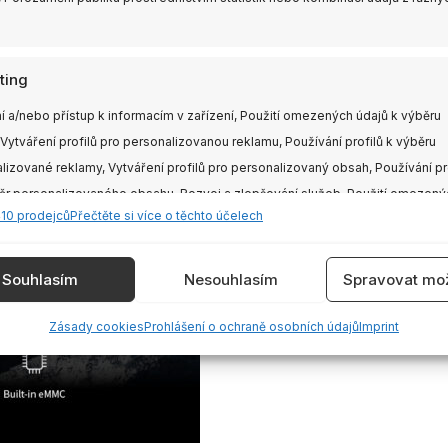
ting
í a/nebo přístup k informacím v zařízení, Použití omezených údajů k výběru
 Vytváření profilů pro personalizovanou reklamu, Používání profilů k výběru
lizované reklamy, Vytváření profilů pro personalizovaný obsah, Používání pr
ěr personalizovaného obsahu, Rozvoj a zlepšování služeb, Použití omezený
410 prodejců
Přečtěte si více o těchto účelech
 výběru obsahu.
e
Vždy
Souhlasím
Nesouhlasím
Spravovat mož
vání a kombinování údajů z jiných zdrojů údajů, Propojení různých
Zásady cookies
Prohlášení o ochraně osobních údajů
Imprint
í, Identifikace zařízení na základě automaticky přenášených informací.
ění bezpečnosti, předcházení a zjišťování podvodů a
aňování chyb, Poskytování a zobrazování reklamy a
Vždy
, Ukládání a sdělování voleb ochrany osobních údajů.