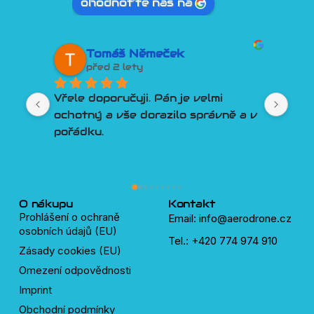
ohodnoťte nás na
David Tesař
před 2 lety
Lepší přístup k zákazníkovi si 
a v 
člověk snad ani nemůže přát. 
Poradí, pomůže, vyjde vstříc. 
Třešničkou na dortu je Discord 
plný velmi chytrých a ochotných 
lidí, kteří pomůžou s čímkoliv okolo 
dronů.
O nákupu
Kontakt
Prohlášení o ochraně
Email: info@aerodrone.cz
osobních údajů (EU)
Tel.: +420 774 974 910
Zásady cookies (EU)
Omezení odpovědnosti
Imprint
Obchodní podmínky