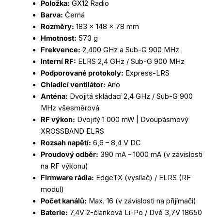
Položka:
GX12 Radio
Barva:
Černá
Rozměry:
183 × 148 × 78 mm
Hmotnost:
573 g
Frekvence:
2,400 GHz a Sub-G 900 MHz
Interní RF:
ELRS 2,4 GHz / Sub-G 900 MHz
Podporované protokoly:
Express-LRS
Chladicí ventilátor:
Ano
Anténa:
Dvojitá skládací 2,4 GHz / Sub-G 900
MHz všesměrová
RF výkon:
Dvojitý 1 000 mW | Dvoupásmový
XROSSBAND ELRS
Rozsah napětí:
6,6 – 8,4 V DC
Proudový odběr:
390 mA – 1000 mA (v závislosti
na RF výkonu)
Firmware rádia:
EdgeTX (vysílač) / ELRS (RF
modul)
Počet kanálů:
Max. 16 (v závislosti na přijímači)
Baterie:
7,4V 2-článková Li-Po / Dvě 3,7V 18650