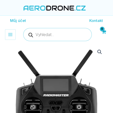
Přeskočit
na
obsah
Můj účet
Kontakt
Products
search