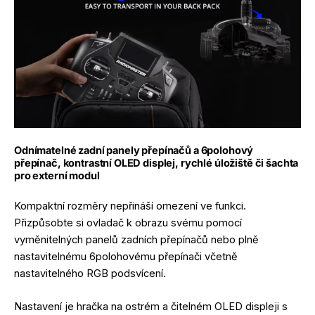
Odnímatelné zadní panely přepínačů a 6polohový
přepínač, kontrastní OLED displej, rychlé úložiště či šachta
pro externí modul
Kompaktní rozměry nepřináší omezení ve funkci.
Přizpůsobte si ovladač k obrazu svému pomocí
vyměnitelných panelů zadních přepínačů nebo plně
nastavitelnému 6polohovému přepínači včetně
nastavitelného RGB podsvícení.
Nastavení je hračka na ostrém a čitelném OLED displeji s