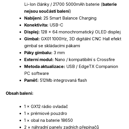
Li-Ion články / 21700 5000mAh baterie (
baterie
nejsou součástí balení
)
Nabíjení:
2S Smart Balance Charging
Konektivita:
USB-C
Displej:
128 × 64 monochromatický OLED displej
Gimbal:
GX01 1000Hz, 3D digitální CNC Hall efekt
gimbal se skládacími pákami
Páky gimbalu:
3 mm
Externí modul:
Nano / kompatibilní s Crossfire
Metoda aktualizace:
USB / EdgeTX Companion
PC software
Paměť:
512Mb integrovaná flash
Obsah balení:
1 × GX12 rádio ovladač
1 × prémiové pouzdro
1 × obal na baterie 18650
2 × náhradní panely zadních přepínačů