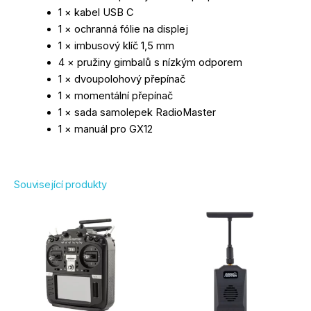
1 × kabel USB C
1 × ochranná fólie na displej
1 × imbusový klíč 1,5 mm
4 × pružiny gimbalů s nízkým odporem
1 × dvoupolohový přepínač
1 × momentální přepínač
1 × sada samolepek RadioMaster
1 × manuál pro GX12
Související produkty