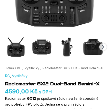
Domů
/
RC
/
Vysílačky
/ Radiomaster GX12 Dual-Band Gemini-X
RC
,
Vysílačky
Radiomaster GX12 Dual-Band Gemini-X
4590,00
Kč
s DPH
Radiomaster
GX12
je špičkové rádio navržené speciálně
pro potřeby FPV pilotů. Jedná se o první rádio s