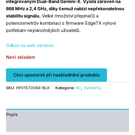
integrovaným Dual-Band Gemini-X
.
Vysílá zároveň na
868 MHz a 2,4 GHz, díky čemuž nabízí nepřekonatelnou
stabilitu signálu.
Velké množství přepínačů a
potenciometrův kombinaci s firmware EdgeTX vyhoví
potřebám nejnáročnějších uživatelů.
Odkaz na web výrobce.
Není skladem
Chci upozornit při naskladnění produktu
SKU:
HP0157.0094-BLK
Kategorie:
RC
,
Vysílačky
Popis
Další informace