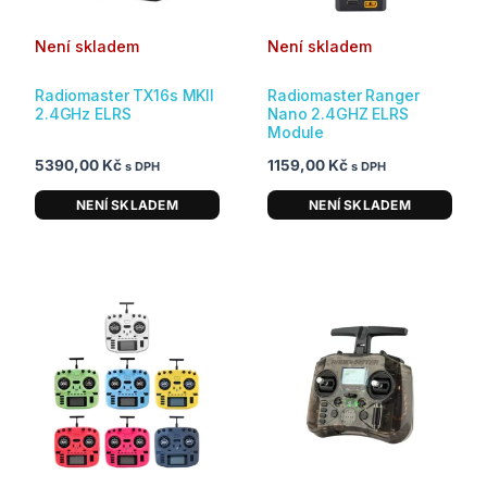
Není skladem
Není skladem
Radiomaster TX16s MKII
Radiomaster Ranger
2.4GHz ELRS
Nano 2.4GHZ ELRS
Module
5390,00
Kč
1159,00
Kč
s DPH
s DPH
NENÍ SKLADEM
NENÍ SKLADEM
Rozpětí
Tento
cen:
produkt
4690,00 Kč
má
až
4990,00 Kč
více
variant.
Možnosti
lze
vybrat