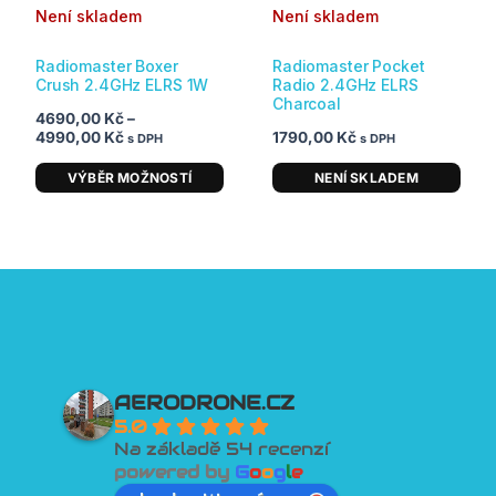
na
Není skladem
Není skladem
stránce
produktu
Radiomaster Boxer
Radiomaster Pocket
Crush 2.4GHz ELRS 1W
Radio 2.4GHz ELRS
Charcoal
4690,00
Kč
–
4990,00
Kč
1790,00
Kč
s DPH
s DPH
VÝBĚR MOŽNOSTÍ
NENÍ SKLADEM
AERODRONE.CZ
5.0
Na základě 54 recenzí
powered by
G
o
o
g
l
e