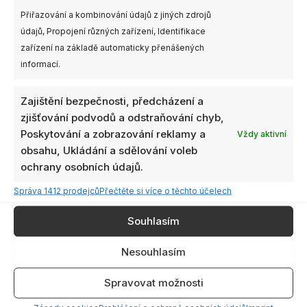
Přiřazování a kombinování údajů z jiných zdrojů
údajů, Propojení různých zařízení, Identifikace
Kvalita a odolnost
zařízení na základě automaticky přenášených
informací.
GX12 je vybavena dvěma výkonými 1W vysílači a pokročilým
chladicím systémem, který udržuje zařízení chladné i za
horkých dní.
Zajištění bezpečnosti, předcházení a
zjišťování podvodů a odstraňování chyb,
Navrženo pro extrémní podmínky! GX12 je navržen do
Poskytování a zobrazování reklamy a
Vždy aktivní
náročných podmínek díky silnějším plastům a hydrofobnímu
obsahu, Ukládání a sdělování voleb
povlaku PCB, který chrání zařízení v horku, chladu, suchu i
ochrany osobních údajů.
vlhku. Spolehněte se na GX12, ať vás vaše dobrodružství
Správa 1412 prodejců
Přečtěte si více o těchto účelech
zavedou kamkoli!
Souhlasím
Nesouhlasím
Spravovat možnosti