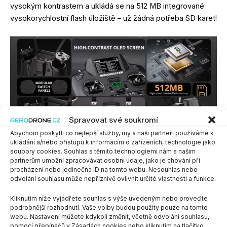
vysokým kontrastem a ukládá se na 512 MB integrované
vysokorychlostní flash úložiště – už žádná potřeba SD karet!
Spravovat své soukromí
Abychom poskytli co nejlepší služby, my a naši partneři používáme k
ukládání a/nebo přístupu k informacím o zařízeních, technologie jako
soubory cookies. Souhlas s těmito technologiemi nám a našim
partnerům umožní zpracovávat osobní údaje, jako je chování při
USB-C konektor
procházení nebo jedinečná ID na tomto webu. Nesouhlas nebo
odvolání souhlasu může nepříznivě ovlivnit určité vlastnosti a funkce.
GX12 má jediný USB-C port, který umožňuje chytré
Kliknutím níže vyjádřete souhlas s výše uvedeným nebo proveďte
nabíjení, připojení k simulátorům, aktualizace firmwaru i
podrobnější rozhodnutí. Vaše volby budou použity pouze na tomto
přímý přístup k integrované paměti.
webu. Nastavení můžete kdykoli změnit, včetně odvolání souhlasu,
pomocí přepínačů v Zásadách cookies nebo kliknutím na tlačítko