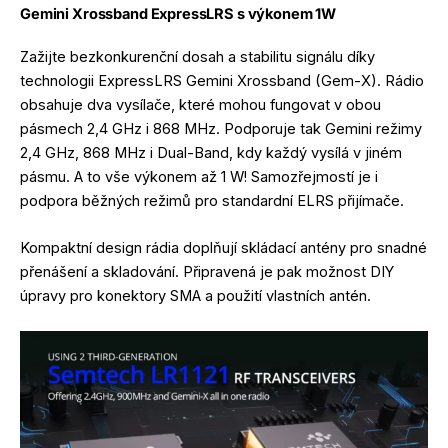
Gemini Xrossband ExpressLRS s výkonem 1W
Zažijte bezkonkurenční dosah a stabilitu signálu díky
technologii ExpressLRS Gemini Xrossband (Gem-X). Rádio
obsahuje dva vysílače, které mohou fungovat v obou
pásmech 2,4 GHz i 868 MHz. Podporuje tak Gemini režimy
2,4 GHz, 868 MHz i Dual-Band, kdy každý vysílá v jiném
pásmu. A to vše výkonem až 1 W! Samozřejmostí je i
podpora běžných režimů pro standardní ELRS přijímače.
Kompaktní design rádia doplňují skládací antény pro snadné
přenášení a skladování. Připravená je pak možnost DIY
úpravy pro konektory SMA a použití vlastních antén.