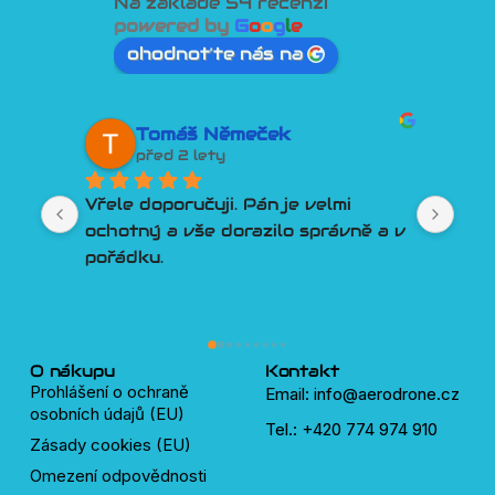
Na základě 54 recenzí
powered by
G
o
o
g
l
e
ohodnoťte nás na
Tomáš Němeček
David Tesař
řed 2 lety
před 2 lety
doporučuji. Pán je velmi 
Lepší přístup k záka
ý a vše dorazilo správně a v 
člověk snad ani nem
u.
Poradí, pomůže, vyjd
Třešničkou na dortu
plný velmi chytrýc
lidí, kteří pomůžou s
dronů.
O nákupu
Kontakt
Prohlášení o ochraně
Email: info@aerodrone.cz
osobních údajů (EU)
Tel.: +420 774 974 910
Zásady cookies (EU)
Omezení odpovědnosti