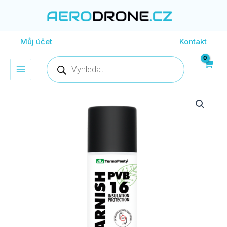
Přeskočit
na
obsah
Můj účet
Kontakt
Products
search