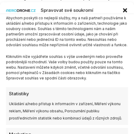
elektronických prvků
Spravovat své soukromí
Vlastnosti povlaku:
výborná přilnavost na kov, plast
Abychom poskytli co nejlepší služby, my a naši partneři používáme k
a dřevo; možnost pájení přes povlak bez jeho
ukládání a/nebo přístupu k informacím o zařízeních, technologie jako
poškození
soubory cookies. Souhlas s těmito technologiemi nám a našim
Výhody:
ochrana před zkratem a bludnými proudy,
partnerům umožní zpracovávat osobní údaje, jako je chování při
procházení nebo jedinečná ID na tomto webu. Nesouhlas nebo
vysoká odolnost vůči povětrnostním vlivům a
odvolání souhlasu může nepříznivě ovlivnit určité vlastnosti a funkce.
chemikáliím
Kliknutím níže vyjádřete souhlas s výše uvedeným nebo proveďte
Tento lak je navržen pro jednoduchou aplikaci,
podrobnější rozhodnutí. Vaše volby budou použity pouze na tomto
webu. Nastavení můžete kdykoli změnit, včetně odvolání souhlasu,
dlouhotrvající ochranu a spolehlivou izolaci v jakémkoliv
pomocí přepínačů v Zásadách cookies nebo kliknutím na tlačítko
prostředí.
Spravovat souhlas ve spodní části obrazovky.
Odkaz na web výrobce.
Statistiky
Není skladem
Ukládání a/nebo přístup k informacím v zařízení, Měření výkonu
reklam, Měření výkonu obsahu, Porozumění publiku
prostřednictvím statistik nebo kombinací údajů z různých zdrojů.
Chci upozornit při naskladnění produktu
SKU:
ART.AGT-232