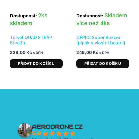
2ks
Skladem
Dostupnost:
Dostupnost:
skladem
více než 4ks
Torvol QUAD STRAP
GEPRC Super Buzzer
Stealth
(pípák s vlastní baterií)
239,00
Kč
249,00
Kč
s DPH
s DPH
PŘIDAT DO KOŠÍKU
PŘIDAT DO KOŠÍKU
AERODRONE.CZ
5.0