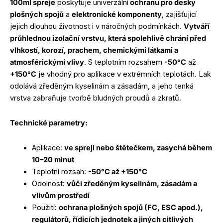
100ml spreje
poskytuje univerzální
ochranu pro desky
plošných spojů
a
elektronické komponenty
, zajišťující
jejich dlouhou životnost i v náročných podmínkách.
Vytváří
průhlednou izolační vrstvu, která spolehlivě chrání před
vlhkostí, korozí, prachem, chemickými látkami a
atmosférickými vlivy
. S teplotním rozsahem
-50°C
až
+150°C
je vhodný pro aplikace v extrémních teplotách. Lak
odolává zředěným kyselinám a zásadám, a jeho tenká
vrstva zabraňuje tvorbě bludných proudů a zkratů.
Technické parametry:
Aplikace:
ve spreji nebo štětečkem, zasychá během
10–20 minut
Teplotní rozsah:
-50°C až +150°C
Odolnost:
vůči zředěným kyselinám, zásadám a
vlivům prostředí
Použití:
ochrana plošných spojů (FC, ESC apod.),
regulátorů, řídicích jednotek a jiných citlivých