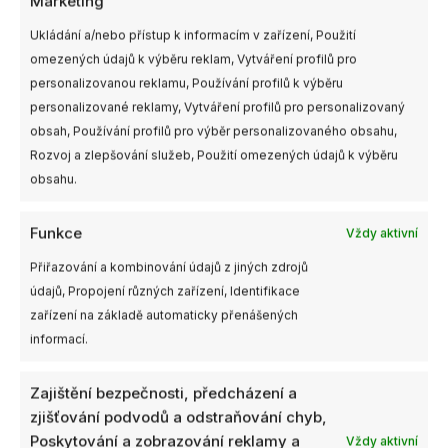
Marketing
Kategorie:
Montážní pomůcky
,
Příslušenství
Ukládání a/nebo přístup k informacím v zařízení, Použití
omezených údajů k výběru reklam, Vytváření profilů pro
personalizovanou reklamu, Používání profilů k výběru
personalizované reklamy, Vytváření profilů pro personalizovaný
Další informace
obsah, Používání profilů pro výběr personalizovaného obsahu,
Rozvoj a zlepšování služeb, Použití omezených údajů k výběru
Výrobce
TermoPasty
obsahu.
Funkce
Vždy aktivní
Přiřazování a kombinování údajů z jiných zdrojů
Související produkty
údajů, Propojení různých zařízení, Identifikace
Rozpětí
Tento
zařízení na základě automaticky přenášených
cen:
produkt
590,00 Kč
informací.
má
až
649,00 Kč
více
Zajištění bezpečnosti, předcházení a
variant.
zjišťování podvodů a odstraňování chyb,
Možnosti
Poskytování a zobrazování reklamy a
Vždy aktivní