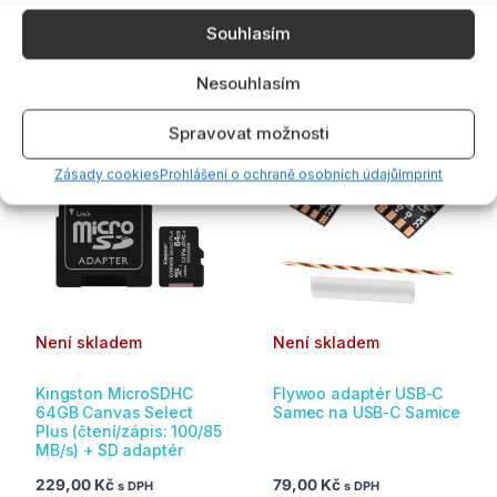
s DPH
s DPH
Souhlasím
NENÍ SKLADEM
PŘIDAT DO KOŠÍKU
Nesouhlasím
Spravovat možnosti
Zásady cookies
Prohlášení o ochraně osobních údajů
Imprint
Není skladem
Není skladem
Kingston MicroSDHC
Flywoo adaptér USB-C
64GB Canvas Select
Samec na USB-C Samice
Plus (čtení/zápis: 100/85
MB/s) + SD adaptér
229,00
Kč
79,00
Kč
s DPH
s DPH