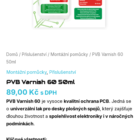
Domů
/
Příslušenství
/
Montážní pomůcky
/ PVB Varnish 60
50ml
Montážní pomůcky
,
Příslušenství
PVB Varnish 60 50ml
89,00
Kč
s DPH
PVB Varnish 60
je vysoce
kvalitní ochrana PCB
. Jedná se
o
univerzální lak pro desky plošných spojů
, který zajišťuje
dlouhou životnost a
spolehlivost elektroniky i v náročných
podmínkách
.
Klíčové vlastnosti: