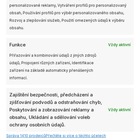
personalizované reklamy, Vytváření profilů pro personalizovaný
obsah, Používání profilů pro výběr personalizovaného obsahu,
Rozvoj a zlepšování služeb, Použití omezených údajů k výběru
obsahu.
Související produkty
Funkce
Vždy aktivní
Přiřazování a kombinování údajů z jiných zdrojů
údajů, Propojení různých zařízení, Identifikace
zařízení na základě automaticky přenášených
informací.
Zajištění bezpečnosti, předcházení a
Skladem
Není skladem
Dostupnost:
zjišťování podvodů a odstraňování chyb,
více než 4ks
Poskytování a zobrazování reklamy a
Vždy aktivní
Samsung 64GB EVO
obsahu, Ukládání a sdělování voleb
Plus micro SDXC
GEPRC Super Buzzer
ochrany osobních údajů.
(čtení/zápis: 160/10
(pípák s vlastní baterií)
MB/s) + SD adaptér
Správa 1410 prodejců
Přečtěte si více o těchto účelech
239,00
Kč
249,00
Kč