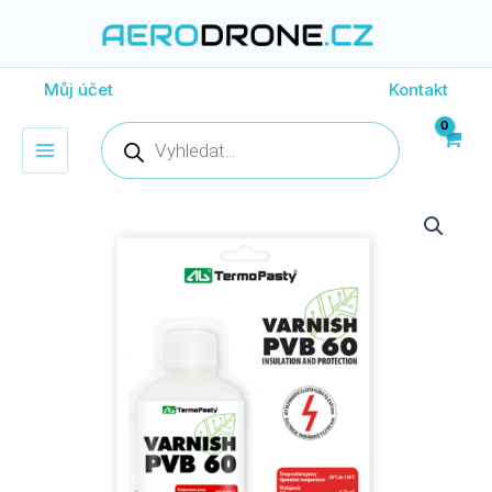
Přeskočit
na
obsah
Můj účet
Kontakt
Products
search