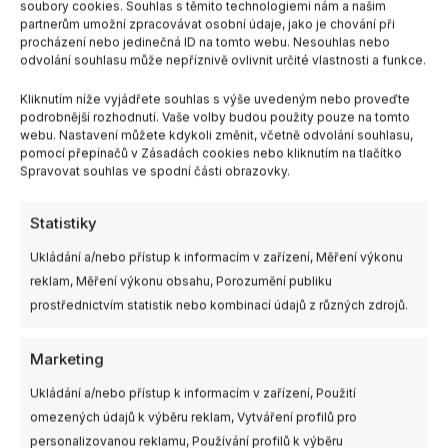
ochrana proti kyselinám a zásadám
soubory cookies. Souhlas s těmito technologiemi nám a našim
partnerům umožní zpracovávat osobní údaje, jako je chování při
Široký teplotní rozsah:
Použitelný od -40°C do 60°C
procházení nebo jedinečná ID na tomto webu. Nesouhlas nebo
Bezpečné použití:
Chemicky neutrální k většině
odvolání souhlasu může nepříznivě ovlivnit určité vlastnosti a funkce.
materiálů
Kliknutím níže vyjádřete souhlas s výše uvedeným nebo proveďte
podrobnější rozhodnutí. Vaše volby budou použity pouze na tomto
Odkaz na web výrobce.
webu. Nastavení můžete kdykoli změnit, včetně odvolání souhlasu,
pomocí přepínačů v Zásadách cookies nebo kliknutím na tlačítko
Není skladem
Spravovat souhlas ve spodní části obrazovky.
Statistiky
Chci upozornit při naskladnění produktu
Ukládání a/nebo přístup k informacím v zařízení, Měření výkonu
SKU:
ART.AGT-199
reklam, Měření výkonu obsahu, Porozumění publiku
Kategorie:
Montážní pomůcky
,
Příslušenství
prostřednictvím statistik nebo kombinací údajů z různých zdrojů.
Marketing
Další informace
Ukládání a/nebo přístup k informacím v zařízení, Použití
omezených údajů k výběru reklam, Vytváření profilů pro
Výrobce
TermoPasty
personalizovanou reklamu, Používání profilů k výběru