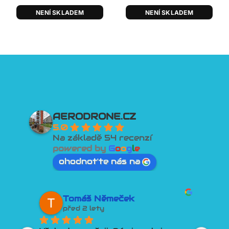
NENÍ SKLADEM
NENÍ SKLADEM
AERODRONE.CZ
5.0
Na základě 54 recenzí
powered by
G
o
o
g
l
e
ohodnoťte nás na
Tomáš Němeček
před 2 lety