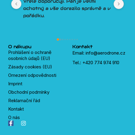
Vřele doporučuji. Pán je velmi 
Lepší 
ochotný a vše dorazilo správně a v 
člově
pořádku.
Poradí
Třešn
plný 
lidí, 
dronů
O nákupu
Kontakt
Prohlášení o ochraně
Email: info@aerodrone.cz
osobních údajů (EU)
Tel.: +420 774 974 910
Zásady cookies (EU)
Omezení odpovědnosti
Imprint
Obchodní podmínky
Reklamační řád
Kontakt
O nás
F
I
a
n
c
s