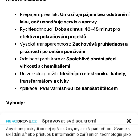
Přepájení přes lak:
Umožňuje pájení bez odstranění
laku, což usnadňuje servis a úpravy
Rychleschnoucí:
Doba schnutí 40–45 minut pro
efektivní pokračování projektů
Vysoká transparentnost:
Zachovává průhlednost a
pružnost i po delším používání
Odolnost proti korozi:
Spolehlivě chrání před
vlhkostí a chemikáliemi
Univerzální použití:
Ideální pro elektroniku, kabely,
transformátory a cívky
Aplikace:
PVB Varnish 60 lze nanášet štětcem
Výhody:
Vynikající izolace:
Ochrana proti bludným proudům a
Spravovat své soukromí
zkratům
Abychom poskytli co nejlepší služby, my a naši partneři používáme k
Odolnost vůči povětrnostním vlivům:
Dlouhodobá
ukládání a/nebo přístupu k informacím o zařízeních, technologie jako