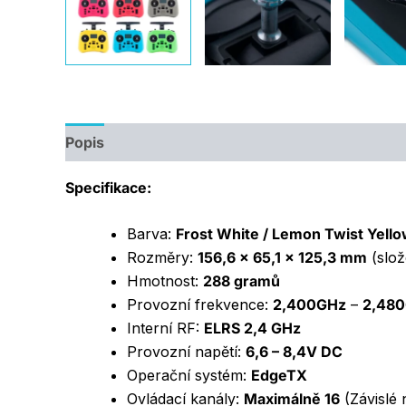
Popis
Další informace
Specifikace:
Barva:
Frost White / Lemon Twist Yello
Rozměry:
156,6 x 65,1 x 125,3 mm
(slož
Hmotnost:
288 gramů
Provozní frekvence:
2,400GHz
–
2,48
Interní RF:
ELRS 2,4 GHz
Provozní napětí:
6,6 – 8,4V DC
Operační systém:
EdgeTX
Ovládací kanály:
Maximálně 16
(Závislé n