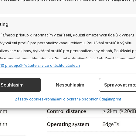
ting
í a/nebo přístup k informacím v zařízení, Použití omezených údajů k výběru
 Vytváření profilů pro personalizovanou reklamu, Používání profilů k výběru
lizované reklamy, Vytváření profilů pro personalizovaný obsah, Používání pr
ěr personalizovaného obsahu, Rozvoj a zlepšování služeb, Použití omezený
410 prodejců
Přečtěte si více o těchto účelech
 výběru obsahu.
e
Vždy
Souhlasím
Nesouhlasím
Spravovat mož
vání a kombinování údajů z jiných zdrojů údajů, Propojení různých
Zásady cookies
Prohlášení o ochraně osobních údajů
Imprint
í, Identifikace zařízení na základě automaticky přenášených informací.
ění bezpečnosti, předcházení a zjišťování podvodů a
aňování chyb, Poskytování a zobrazování reklamy a
Vždy
, Ukládání a sdělování voleb ochrany osobních údajů.