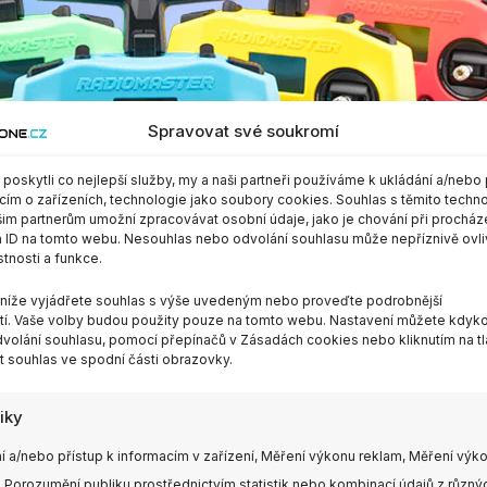
Spravovat své soukromí
oskytli co nejlepší služby, my a naši partneři používáme k ukládání a/nebo 
cím o zařízeních, technologie jako soubory cookies. Souhlas s těmito techn
im partnerům umožní zpracovávat osobní údaje, jako je chování při procház
 ID na tomto webu. Nesouhlas nebo odvolání souhlasu může nepříznivě ovli
stnosti a funkce.
m níže vyjádřete souhlas s výše uvedeným nebo proveďte podrobnější
í. Vaše volby budou použity pouze na tomto webu. Nastavení můžete kdykol
volání souhlasu, pomocí přepínačů v Zásadách cookies nebo kliknutím na tl
 souhlas ve spodní části obrazovky.
tiky
í a/nebo přístup k informacím v zařízení, Měření výkonu reklam, Měření výk
 Porozumění publiku prostřednictvím statistik nebo kombinací údajů z různý