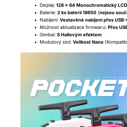
Displej:
128 x 64 Monochromatický LC
Baterie:
2 ks baterií 18650
(
nejsou součá
Nabíjení:
Vestavěné nabíjení přes USB
Možnost aktualizace firmwaru:
Přes USB
Gimbal:
S Hallovým efektem
Modulový slot:
Velikost Nano
(Kompatibi