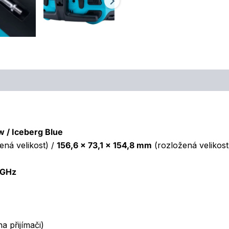
w / Iceberg Blue
ená velikost) /
156,6 x 73,1 x 154,8 mm
(rozložená velikost
0GHz
a přijímači)