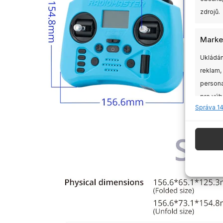
zdrojů.
Marke
Ukládán
reklam,
persona
pro výb
Správa 1
údajů k
Funkc
Přiřazo
zařízen
Zajišt
odstr
obsahu