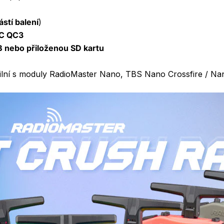
D
stí balení
)
-C QC3
 nebo přiloženou SD kartu
lní s moduly RadioMaster Nano, TBS Nano Crossfire / Na