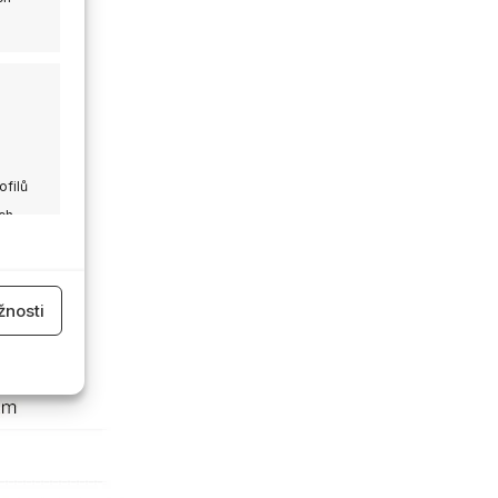
ofilů
ch
 aktivní
nosti
 aktivní