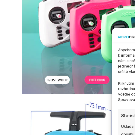
Abychom p
k informa
nám a naš
jedinečná
určité vla
Kliknutí
rozhodnut
včetně od
Spravovat
Statis
Ukládán
obsahu,