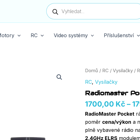
Products
search
otory
RC
Video systémy
Příslušenství
Radiomaster
Domů
/
RC
/
Vysílačky
/ 
Pocket
RC
,
Vysílačky
Radio
2.4GHz
Radiomaster Po
ELRS
množství
1700,00
Kč
–
1
RadioMaster Pocket
rá
poměr
cena/výkon
a n
plně vybavené rádio n
2.4GHz ELRS
modulem 