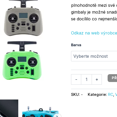
plnohodnotě mezi své d
gimbaly je možné snadn
se docílilo co nejmenš
Odkaz na web výrobce
Barva
PŘ
-
+
SKU:
-
Kategorie:
RC
,