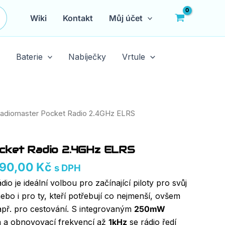
Wiki
Kontakt
Můj účet
Baterie
Nabíječky
Vrtule
Rozpětí
Radiomaster Pocket Radio 2.4GHz ELRS
cen:
1700,00 Kč
cket Radio 2.4GHz ELRS
až
1790,00 Kč
790,00
Kč
s DPH
dio je ideální volbou pro začínající piloty pro svůj
ebo i pro ty, kteří potřebují co nejmenší, ovšem
apř. pro cestování. S integrovaným
250mW
a obnovovací frekvencí až
1kHz
se rádio ředí