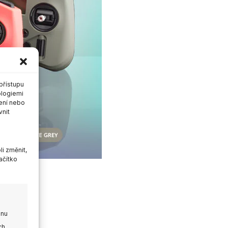
přístupu
ologiemi
ení nebo
vnit
i změnit,
ačítko
onu
ch