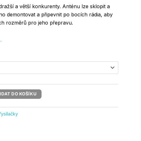
ražší a větší konkurenty. Anténu lze sklopit a
o demontovat a připevnit po bocích rádia, aby
ích rozměrů pro jeho přepravu.
.
IDAT DO KOŠÍKU
Vysílačky