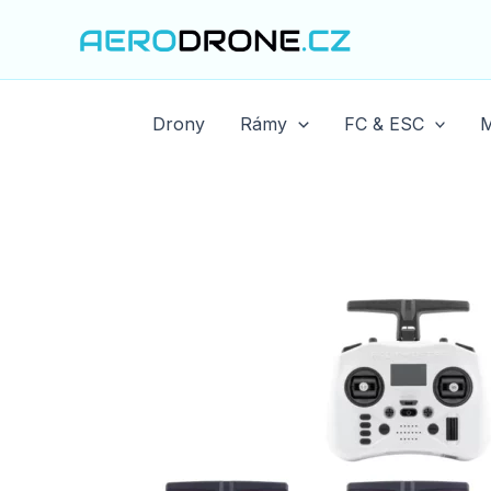
Přeskočit
na
obsah
Drony
Rámy
FC & ESC
M