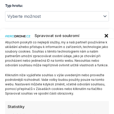
Typ hrotu:
Spravovat své soukromí
PŘIDAT DO KOŠÍKU
-
+
Abychom poskytli co nejlepší služby, my a naši partneři používáme k
ukládání a/nebo přístupu k informacím o zařízeních, technologie jako
soubory cookies. Souhlas s těmito technologiemi nám a našim
SKU:
-
Kategorie:
Pájení
partnerům umožní zpracovávat osobní údaje, jako je chování při
procházení nebo jedinečná ID na tomto webu. Nesouhlas nebo
odvolání souhlasu může nepříznivě ovlivnit určité vlastnosti a funkce.
Další informace
Kliknutím níže vyjádřete souhlas s výše uvedeným nebo proveďte
podrobnější rozhodnutí. Vaše volby budou použity pouze na tomto
webu. Nastavení můžete kdykoli změnit, včetně odvolání souhlasu,
Výrobce
SEQURE
pomocí přepínačů v Zásadách cookies nebo kliknutím na tlačítko
Spravovat souhlas ve spodní části obrazovky.
T12-B2, T12-BC2, T12-C4, T12-
Typ hrotu:
D24, T12-I, T12-ILS, T12-K, T12-
Statistiky
KU