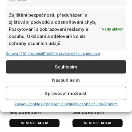
NENÍ SKLADEM
NENÍ SKLADEM
Zajištění bezpečnosti, předcházení a
zjišťování podvodů a odstraňování chyb,
Poskytování a zobrazování reklamy a
Vždy aktivní
obsahu, Ukládání a sdělování voleb
ochrany osobních údajů.
Správa 1410 prodejců
Přečtěte si více o těchto účelech
Souhlasím
Nesouhlasím
Není skladem
Není skladem
Spravovat možnosti
Páječka 80W s regulací
Flux Gel 14 ml
teploty a příslušenstvím
(Stříkačka)
Zásady cookies
Prohlášení o ochraně osobních údajů
Imprint
490,00
Kč
269,00
Kč
s DPH
s DPH
NENÍ SKLADEM
NENÍ SKLADEM