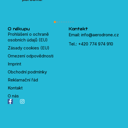
Třešn
plný 
lidí, 
dronů
O nákupu
Kontakt
Prohlášení o ochraně
Email: info@aerodrone.cz
osobních údajů (EU)
Tel.: +420 774 974 910
Zásady cookies (EU)
Omezení odpovědnosti
Imprint
Obchodní podmínky
Reklamační řád
Kontakt
O nás
F
I
a
n
c
s
e
t
b
a
o
g