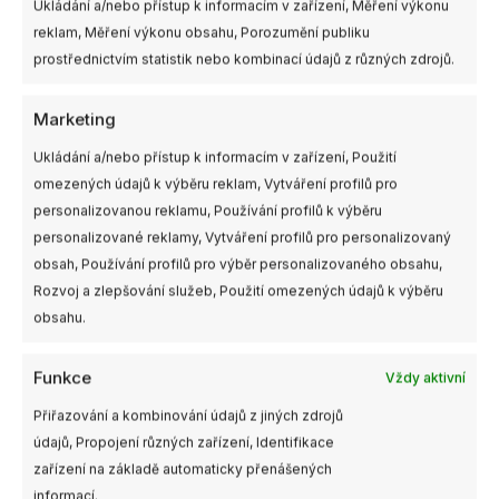
Ukládání a/nebo přístup k informacím v zařízení, Měření výkonu
reklam, Měření výkonu obsahu, Porozumění publiku
prostřednictvím statistik nebo kombinací údajů z různých zdrojů.
Související produkty
Marketing
Ukládání a/nebo přístup k informacím v zařízení, Použití
omezených údajů k výběru reklam, Vytváření profilů pro
personalizovanou reklamu, Používání profilů k výběru
personalizované reklamy, Vytváření profilů pro personalizovaný
obsah, Používání profilů pro výběr personalizovaného obsahu,
Rozvoj a zlepšování služeb, Použití omezených údajů k výběru
obsahu.
Není skladem
Není skladem
Funkce
Vždy aktivní
Pájka Sn60Pb40 0,8mm
Flux TK83 50 ml
Přiřazování a kombinování údajů z jiných zdrojů
(olovnatý cín) 100g
(plastová lahvička se
Kovohutě Příbram
štětečkem)
údajů, Propojení různých zařízení, Identifikace
zařízení na základě automaticky přenášených
199,00
Kč
65,00
Kč
s DPH
s DPH
informací.