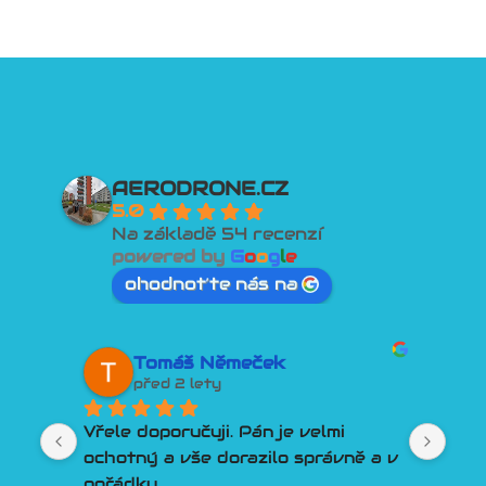
AERODRONE.CZ
5.0
Na základě 54 recenzí
powered by
G
o
o
g
l
e
ohodnoťte nás na
Tomáš Němeček
před 2 lety
Vřele doporučuji. Pán je velmi 
Lepší 
ochotný a vše dorazilo správně a v 
člově
pořádku.
Poradí