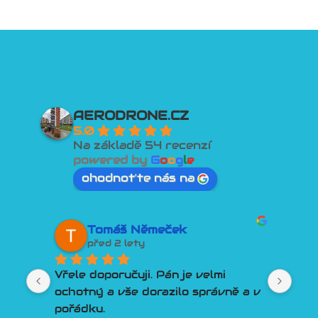
AERODRONE.CZ
5.0
Na základě 54 recenzí
powered by
G
o
o
g
l
e
ohodnoťte nás na
Tomáš Němeček
před 2 lety
Vřele doporučuji. Pán je velmi 
Lep
ochotný a vše dorazilo správně a v 
člo
pořádku.
Por