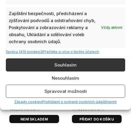
Zajištění bezpečnosti, předcházení a
zjišťování podvodů a odstraňování chyb,
Poskytování a zobrazování reklamy a
Vždy aktivní
obsahu, Ukládání a sdělování voleb
ochrany osobních údajů.
Správa 1410 prodejců
Přečtěte si více o těchto účelech
Souhlasím
Skladem
Není skladem
Dostupnost:
Nesouhlasím
více než 4ks
LED diody SpeedyBee
Spravovat možnosti
Programable 2812 Arm
Nabíječka ToolkitRC M7
(4 ks)
10A DC
Zásady cookies
Prohlášení o ochraně osobních údajů
Imprint
139,00
Kč
1149,00
Kč
s DPH
s DPH
NENÍ SKLADEM
PŘIDAT DO KOŠÍKU