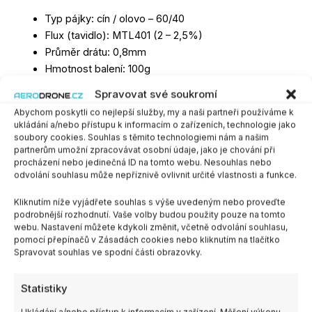
Typ pájky: cín / olovo – 60/40
Flux (tavidlo): MTL401 (2 – 2,5%)
Průměr drátu: 0,8mm
Hmotnost balení: 100g
Spravovat své soukromí
Není skladem
Abychom poskytli co nejlepší služby, my a naši partneři používáme k
ukládání a/nebo přístupu k informacím o zařízeních, technologie jako
Chci upozornit při naskladnění produktu
soubory cookies. Souhlas s těmito technologiemi nám a našim
partnerům umožní zpracovávat osobní údaje, jako je chování při
procházení nebo jedinečná ID na tomto webu. Nesouhlas nebo
SKU:
F0005841
Kategorie:
Pájení
,
Příslušenství
odvolání souhlasu může nepříznivě ovlivnit určité vlastnosti a funkce.
Kliknutím níže vyjádřete souhlas s výše uvedeným nebo proveďte
podrobnější rozhodnutí. Vaše volby budou použity pouze na tomto
webu. Nastavení můžete kdykoli změnit, včetně odvolání souhlasu,
Další informace
pomocí přepínačů v Zásadách cookies nebo kliknutím na tlačítko
Spravovat souhlas ve spodní části obrazovky.
Výrobce
Kovohutě Příbram
Statistiky