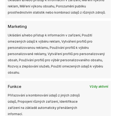
Ukládání a/nebo přístup k informacím v zařízení, Měření výkonu
reklam, Měření výkonu obsahu, Porozumění publiku
Související produkty
prostřednictvím statistik nebo kombinací údajů z různých zdrojů.
Marketing
Ukládání a/nebo přístup k informacím v zařízení, Použití
omezených údajů k výběru reklam, Vytváření profilů pro
personalizovanou reklamu, Používání profilů k výběru
personalizované reklamy, Vytváření profilů pro personalizovaný
obsah, Používání profilů pro výběr personalizovaného obsahu,
Rozvoj a zlepšování služeb, Použití omezených údajů k výběru
Skladem
Není skladem
Dostupnost:
obsahu.
více než 4ks
Gemfan Airgate
Funkce
Vždy aktivní
GEPRC Super Buzzer
(pípák s vlastní baterií)
Přiřazování a kombinování údajů z jiných zdrojů
249,00
Kč
490,00
Kč
údajů, Propojení různých zařízení, Identifikace
s DPH
s DPH
zařízení na základě automaticky přenášených
PŘIDAT DO KOŠÍKU
NENÍ SKLADEM
informací.