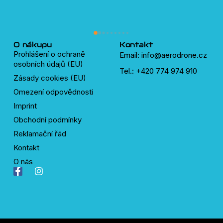
Tře
pln
lidí
dro
O nákupu
Kontakt
Prohlášení o ochraně
Email: info@aerodrone.cz
osobních údajů (EU)
Tel.: +420 774 974 910
Zásady cookies (EU)
Omezení odpovědnosti
Imprint
Obchodní podmínky
Reklamační řád
Kontakt
O nás
F
I
a
n
c
s
e
t
b
a
o
g