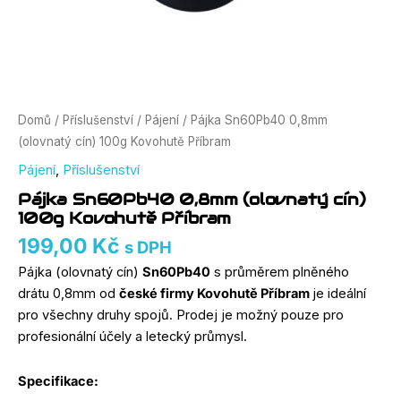
Domů
/
Příslušenství
/
Pájení
/ Pájka Sn60Pb40 0,8mm
(olovnatý cín) 100g Kovohutě Příbram
Pájení
,
Příslušenství
Pájka Sn60Pb40 0,8mm (olovnatý cín)
100g Kovohutě Příbram
199,00
Kč
s DPH
Pájka (olovnatý cín)
Sn60Pb40
s průměrem plněného
drátu 0,8mm od
české firmy Kovohutě Příbram
je ideální
pro všechny druhy spojů. Prodej je možný pouze pro
profesionální účely a letecký průmysl.
Specifikace: