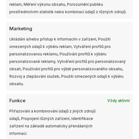
reklam, Měření výkonu obsahu, Porozumění publiku
prostřednictvím statistik nebo kombinací údajů z různých zdrojů.
Související produkty
Rozpětí
Rozpětí
Tento
Tento
Marketing
cen:
cen:
produkt
produkt
149,00 Kč
89,00 K
Ukládání a/nebo přístup k informacím v zařízení, Použití
má
až
má
až
289,00 Kč
189,00 
omezených údajů k výběru reklam, Vytváření profilů pro
více
více
personalizovanou reklamu, Používání profilů k výběru
variant.
variant.
personalizované reklamy, Vytváření profilů pro personalizovaný
Možnosti
Možnosti
obsah, Používání profilů pro výběr personalizovaného obsahu,
lze
lze
Rozvoj a zlepšování služeb, Použití omezených údajů k výběru
vybrat
vybrat
obsahu.
Náhradní díly pro rámy
Náhradní díly pro rámy
na
na
FlyFishRC Volador II
FlyFishRC Volador VX3,
stránce
stránce
VD5, VD6 a VX5
VX3.5 a Atlas 4
produktu
produktu
Funkce
Vždy aktivní
149,00
Kč
–
289,00
Kč
89,00
Kč
–
189,00
Kč
s
s
DPH
DPH
Přiřazování a kombinování údajů z jiných zdrojů
údajů, Propojení různých zařízení, Identifikace
VÝBĚR MOŽNOSTÍ
VÝBĚR MOŽNOSTÍ
zařízení na základě automaticky přenášených
informací.