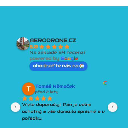
AERODRONE.CZ
5.0
Na základě 54 recenzí
powered by
G
o
o
g
l
e
ohodnoťte nás na
Tomáš Němeček
před 2 lety
Vřele doporučuji. Pán je velmi 
Lep
ochotný a vše dorazilo správně a v 
člo
pořádku.
Por
Tře