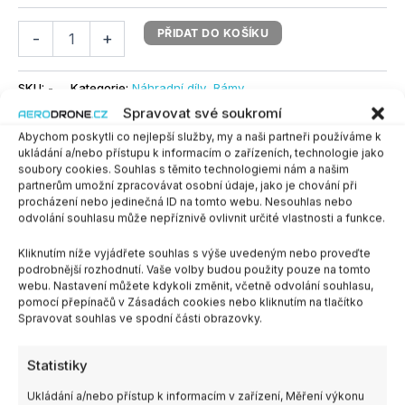
PŘIDAT DO KOŠÍKU
-
+
SKU:
-
Kategorie:
Náhradní díly
,
Rámy
Spravovat své soukromí
Abychom poskytli co nejlepší služby, my a naši partneři používáme k
ukládání a/nebo přístupu k informacím o zařízeních, technologie jako
Další informace
soubory cookies. Souhlas s těmito technologiemi nám a našim
partnerům umožní zpracovávat osobní údaje, jako je chování při
procházení nebo jedinečná ID na tomto webu. Nesouhlas nebo
Výrobce
SpeedyBee
odvolání souhlasu může nepříznivě ovlivnit určité vlastnosti a funkce.
BEE35 Removable Gimbal,
Kliknutím níže vyjádřete souhlas s výše uvedeným nebo proveďte
podrobnější rozhodnutí. Vaše volby budou použity pouze na tomto
BEE35 Bottom Carbon Plate,
webu. Nastavení můžete kdykoli změnit, včetně odvolání souhlasu,
BEE35 Protective ring, BEE35
Typ dílu
pomocí přepínačů v Zásadách cookies nebo kliknutím na tlačítko
Protective ring BLUE, BEE35
Spravovat souhlas ve spodní části obrazovky.
Protective ring YELLOW,
BEE35 CNC O3 mount
Statistiky
Ukládání a/nebo přístup k informacím v zařízení, Měření výkonu