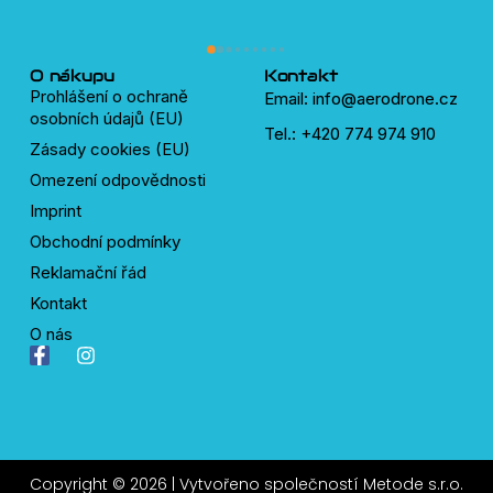
pln
lidí
dro
O nákupu
Kontakt
Prohlášení o ochraně
Email: info@aerodrone.cz
osobních údajů (EU)
Tel.: +420 774 974 910
Zásady cookies (EU)
Omezení odpovědnosti
Imprint
Obchodní podmínky
Reklamační řád
Kontakt
O nás
F
I
a
n
c
s
e
t
b
a
o
g
o
r
Copyright © 2026 | Vytvořeno společností
Metode s.r.o.
k
a