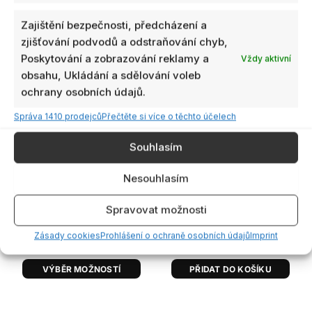
Rozpětí
Tento
cen:
Zajištění bezpečnosti, předcházení a
produkt
59,00 Kč
zjišťování podvodů a odstraňování chyb,
má
až
Poskytování a zobrazování reklamy a
179,00 Kč
Vždy aktivní
více
obsahu, Ukládání a sdělování voleb
variant.
ochrany osobních údajů.
Možnosti
lze
Správa 1410 prodejců
Přečtěte si více o těchto účelech
vybrat
Souhlasím
Náhradní díly pro rám
na
1ks
Dostupnost:
SpeedyBee Mario 5
stránce
skladem
Nesouhlasím
produktu
SpeedyBee Mario 5
Spravovat možnosti
Frame XH Advanced pro
DJI O4 Air Unit
59,00
Kč
–
179,00
Kč
s
Zásady cookies
Prohlášení o ochraně osobních údajů
Imprint
1090,00
Kč
DPH
s DPH
VÝBĚR MOŽNOSTÍ
PŘIDAT DO KOŠÍKU