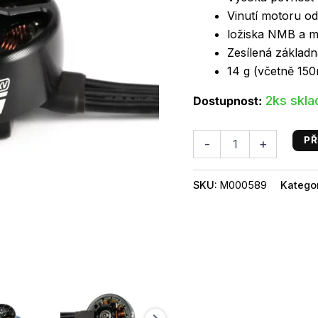
Vinutí motoru o
ložiska NMB a 
Zesílená základ
14 g (včetně 15
2ks skl
Dostupnost:
PŘ
-
+
SKU:
M000589
Katego