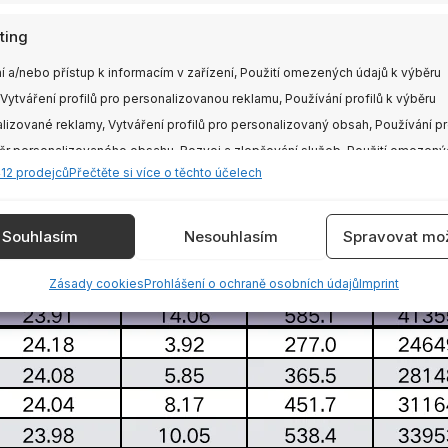
ting
í a/nebo přístup k informacím v zařízení, Použití omezených údajů k výběru
 Vytváření profilů pro personalizovanou reklamu, Používání profilů k výběru
lizované reklamy, Vytváření profilů pro personalizovaný obsah, Používání pr
ěr personalizovaného obsahu, Rozvoj a zlepšování služeb, Použití omezený
412 prodejců
Přečtěte si více o těchto účelech
 výběru obsahu.
e
Vždy
Souhlasím
Nesouhlasím
Spravovat mož
vání a kombinování údajů z jiných zdrojů údajů, Propojení různých
Zásady cookies
Prohlášení o ochraně osobních údajů
Imprint
í, Identifikace zařízení na základě automaticky přenášených informací.
ění bezpečnosti, předcházení a zjišťování podvodů a
aňování chyb, Poskytování a zobrazování reklamy a
Vždy
, Ukládání a sdělování voleb ochrany osobních údajů.