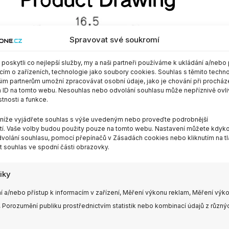
Spravovat své soukromí
oskytli co nejlepší služby, my a naši partneři používáme k ukládání a/nebo 
cím o zařízeních, technologie jako soubory cookies. Souhlas s těmito techn
im partnerům umožní zpracovávat osobní údaje, jako je chování při procház
 ID na tomto webu. Nesouhlas nebo odvolání souhlasu může nepříznivě ovli
stnosti a funkce.
m níže vyjádřete souhlas s výše uvedeným nebo proveďte podrobnější
í. Vaše volby budou použity pouze na tomto webu. Nastavení můžete kdykol
volání souhlasu, pomocí přepínačů v Zásadách cookies nebo kliknutím na tl
 souhlas ve spodní části obrazovky.
tiky
í a/nebo přístup k informacím v zařízení, Měření výkonu reklam, Měření výk
 Porozumění publiku prostřednictvím statistik nebo kombinací údajů z různý