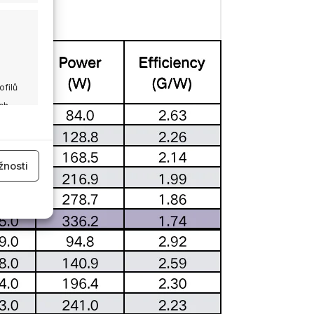
ofilů
ch
 aktivní
nosti
 aktivní