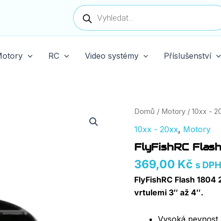
Products
search
otory
RC
Video systémy
Příslušenství
FlyFishRC
Domů
/
Motory
/
10xx - 2
Flash
10xx - 20xx
,
Motory
1804
2450KV
FlyFishRC Flas
Freestyle
Motor
369,00
Kč
s DP
množství
FlyFishRC Flash 1804
vrtulemi 3″ až 4″.
Vysoká pevnost hř