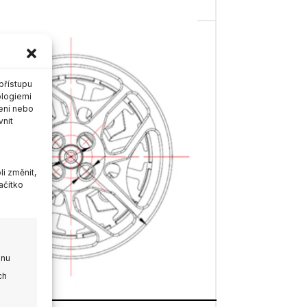
přístupu
ologiemi
ení nebo
vnit
i změnit,
ačítko
onu
ch