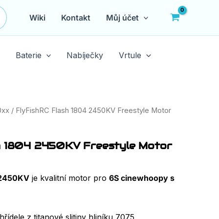
Wiki
Kontakt
Můj účet
Baterie
Nabíječky
Vrtule
0xx
/ FlyFishRC Flash 1804 2450KV Freestyle Motor
h 1804 2450KV Freestyle Motor
H
 2450KV
je kvalitní motor pro
6S cinewhoopy s
ídele z titanové slitiny hliníku 7075