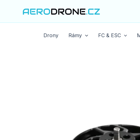
Přeskočit
na
obsah
Drony
Rámy
FC & ESC
M