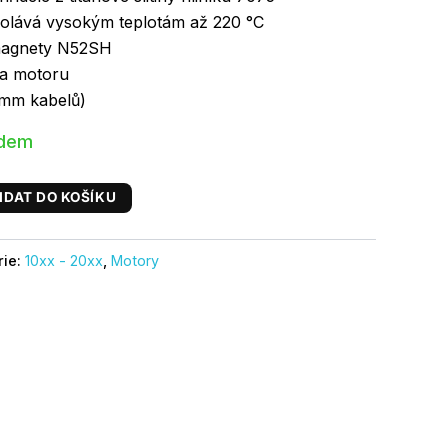
dolává vysokým teplotám až 220 °C
magnety N52SH
na motoru
0mm kabelů)
adem
IDAT DO KOŠÍKU
rie:
10xx - 20xx
,
Motory