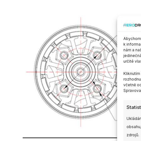
Abychom p
k informa
nám a naš
jedinečná
určité vla
Kliknutí
rozhodnut
včetně od
Spravovat
Statis
Ukládán
obsahu,
zdrojů.