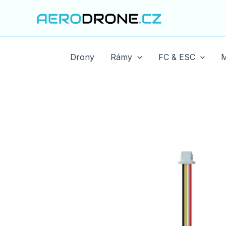
Přeskočit
na
obsah
Drony
Rámy
FC & ESC
M