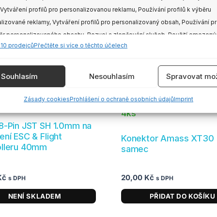
 Vytváření profilů pro personalizovanou reklamu, Používání profilů k výběru
lizované reklamy, Vytváření profilů pro personalizovaný obsah, Používání pr
ěr personalizovaného obsahu, Rozvoj a zlepšování služeb, Použití omezený
410 prodejců
Přečtěte si více o těchto účelech
 výběru obsahu.
e
Vždy
Souhlasím
Nesouhlasím
Spravovat mož
vání a kombinování údajů z jiných zdrojů údajů, Propojení různých
Skladem ví
Zásady cookies
Prohlášení o ochraně osobních údajů
Imprint
kladem
Dostupnost:
í, Identifikace zařízení na základě automaticky přenášených informací.
4ks
8-Pin JST SH 1.0mm na
ění bezpečnosti, předcházení a zjišťování podvodů a
ení ESC & Flight
Konektor Amass XT30
aňování chyb, Poskytování a zobrazování reklamy a
Vždy
olleru 40mm
samec
, Ukládání a sdělování voleb ochrany osobních údajů.
Kč
20,00
Kč
s DPH
s DPH
NENÍ SKLADEM
PŘIDAT DO KOŠÍKU