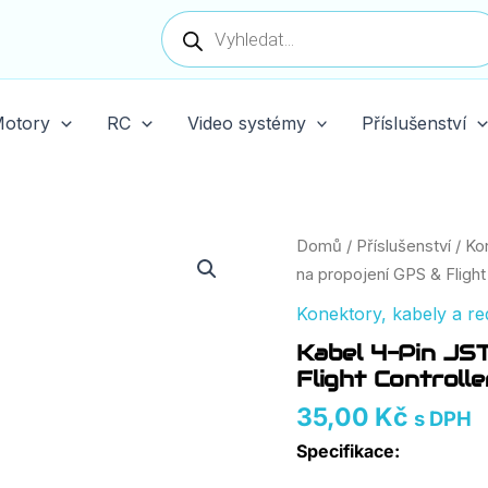
Products
search
otory
RC
Video systémy
Příslušenství
Kabel
Domů
/
Příslušenství
/
Ko
4-
na propojení GPS & Flight
Pin
JST
Konektory, kabely a r
SH
Kabel 4-Pin JS
1.0mm
na
Flight Controlle
propojení
35,00
Kč
s DPH
GPS
&
Specifikace:
Flight
Controlleru