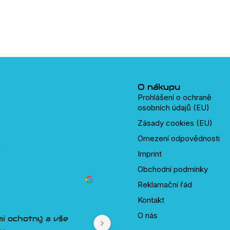
O nákupu
Prohlášení o ochraně
osobních údajů (EU)
Zásady cookies (EU)
Omezení odpovědnosti
Imprint
Obchodní podmínky
Reklamační řád
David Tesař
před 2 lety
Kontakt
O nás
mi ochotný a vše 
Lepší přístup k zákazníkovi 