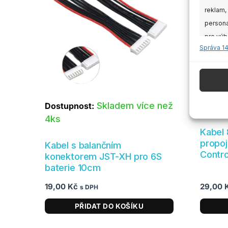
reklam,
persona
pro výb
Správa 1
údajů k
Funkc
Přiřazo
Skladem více než
Dostupnost:
Není s
zařízen
4ks
Kabel 
Zajišt
propoj
Kabel s balančním
odstr
Contr
konektorem JST-XH pro 6S
obsahu
baterie 10cm
19,00
Kč
29,00
s DPH
PŘIDAT DO KOŠÍKU