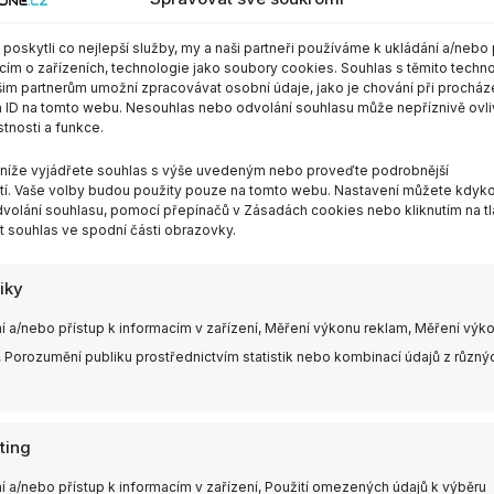
oskytli co nejlepší služby, my a naši partneři používáme k ukládání a/nebo 
cím o zařízeních, technologie jako soubory cookies. Souhlas s těmito techn
im partnerům umožní zpracovávat osobní údaje, jako je chování při procház
 ID na tomto webu. Nesouhlas nebo odvolání souhlasu může nepříznivě ovli
stnosti a funkce.
m níže vyjádřete souhlas s výše uvedeným nebo proveďte podrobnější
í. Vaše volby budou použity pouze na tomto webu. Nastavení můžete kdykol
volání souhlasu, pomocí přepínačů v Zásadách cookies nebo kliknutím na tl
 souhlas ve spodní části obrazovky.
tiky
í a/nebo přístup k informacím v zařízení, Měření výkonu reklam, Měření výk
 Porozumění publiku prostřednictvím statistik nebo kombinací údajů z různý
ting
í a/nebo přístup k informacím v zařízení, Použití omezených údajů k výběru