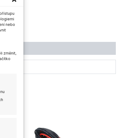
přístupu
ologiemi
ení nebo
vnit
i změnit,
ačítko
onu
ch