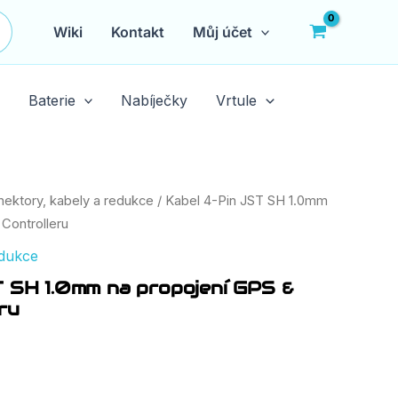
Wiki
Kontakt
Můj účet
Baterie
Nabíječky
Vrtule
nektory, kabely a redukce
/ Kabel 4-Pin JST SH 1.0mm
 Controlleru
edukce
T SH 1.0mm na propojení GPS &
ru