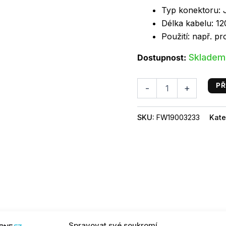
množství
Typ konektoru:
Délka kabelu: 1
Použití: např. p
Skladem
Dostupnost:
PŘ
-
+
SKU:
FW19003233
Kate
Spravovat své soukromí