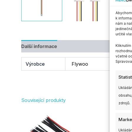
Abychom p
k informa
nám a naš
jedinečná
určité vla
Další informace
Kliknutí
rozhodnut
včetně od
Spravovat
Výrobce
Flywoo
Statis
Ukládán
obsahu,
Související produkty
zdrojů.
Marke
Ukládán