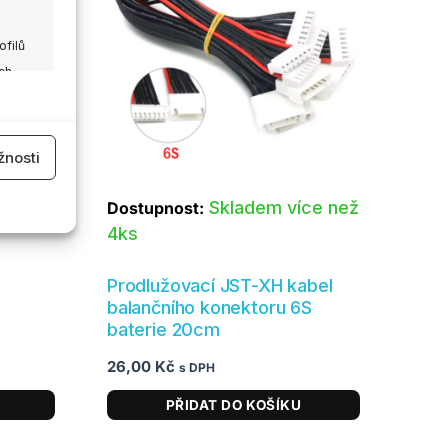
ofilů
ch
 aktivní
nosti
ce než
Skladem více než
Dostupnost:
4ks
Prodlužovací JST-XH kabel
 aktivní
balančního konektoru 6S
baterie 20cm
26,00
Kč
s DPH
PŘIDAT DO KOŠÍKU