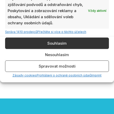
má
má
až
zjišťování podvodů a odstraňování chyb,
289,00
více
více
Poskytování a zobrazování reklamy a
Vždy aktivní
variant.
variant.
obsahu, Ukládání a sdělování voleb
Možnosti
Možnosti
ochrany osobních údajů.
lze
lze
Správa 1410 prodejců
Přečtěte si více o těchto účelech
vybrat
vybrat
na
na
Není skladem
Není skladem
Souhlasím
stránce
stránce
produktu
produktu
Walksnail Moonlight ND
Walksnail 14cm/20cm
Nesouhlasím
filtr 8/16/32
koaxiální kabel kamery
180,00
Kč
–
289,00
Kč
s
Spravovat možnosti
189,00
Kč
s DPH
DPH
Zásady cookies
Prohlášení o ochraně osobních údajů
Imprint
VÝBĚR MOŽNOSTÍ
VÝBĚR MOŽNOSTÍ