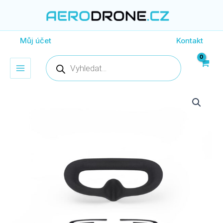
Přeskočit
na
obsah
Můj účet
Kontakt
Products
search
Polstrování
na
brýle
DJI
Goggles
2
od
GEPRC
množství