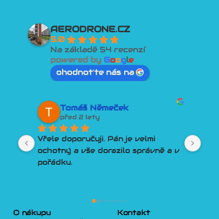
AERODRONE.CZ
5.0
Na základě 54 recenzí
powered by
G
o
o
g
l
e
ohodnoťte nás na
Tomáš Němeček
před 2 lety
Vřele doporučuji. Pán je velmi 
Lep
ochotný a vše dorazilo správně a v 
člo
pořádku.
Por
Tře
pln
lidí
dro
O nákupu
Kontakt