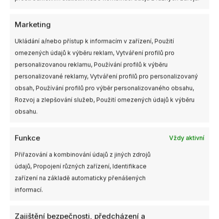
Marketing
Ukládání a/nebo přístup k informacím v zařízení, Použití
omezených údajů k výběru reklam, Vytváření profilů pro
personalizovanou reklamu, Používání profilů k výběru
personalizované reklamy, Vytváření profilů pro personalizovaný
obsah, Používání profilů pro výběr personalizovaného obsahu,
Není skladem
Není skladem
Rozvoj a zlepšování služeb, Použití omezených údajů k výběru
obsahu.
Walksnail Avatar HD
Walksnail Avatar HD Pro
Nano Kit V3 32GB
Kit 32GB (Dual Antennas
Version)
Funkce
Vždy aktivní
2700,00
Kč
4190,00
Kč
s DPH
s DPH
Přiřazování a kombinování údajů z jiných zdrojů
NENÍ SKLADEM
NENÍ SKLADEM
údajů, Propojení různých zařízení, Identifikace
zařízení na základě automaticky přenášených
informací.
Rozpětí
Tento
Tento
cen:
produkt
produkt
Zajištění bezpečnosti, předcházení a
180,00