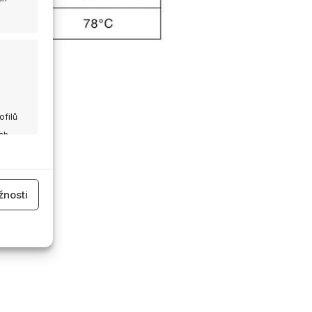
ofilů
ch
 aktivní
nosti
 aktivní