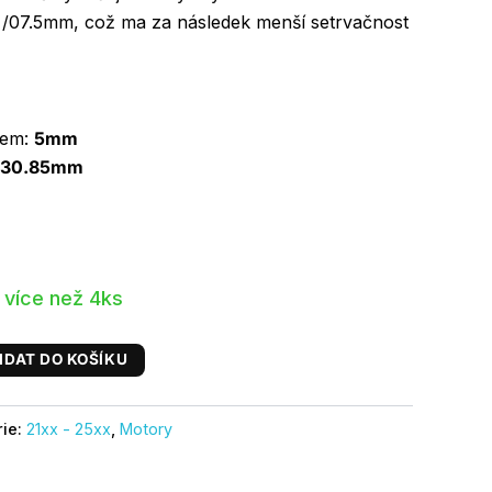
/07.5mm, což ma za následek menší setrvačnost
tem:
5mm
30.85mm
 více než 4ks
IDAT DO KOŠÍKU
rie:
21xx - 25xx
,
Motory