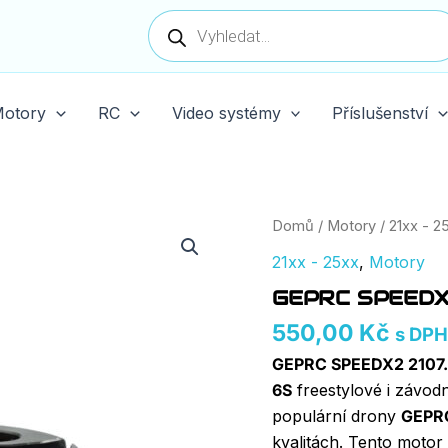
Products
search
otory
RC
Video systémy
Příslušenství
GEPRC
Domů
/
Motory
/
21xx - 2
SPEEDX2
21xx - 25xx
,
Motory
2107.5
1960KV
GEPRC SPEEDX2
Motor
množství
550,00
Kč
s DPH
GEPRC SPEEDX2 2107
6S
freestylové i závod
populární drony
GEPR
kvalitách. Tento motor