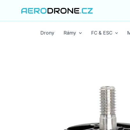
Přeskočit
na
obsah
Drony
Rámy
FC & ESC
M