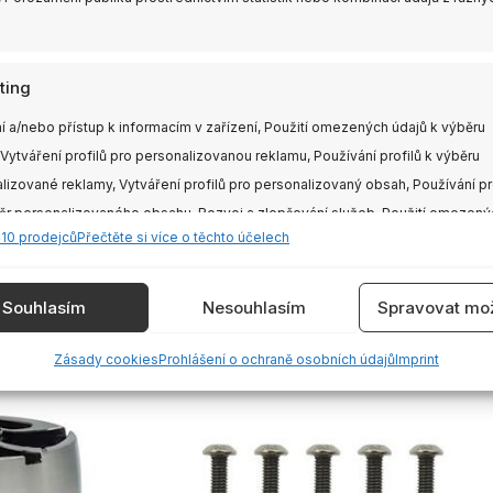
ting
í a/nebo přístup k informacím v zařízení, Použití omezených údajů k výběru
 Vytváření profilů pro personalizovanou reklamu, Používání profilů k výběru
lizované reklamy, Vytváření profilů pro personalizovaný obsah, Používání pr
ěr personalizovaného obsahu, Rozvoj a zlepšování služeb, Použití omezený
410 prodejců
Přečtěte si více o těchto účelech
 výběru obsahu.
e
Vždy
Souhlasím
Nesouhlasím
Spravovat mož
vání a kombinování údajů z jiných zdrojů údajů, Propojení různých
Zásady cookies
Prohlášení o ochraně osobních údajů
Imprint
í, Identifikace zařízení na základě automaticky přenášených informací.
ění bezpečnosti, předcházení a zjišťování podvodů a
aňování chyb, Poskytování a zobrazování reklamy a
Vždy
, Ukládání a sdělování voleb ochrany osobních údajů.