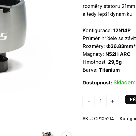
rozměry statoru 21mm 
a tedy lepší dynamiku.
Konfigurace:
12N14P
Průměr hřídele se závi
Rozměry:
Φ26.83mm*
Magnety:
N52H ARC
Hmotnost:
29,5g
Barva:
Titanium
Skladem
Dostupnost:
PŘ
-
+
SKU:
GP105214
Katego