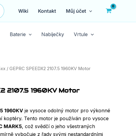
Wiki
Kontakt
Můj účet
Baterie
Nabíječky
Vrtule
5xx
/ GEPRC SPEEDX2 2107.5 1960KV Motor
 2107.5 1960KV Motor
.5 1960KV
je vysoce odolný motor pro výkonné
ní koptéry. Tento motor je používán pro vysoce
C MARK5
, což svědčí o jeho všestraných
 mírně vybočuje z řady svými nestandardními