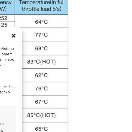
přístupu
ologiemi
ení nebo
vnit
i změnit,
ačítko
onu
ch