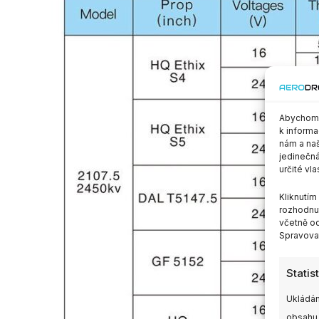
Abychom p
k informa
nám a naš
jedinečná
určité vla
Kliknutí
rozhodnut
včetně od
Spravovat
Statis
Ukládán
obsahu,