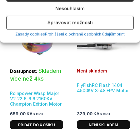
Související produkty
Nesouhlasím
Spravovat možnosti
Zásady cookies
Prohlášení o ochraně osobních údajů
Imprint
Skladem
Není skladem
Dostupnost:
více než 4ks
FlyFishRC Flash 1404
4500KV 3-4S FPV Motor
Rcinpower Wasp Major
V2 22.6-6.6 2160KV
Champion Edition Motor
659,00
Kč
329,00
Kč
s DPH
s DPH
PŘIDAT DO KOŠÍKU
NENÍ SKLADEM