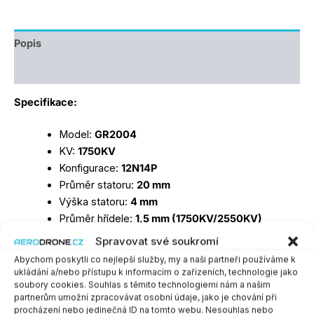
Popis
Další informace
Specifikace:
Model:
GR2004
KV:
1750KV
Konfigurace:
12N14P
Průměr statoru:
20 mm
Výška statoru:
4 mm
Průměr hřídele:
1,5 mm (1750KV/2550KV)
Rozměry:
15,3 × 13,8 mm
Spravovat své soukromí
Rotor:
N52H magnety
Abychom poskytli co nejlepší služby, my a naši partneři používáme k
Hmotnost:
16,8 g
ukládání a/nebo přístupu k informacím o zařízeních, technologie jako
soubory cookies. Souhlas s těmito technologiemi nám a našim
Určení:
Toothpick & Long Range FPV
partnerům umožní zpracovávat osobní údaje, jako je chování při
procházení nebo jedinečná ID na tomto webu. Nesouhlas nebo