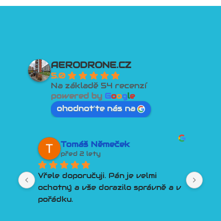
AERODRONE.CZ
5.0
Na základě 54 recenzí
powered by
G
o
o
g
l
e
ohodnoťte nás na
David Tesař
před 2 lety
 
Lepší přístup k zákazníkovi si 
ně a v 
člověk snad ani nemůže přát. 
Poradí, pomůže, vyjde vstříc. 
Třešničkou na dortu je Discord 