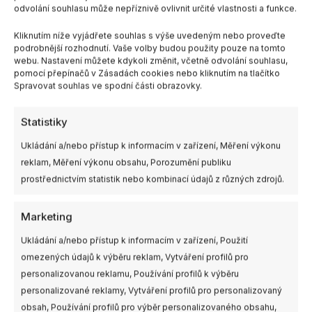
odvolání souhlasu může nepříznivě ovlivnit určité vlastnosti a funkce.
Balení obsahuje:
Kliknutím níže vyjádřete souhlas s výše uvedeným nebo proveďte
podrobnější rozhodnutí. Vaše volby budou použity pouze na tomto
1× motor
GEPRC GR2004
webu. Nastavení můžete kdykoli změnit, včetně odvolání souhlasu,
4× šroub M2×4 (button head)
pomocí přepínačů v Zásadách cookies nebo kliknutím na tlačítko
4× šroub M2×5 (button head)
Spravovat souhlas ve spodní části obrazovky.
4× šroub M2×6 (button head)
Statistiky
Ukládání a/nebo přístup k informacím v zařízení, Měření výkonu
reklam, Měření výkonu obsahu, Porozumění publiku
prostřednictvím statistik nebo kombinací údajů z různých zdrojů.
Marketing
Ukládání a/nebo přístup k informacím v zařízení, Použití
omezených údajů k výběru reklam, Vytváření profilů pro
personalizovanou reklamu, Používání profilů k výběru
personalizované reklamy, Vytváření profilů pro personalizovaný
obsah, Používání profilů pro výběr personalizovaného obsahu,