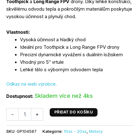
Toothpick
a
Long Range FPV
drony. Díky lehké konstrukci,
skvělému odvodu tepla a pokročilým materiálům poskytuje
vysokou účinnost a plynulý chod.
Vlastnosti:
Vysoká účinnost a hladký chod
Ideální pro Toothpick a Long Range FPV drony
Precizní dynamické vyvážení s duálním ložiskem
Vhodný pro 5″ vrtule
Lehké tělo s výborným odvodem tepla
Odkaz na web výrobce.
Skladem více než 4ks
Dostupnost:
PŘIDAT DO KOŠÍKU
-
+
SKU:
GP104587
Kategorie:
10xx - 20xx
,
Motory