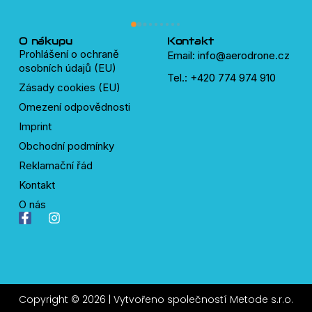
plný velmi chytrých a ochotných 
lidí, kteří pomůžou s čímkoliv okolo 
dronů.
O nákupu
Kontakt
Prohlášení o ochraně
Email: info@aerodrone.cz
osobních údajů (EU)
Tel.: +420 774 974 910
Zásady cookies (EU)
Omezení odpovědnosti
Imprint
Obchodní podmínky
Reklamační řád
Kontakt
O nás
F
I
a
n
c
s
e
t
b
a
o
g
o
r
Copyright © 2026 | Vytvořeno společností
Metode s.r.o.
k
a