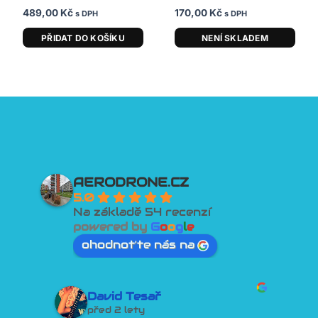
489,00
Kč
170,00
Kč
s DPH
s DPH
PŘIDAT DO KOŠÍKU
NENÍ SKLADEM
AERODRONE.CZ
5.0
Na základě 54 recenzí
powered by
G
o
o
g
l
e
ohodnoťte nás na
David Tesař
před 2 lety