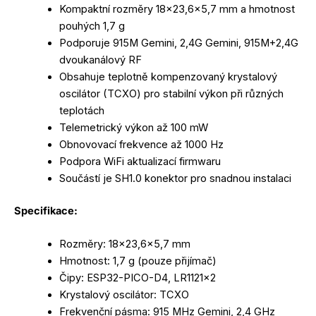
Kompaktní rozměry 18×23,6×5,7 mm a hmotnost
pouhých 1,7 g
Podporuje 915M Gemini, 2,4G Gemini, 915M+2,4G
dvoukanálový RF
Obsahuje teplotně kompenzovaný krystalový
oscilátor (TCXO) pro stabilní výkon při různých
teplotách
Telemetrický výkon až 100 mW
Obnovovací frekvence až 1000 Hz
Podpora WiFi aktualizací firmwaru
Součástí je SH1.0 konektor pro snadnou instalaci
Specifikace:
Rozměry: 18×23,6×5,7 mm
Hmotnost: 1,7 g (pouze přijímač)
Čipy: ESP32-PICO-D4, LR1121x2
Krystalový oscilátor: TCXO
Frekvenční pásma: 915 MHz Gemini, 2,4 GHz