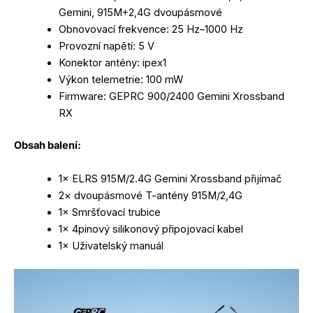
Gemini, 915M+2,4G dvoupásmové
Obnovovací frekvence: 25 Hz–1000 Hz
Provozní napětí: 5 V
Konektor antény: ipex1
Výkon telemetrie: 100 mW
Firmware: GEPRC 900/2400 Gemini Xrossband
RX
Obsah balení:
1× ELRS 915M/2.4G Gemini Xrossband přijímač
2× dvoupásmové T-antény 915M/2,4G
1× Smršťovací trubice
1× 4pinový silikonový připojovací kabel
1× Uživatelský manuál