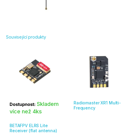
Související produkty
Tento
produkt
má
více
variant.
Možnosti
lze
vybrat
Radiomaster XR1 Multi-
na
Skladem
Dostupnost:
Frequency
stránce
více než 4ks
produktu
BETAFPV ELRS Lite
Receiver (flat antenna)