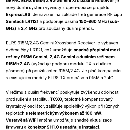
GEPRC ELRS 915M/2.4G Gemini Xrossband Receiver
je
nový duální systém vyvinutý z open-source projektu
ExpressLRS
. Je navržen na základě třetí generace RF čipu
Semtech LR1121
a podporuje pásma
150–960 MHz (sub-
GHz)
a
2,4 GHz
pro současný duální přenos.
ELRS 915M/2.4G Gemini Xrossband Receiver je vybaven
dvěma čipy LR1121, což umožňuje
snadné přepínání mezi
režimy 915M Gemini
,
2,4G Gemini
a duálním režimem
915M+2,4G
(vyžaduje podporu modulu TX s duálním
pásmem) při použití antén 915M/2.4G. Je plně kompatibilní
s existujícími moduly ELRS TX pro pásma 915M a 2,4G.
V režimu s duální frekvencí poskytuje zvýšenou odolnost
proti rušení a stabilitu.
TCXO
, teplotně kompenzovaný
krystalový oscilátor, zajišťuje spolehlivý výkon při různých
teplotách
s telemetrickým výkonem až 100 mW
.
Vestavěná WiFi
anténa umožňuje snadné aktualizace
firmwaru a
konektor SH1.0 usnadňuje instalaci
.