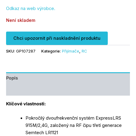
Odkaz na web výrobce.
Není skladem
Chci upozornit při naskladnění produktu
SKU:
GP107287
Kategorie:
Přijímače
,
RC
Popis
Další informace
Klíčové vlastnosti:
Pokročilý dvoufrekvenční systém ExpressLRS
915M/2,4G, založený na RF čipu třetí generace
Semtech LR1121