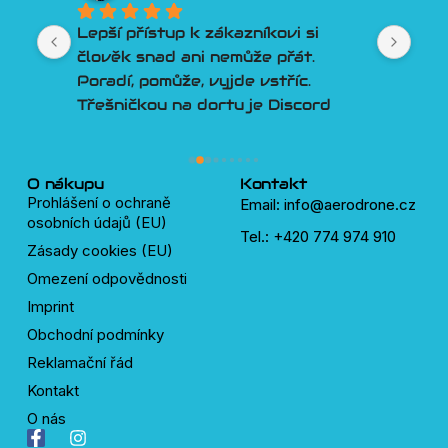
Lepší přístup k zákazníkovi si 
a v 
člověk snad ani nemůže přát. 
Poradí, pomůže, vyjde vstříc. 
Třešničkou na dortu je Discord 
plný velmi chytrých a ochotných 
lidí, kteří pomůžou s čímkoliv okolo 
dronů.
O nákupu
Kontakt
Prohlášení o ochraně
Email: info@aerodrone.cz
osobních údajů (EU)
Tel.: +420 774 974 910
Zásady cookies (EU)
Omezení odpovědnosti
Imprint
Obchodní podmínky
Reklamační řád
Kontakt
O nás
F
I