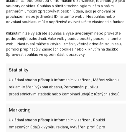
ukládání a/nebo přístupu k informacím o zařízeních, technologie jako
soubory cookies. Souhlas s těmito technologiemi nám a našim
partnerům umožní zpracovávat osobní údaje, jako je chování při
procházení nebo jedinečná ID na tomto webu. Nesouhlas nebo
odvolání souhlasu může nepříznivě ovlivnit určité vlastnosti a funkce.
Kliknutím níže vyjádřete souhlas s výše uvedeným nebo proveďte
podrobnější rozhodnutí. Vaše volby budou použity pouze na tomto
webu. Nastavení můžete kdykoli změnit, včetně odvolání souhlasu,
pomocí přepínačů v Zásadách cookies nebo kliknutím na tlačítko
Spravovat souhlas ve spodní části obrazovky.
Statistiky
Ukládání a/nebo přístup k informacím v zařízení, Měření výkonu
reklam, Měření výkonu obsahu, Porozumění publiku
prostřednictvím statistik nebo kombinací údajů z různých zdrojů.
Marketing
Ukládání a/nebo přístup k informacím v zařízení, Použití
omezených údajů k výběru reklam, Vytváření profilů pro