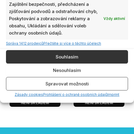
Zajištění bezpečnosti, předcházení a
zjišťování podvodů a odstraňování chyb,
Poskytování a zobrazování reklamy a
Vždy aktivní
obsahu, Ukládání a sdělování voleb
ochrany osobních údajů.
Správa 1412 prodejců
Přečtěte si více o těchto účelech
Souhlasím
Není skladem
Není skladem
Nesouhlasím
GAONENG GNB 6S 22.2V
Baterie Defnoco Liion
4000mAh 10C XT60 Li-
15000mAh 6S3P XT60 –
ion Battery
Samsung INR21700-50S
Spravovat možnosti
900,00
Kč
3000,00
Kč
s DPH
s DPH
Zásady cookies
Prohlášení o ochraně osobních údajů
Imprint
NENÍ SKLADEM
NENÍ SKLADEM