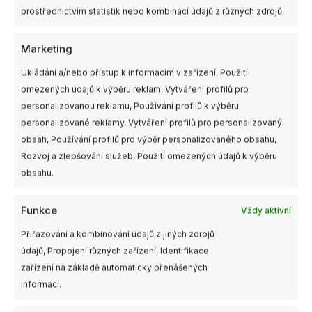
prostřednictvím statistik nebo kombinací údajů z různých zdrojů.
Marketing
Ukládání a/nebo přístup k informacím v zařízení, Použití
omezených údajů k výběru reklam, Vytváření profilů pro
personalizovanou reklamu, Používání profilů k výběru
personalizované reklamy, Vytváření profilů pro personalizovaný
Skladem
Není skladem
Dostupnost:
obsah, Používání profilů pro výběr personalizovaného obsahu,
více než 4ks
Rozvoj a zlepšování služeb, Použití omezených údajů k výběru
Li-Ion EVE INR18650-35V
obsahu.
3500mAh 3,6V
Battery strap s logem
SpeedyBee 20x220mm
Funkce
Vždy aktivní
1ks
98,00
Kč
49,00
Kč
Přiřazování a kombinování údajů z jiných zdrojů
s DPH
s DPH
údajů, Propojení různých zařízení, Identifikace
NENÍ SKLADEM
PŘIDAT DO KOŠÍKU
zařízení na základě automaticky přenášených
informací.