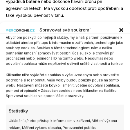
vypadnutí baterie nebo dokonce havárii dronu při
agresivních letech. Má vysokou odolnost proti opotřebení a
také vysokou pevnost v tahu.
Spravovat své soukromí
Tyto battery strapy nabízíme v různých velikostech:
15mm
x 150mm
/
15mm x 200mm
/
20mm x 220mm
/
20mm x
Abychom poskytli co nejlepší služby, my a naši partneři používáme k
ukládání a/nebo přístupu k informacím o zařízeních, technologie jako
250mm
/
20mm x 300mm
soubory cookies. Souhlas s těmito technologiemi nám a našim
partnerům umožní zpracovávat osobní údaje, jako je chování při
Velikost
procházení nebo jedinečná ID na tomto webu. Nesouhlas nebo
odvolání souhlasu může nepříznivě ovlivnit určité vlastnosti a funkce.
Kliknutím níže vyjádřete souhlas s výše uvedeným nebo proveďte
podrobnější rozhodnutí. Vaše volby budou použity pouze na tomto
webu. Nastavení můžete kdykoli změnit, včetně odvolání souhlasu,
PŘIDAT DO KOŠÍKU
pomocí přepínačů v Zásadách cookies nebo kliknutím na tlačítko
-
+
Spravovat souhlas ve spodní části obrazovky.
SKU:
-
Kategorie:
Baterie
,
Strapy
Statistiky
Ukládání a/nebo přístup k informacím v zařízení, Měření výkonu
Související produkty
reklam, Měření výkonu obsahu, Porozumění publiku