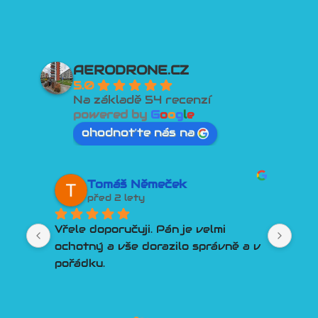
AERODRONE.CZ
5.0
Na základě 54 recenzí
powered by
G
o
o
g
l
e
ohodnoťte nás na
Tomáš Němeček
před 2 lety
Vřele doporučuji. Pán je velmi 
Lep
ochotný a vše dorazilo správně a v 
člo
pořádku.
Por
Tře
pln
lidí