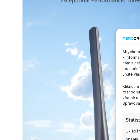
Abychom p
k informa
nám a naš
jedinečná
určité vla
Kliknutí
rozhodnut
včetně od
Spravovat
Statis
Ukládán
obsahu,