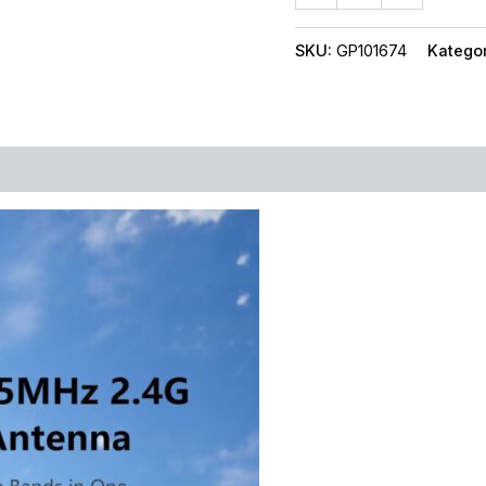
SKU:
GP101674
Katego