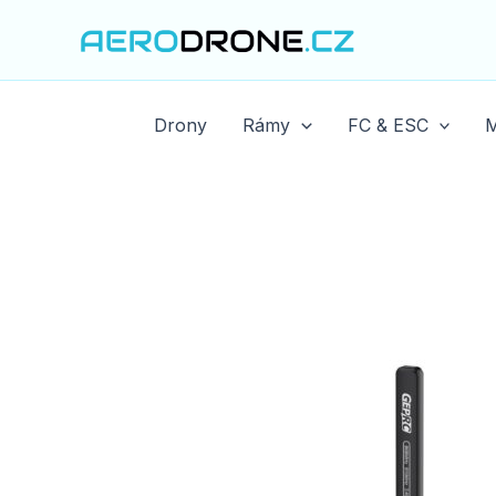
Přeskočit
na
obsah
Drony
Rámy
FC & ESC
M