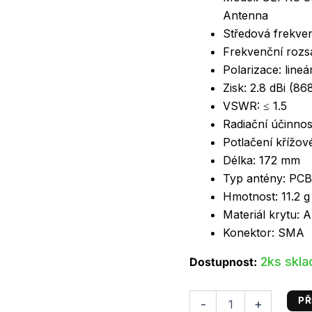
Antenna
Středová frekve
Frekvenční rozsa
Polarizace: lineá
Zisk: 2.8 dBi (8
VSWR: ≤ 1.5
Radiační účinnos
Potlačení křížov
Délka: 172 mm
Typ antény: PCB
Hmotnost: 11.2 g
Materiál krytu: 
Konektor: SMA
2ks skl
Dostupnost:
PŘ
-
+