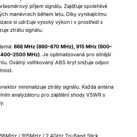
všesměrový příjem signálu. Zajišťuje spolehlivé
ckých manévrech během letu. Díky vynikajícímu
izace si udržuje vysoký výkon i v prostředí s
uje ztrátu signálu.
pásma:
868 MHz (860–870 MHz), 915 MHz (900–
(2400–2500 MHz)
. Je optimalizovaná pro silnější
úhlu. Oválný vstřikovaný ABS kryt snižuje odpor
lnost.
nektor minimalizuje ztráty signálu. Každá anténa
álním analyzátoru pro zajištění shody VSWR s
y.
68MHz / 915MHz / 2.4GHz Tri-Band Stick