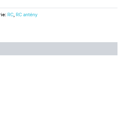
rie:
RC
,
RC antény