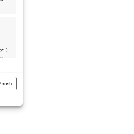
ofilů
ch
 aktivní
nosti
 aktivní