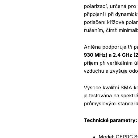
polarizací, určená pro 
připojení i při dynami
potlačení křížové polar
rušením, čímž minimaliz
Anténa podporuje tři 
930 MHz) a 2.4 GHz 
příjem při vertikálním 
vzduchu a zvyšuje odo
Vysoce kvalitní SMA ko
je testována na spektr
průmyslovými standard
Technické parametry:
Model: GEPRC 8