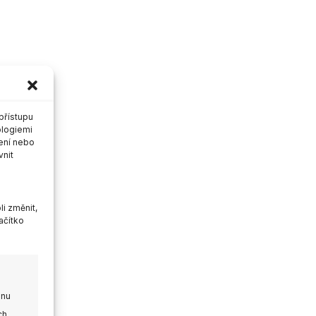
přístupu
ologiemi
ení nebo
vnit
i změnit,
ačítko
onu
ch