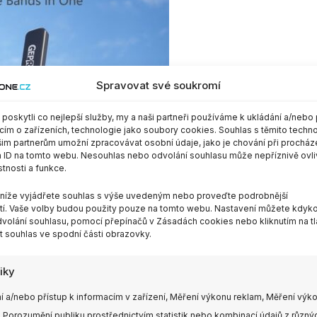
Spravovat své soukromí
oskytli co nejlepší služby, my a naši partneři používáme k ukládání a/nebo 
cím o zařízeních, technologie jako soubory cookies. Souhlas s těmito techn
im partnerům umožní zpracovávat osobní údaje, jako je chování při procház
 ID na tomto webu. Nesouhlas nebo odvolání souhlasu může nepříznivě ovli
stnosti a funkce.
m níže vyjádřete souhlas s výše uvedeným nebo proveďte podrobnější
í. Vaše volby budou použity pouze na tomto webu. Nastavení můžete kdykol
volání souhlasu, pomocí přepínačů v Zásadách cookies nebo kliknutím na tl
 souhlas ve spodní části obrazovky.
tiky
í a/nebo přístup k informacím v zařízení, Měření výkonu reklam, Měření výk
 Porozumění publiku prostřednictvím statistik nebo kombinací údajů z různý