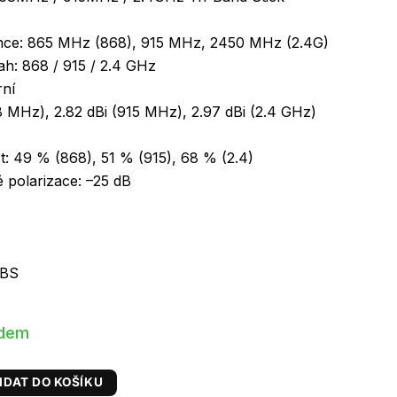
nce: 865 MHz (868), 915 MHz, 2450 MHz (2.4G)
h: 868 / 915 / 2.4 GHz
rní
68 MHz), 2.82 dBi (915 MHz), 2.97 dBi (2.4 GHz)
t: 49 % (868), 51 % (915), 68 % (2.4)
é polarizace: –25 dB
ABS
adem
IDAT DO KOŠÍKU