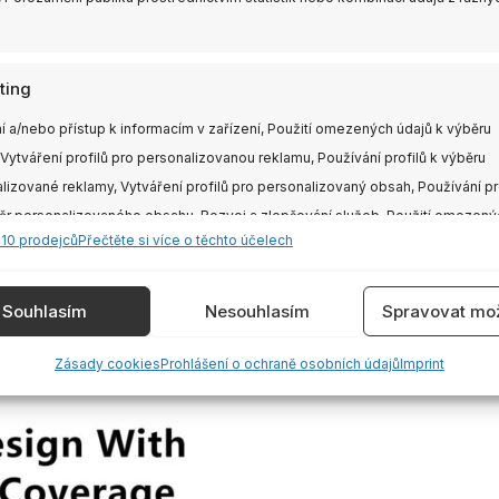
ting
í a/nebo přístup k informacím v zařízení, Použití omezených údajů k výběru
 Vytváření profilů pro personalizovanou reklamu, Používání profilů k výběru
lizované reklamy, Vytváření profilů pro personalizovaný obsah, Používání pr
ěr personalizovaného obsahu, Rozvoj a zlepšování služeb, Použití omezený
410 prodejců
Přečtěte si více o těchto účelech
 výběru obsahu.
e
Vždy
Souhlasím
Nesouhlasím
Spravovat mož
vání a kombinování údajů z jiných zdrojů údajů, Propojení různých
Zásady cookies
Prohlášení o ochraně osobních údajů
Imprint
í, Identifikace zařízení na základě automaticky přenášených informací.
ění bezpečnosti, předcházení a zjišťování podvodů a
aňování chyb, Poskytování a zobrazování reklamy a
Vždy
, Ukládání a sdělování voleb ochrany osobních údajů.