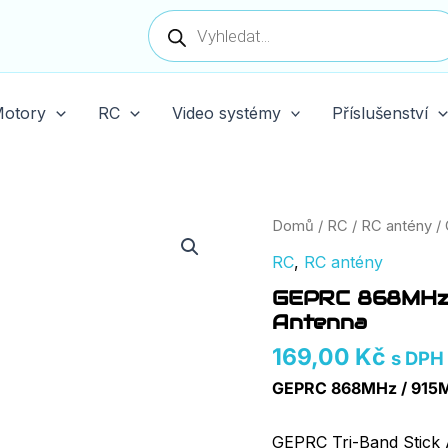
Products
search
otory
RC
Video systémy
Příslušenství
GEPRC
Domů
/
RC
/
RC antény
/ 
868MHz/915MHz
RC
,
RC antény
2.4G
Tri-
GEPRC 868MHz/
Band
Antenna
Stick
Antenna
169,00
Kč
s DPH
množství
GEPRC 868MHz / 915MH
GEPRC Tri-Band Stick A