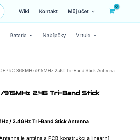
Wiki
Kontakt
Můj účet
Baterie
Nabíječky
Vrtule
GEPRC 868MHz/915MHz 2.4G Tri-Band Stick Antenna
915MHz 2.4G Tri-Band Stick
z / 2.4GHz Tri-Band Stick Antenna
ntenna je anténa s PCB konstrukcí a lineární