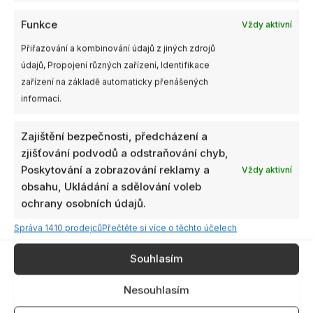
lze
Funkce
Vždy aktivní
vybrat
Gemfan 4″ 4023
na
1ks
Přiřazování a kombinování údajů z jiných zdrojů
Dostupnost:
Hurricane
stránce
skladem
údajů, Propojení různých zařízení, Identifikace
produktu
zařízení na základě automaticky přenášených
Gemfan 8″ 8040
informací.
Cinelifter PC Reinforced
3 Blade 1xCW + 1xCCW
39,00
Kč
–
69,00
Kč
s
Zajištění bezpečnosti, předcházení a
129,00
Kč
s DPH
DPH
zjišťování podvodů a odstraňování chyb,
Poskytování a zobrazování reklamy a
PŘIDAT DO KOŠÍKU
VÝBĚR MOŽNOSTÍ
Vždy aktivní
obsahu, Ukládání a sdělování voleb
ochrany osobních údajů.
Tento
Správa 1410 prodejců
Přečtěte si více o těchto účelech
produkt
má
Souhlasím
více
Nesouhlasím
variant.
Možnosti