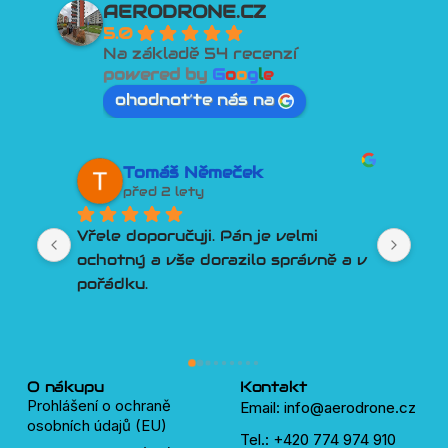
AERODRONE.CZ
5.0
Na základě 54 recenzí
powered by
G
o
o
g
l
e
ohodnoťte nás na
Tomáš Němeček
před 2 lety
Vřele doporučuji. Pán je velmi 
Lep
ochotný a vše dorazilo správně a v 
člo
pořádku.
Por
Tře
pln
lidí
dro
O nákupu
Kontakt
Prohlášení o ochraně
Email: info@aerodrone.cz
osobních údajů (EU)
Tel.: +420 774 974 910