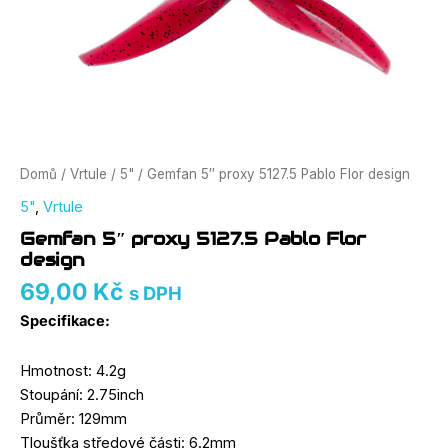
Domů
/
Vrtule
/
5"
/ Gemfan 5″ proxy 5127.5 Pablo Flor design
5"
,
Vrtule
Gemfan 5″ proxy 5127.5 Pablo Flor
design
69,00
Kč
s DPH
Specifikace:
Hmotnost: 4.2g
Stoupání: 2.75inch
Průměr: 129mm
Tloušťka středové části: 6.2mm