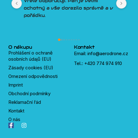
Vřele doporučuji. Pán je velmi 
Lep
ochotný a vše dorazilo správně a v 
člo
pořádku.
Por
Tře
pln
lidí
dro
O nákupu
Kontakt
Prohlášení o ochraně
Email: info@aerodrone.cz
osobních údajů (EU)
Tel.: +420 774 974 910
Zásady cookies (EU)
Omezení odpovědnosti
Imprint
Obchodní podmínky
Reklamační řád
Kontakt
O nás
F
I
a
n
c
s