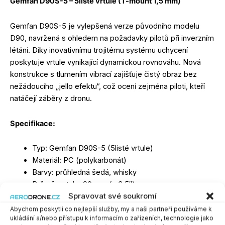
Gemfan D90S-5 – 5listé vrtule (T-mount 1,5 mm)
Gemfan D90S-5 je vylepšená verze původního modelu
D90, navržená s ohledem na požadavky pilotů při inverzním
létání. Díky inovativnímu trojitému systému uchycení
poskytuje vrtule vynikající dynamickou rovnováhu. Nová
konstrukce s tlumením vibrací zajišťuje čistý obraz bez
nežádoucího „jello efektu“, což ocení zejména piloti, kteří
natáčejí záběry z dronu.
Specifikace:
Typ: Gemfan D90S-5 (5listé vrtule)
Materiál: PC (polykarbonát)
Barvy: průhledná šedá, whisky
Průměr vrtule: 90 mm (≈ 3,5″)
Spravovat své soukromí
Stoupání: 3,3″
Maximální šířka listu: 16 mm
Abychom poskytli co nejlepší služby, my a naši partneři používáme k
ukládání a/nebo přístupu k informacím o zařízeních, technologie jako
Tloušťka středu: 5,5 mm