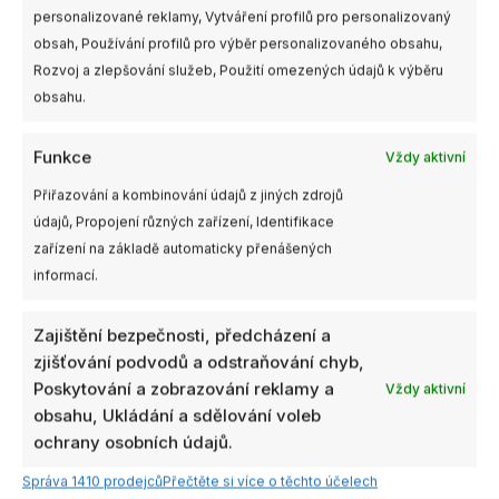
personalizované reklamy, Vytváření profilů pro personalizovaný
obsah, Používání profilů pro výběr personalizovaného obsahu,
Barva
Clear Gray, Whisky
Rozvoj a zlepšování služeb, Použití omezených údajů k výběru
obsahu.
Velikost
3,5"
Výrobce
Gemfan
Funkce
Vždy aktivní
Přiřazování a kombinování údajů z jiných zdrojů
údajů, Propojení různých zařízení, Identifikace
zařízení na základě automaticky přenášených
Související produkty
informací.
Tento
Tento
produkt
produkt
Zajištění bezpečnosti, předcházení a
má
má
zjišťování podvodů a odstraňování chyb,
více
více
Poskytování a zobrazování reklamy a
Vždy aktivní
variant.
variant.
obsahu, Ukládání a sdělování voleb
Možnosti
Možnosti
ochrany osobních údajů.
lze
lze
Správa 1410 prodejců
Přečtěte si více o těchto účelech
vybrat
vybrat