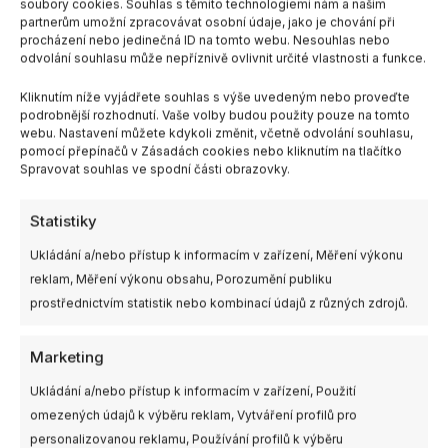
soubory cookies. Souhlas s těmito technologiemi nám a našim
Uchycení: T-mount 1,5 mm
partnerům umožní zpracovávat osobní údaje, jako je chování při
Hmotnost: 3,6 g
procházení nebo jedinečná ID na tomto webu. Nesouhlas nebo
odvolání souhlasu může nepříznivě ovlivnit určité vlastnosti a funkce.
Obsah balení:
Kliknutím níže vyjádřete souhlas s výše uvedeným nebo proveďte
podrobnější rozhodnutí. Vaše volby budou použity pouze na tomto
2xCW + 2xCCW vrtule
webu. Nastavení můžete kdykoli změnit, včetně odvolání souhlasu,
pomocí přepínačů v Zásadách cookies nebo kliknutím na tlačítko
Spravovat souhlas ve spodní části obrazovky.
Barva
Statistiky
Ukládání a/nebo přístup k informacím v zařízení, Měření výkonu
reklam, Měření výkonu obsahu, Porozumění publiku
PŘIDAT DO KOŠÍKU
-
+
prostřednictvím statistik nebo kombinací údajů z různých zdrojů.
Marketing
SKU:
-
Kategorie:
3"
,
Vrtule
Ukládání a/nebo přístup k informacím v zařízení, Použití
omezených údajů k výběru reklam, Vytváření profilů pro
personalizovanou reklamu, Používání profilů k výběru
Další informace