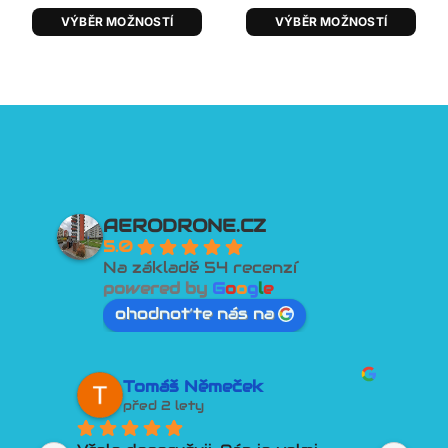
VÝBĚR MOŽNOSTÍ
VÝBĚR MOŽNOSTÍ
AERODRONE.CZ
5.0
Na základě 54 recenzí
powered by
G
o
o
g
l
e
ohodnoťte nás na
Tomáš Němeček
před 2 lety