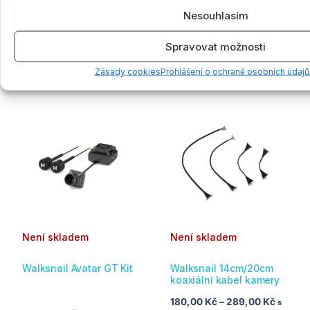
Programmer
200,00
Kč
–
229,00
Kč
s
Nesouhlasím
300,00
Kč
s DPH
DPH
Spravovat možnosti
PŘIDAT DO KOŠÍKU
VÝBĚR MOŽNOSTÍ
Zásady cookies
Prohlášení o ochraně osobních údajů
Rozpětí
Tento
cen:
produkt
180,00
má
až
289,00
více
variant.
Možnosti
lze
vybrat
na
Není skladem
Není skladem
stránce
produktu
Walksnail Avatar GT Kit
Walksnail 14cm/20cm
koaxiální kabel kamery
180,00
Kč
–
289,00
Kč
s