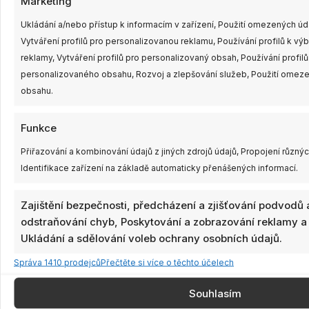
Marketing
Ukládání a/nebo přístup k informacím v zařízení, Použití omezených úd
Vytváření profilů pro personalizovanou reklamu, Používání profilů k v
reklamy, Vytváření profilů pro personalizovaný obsah, Používání profilů
personalizovaného obsahu, Rozvoj a zlepšování služeb, Použití omeze
obsahu.
Související produkty
Rozpět
Tento
cen:
Funkce
produkt
200,00
má
až
Přiřazování a kombinování údajů z jiných zdrojů údajů, Propojení různýc
229,00
více
Identifikace zařízení na základě automaticky přenášených informací.
variant.
Možnosti
Zajištění bezpečnosti, předcházení a zjišťování podvodů 
lze
odstraňování chyb, Poskytování a zobrazování reklamy a
vybrat
Ukládání a sdělování voleb ochrany osobních údajů.
Walksnail Foam For
na
3ks
Dostupnost:
Avatar HD Goggles X
Správa 1410 prodejců
Přečtěte si více o těchto účelech
stránce
skladem
produktu
Souhlasím
HDZero VTX