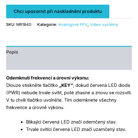
Chci upozornit při naskladnění produktu
SKU:
MR1840
Kategorie:
Analogové FPV
,
Video systémy
Popis
Další informace
Odemknutí frekvencí a úrovní výkonu:
Dlouze stiskněte tlačítko
„KEY“
, dokud červená LED dioda
(PWR) nebude trvale svítit, poté zhasne a znovu se rozsvítí.
V tu chvíli tlačítko uvolněte. Tím odemknete všechny
frekvence a úrovně výkonu.
Blikající červená LED značí odemčený stav.
Trvale svítící červená LED značí uzamčený stav.