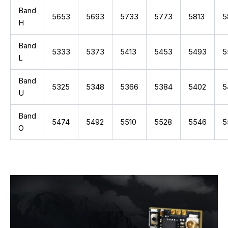
Band
5653
5693
5733
5773
5813
5
H
Band
5333
5373
5413
5453
5493
5
L
Band
5325
5348
5366
5384
5402
5
U
Band
5474
5492
5510
5528
5546
5
O