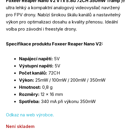
Foxeer Reaper Nano V2 VTx 5.8G 72CH 350mW Tramp
je
ultra lehký a kompaktní analogový videovysílač navržený
pro FPV drony. Nabízí širokou škálu kanálů a nastavitelný
výkon pro optimalizaci dosahu a kvality přenosu. Ideální
volba pro závodní i freestyle drony.
Specifikace produktu Foxeer Reaper Nano V2:
Napájecí napětí:
5V
Výstupní napětí:
5V
Počet kanálů:
72CH
Výkon:
25mW / 100mW / 200mW / 350mW
Hmotnost:
0,8 g
Rozměry:
12 × 16 mm
Spotřeba:
340 mA při výkonu 350mW
Odkaz na web výrobce.
Není skladem