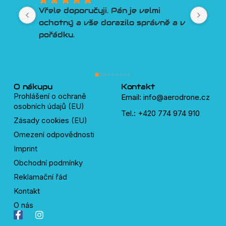
Lepší přístup k zákazníkovi si 
a v 
člověk snad ani nemůže přát. 
Poradí, pomůže, vyjde vstříc. 
Třešničkou na dortu je Discord 
plný velmi chytrých a ochotných 
lidí, kteří pomůžou s čímkoliv okolo 
dronů.
O nákupu
Kontakt
Prohlášení o ochraně
Email: info@aerodrone.cz
osobních údajů (EU)
Tel.: +420 774 974 910
Zásady cookies (EU)
Omezení odpovědnosti
Imprint
Obchodní podmínky
Reklamační řád
Kontakt
O nás
F
I
a
n