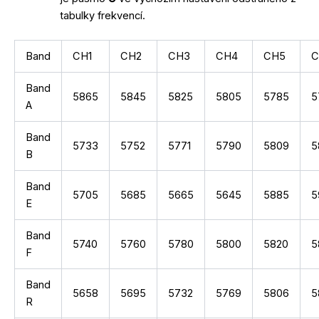
tabulky frekvencí.
Band
CH1
CH2
CH3
CH4
CH5
C
Band
5865
5845
5825
5805
5785
5
A
Band
5733
5752
5771
5790
5809
5
B
Band
5705
5685
5665
5645
5885
5
E
Band
5740
5760
5780
5800
5820
5
F
Band
5658
5695
5732
5769
5806
5
R