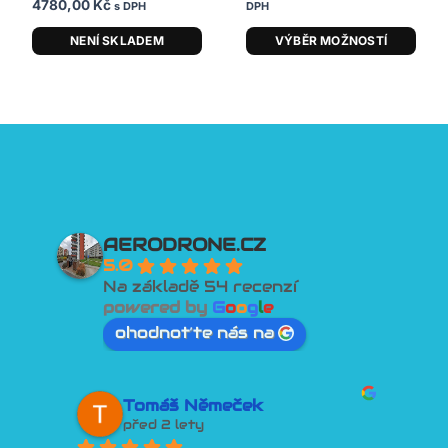
4780,00
Kč
s DPH
DPH
NENÍ SKLADEM
VÝBĚR MOŽNOSTÍ
AERODRONE.CZ
5.0
Na základě 54 recenzí
powered by
G
o
o
g
l
e
ohodnoťte nás na
David Tesař
před 2 lety