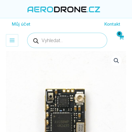
Přeskočit
na
obsah
Můj účet
Kontakt
Products
search