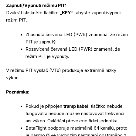
Zapnutí/Vypnutí režimu PIT:
Dvakrát stiskněte tlačítko
„KEY“
, abyste zapnuli/vypnuli
režim PIT.
Zhasnutá červená LED (PWR) znamená, že režim
PIT je zapnutý.
Rozsvícená červená LED (PWR) znamená, že
režim PIT je vypnutý.
V režimu PIT vysílač (VTx) produkuje extrémně nízký
výkon.
Poznámka:
Pokud je připojen
tramp kabel
, tlačítko nebude
fungovat a nebude možné nastavovat frekvenci
ani výkon. Ovládání převezme řídicí jednotka.
BetaFlight podporuje maximálně 64 kanálů, proto
je pásmo
O
ve výchozím nastavení odstraněno z