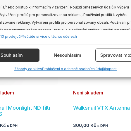
í a/nebo přístup k informacím v zařízení, Použití omezených údajů k výběru
 Vytváření profilů pro personalizovanou reklamu, Používání profilů k výběru
t
lizované reklamy, Vytváření profilů pro personalizovaný obsah, Používání pr
ěr personalizovaného obsahu, Rozvoj a zlepšování služeb, Použití omezený
410 prodejců
Přečtěte si více o těchto účelech
 výběru obsahu.
ti
e
Vždy
Souhlasím
Nesouhlasím
Spravovat mož
vání a kombinování údajů z jiných zdrojů údajů, Propojení různých
Zásady cookies
Prohlášení o ochraně osobních údajů
Imprint
í, Identifikace zařízení na základě automaticky přenášených informací.
e
tu
ění bezpečnosti, předcházení a zjišťování podvodů a
kladem
Není skladem
aňování chyb, Poskytování a zobrazování reklamy a
Vždy
, Ukládání a sdělování voleb ochrany osobních údajů.
ail Moonlight ND filtr
Walksnail VTX Antenna 
2
Kč
300,00
Kč
s DPH
s DPH