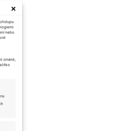
přístupu
ologiemi
ení nebo
vnit
i změnit,
ačítko
onu
ch