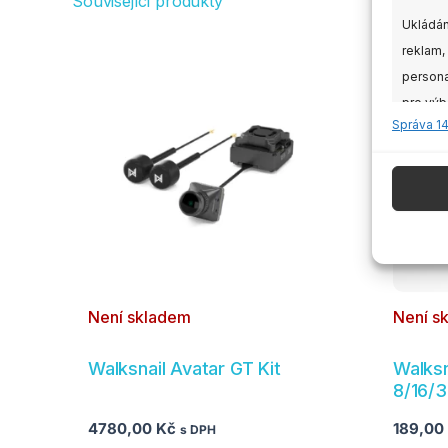
Související produkty
Ukládán
Tento
reklam,
produk
persona
má
pro výb
více
Správa 1
údajů k
variant.
Možnos
Funkc
lze
vybrat
Přiřazo
na
zařízen
stránc
produk
Zajišt
Není skladem
Není s
odstr
obsahu
Walksnail Avatar GT Kit
Walksn
8/16/3
4780,00
Kč
189,00
s DPH