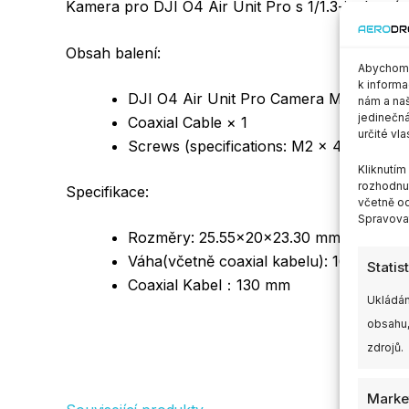
Kamera pro DJI O4 Air Unit Pro s 1/1.3-inch sn
Obsah balení:
Abychom p
k informa
DJI O4 Air Unit Pro Camera Module × 1
nám a naš
jedinečná
Coaxial Cable × 1
určité vla
Screws (specifications: M2 × 4) × 4
Kliknutí
rozhodnut
Specifikace:
včetně od
Spravovat
Rozměry: 25.55×20×23.30 mm (L×W×H
Váha(včetně coaxial kabelu): 16.4 g
Statis
Coaxial Kabel：130 mm
Ukládán
obsahu,
zdrojů.
Marke