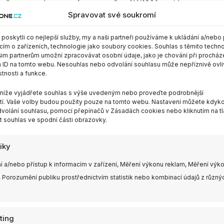
ímačem a podporou záznamu až v 4K/120fps video.
Spravovat své soukromí
oskytli co nejlepší služby, my a naši partneři používáme k ukládání a/nebo 
cím o zařízeních, technologie jako soubory cookies. Souhlas s těmito techn
im partnerům umožní zpracovávat osobní údaje, jako je chování při procház
 ID na tomto webu. Nesouhlas nebo odvolání souhlasu může nepříznivě ovli
stnosti a funkce.
m níže vyjádřete souhlas s výše uvedeným nebo proveďte podrobnější
í. Vaše volby budou použity pouze na tomto webu. Nastavení můžete kdykol
volání souhlasu, pomocí přepínačů v Zásadách cookies nebo kliknutím na tl
 souhlas ve spodní části obrazovky.
)
tiky
í a/nebo přístup k informacím v zařízení, Měření výkonu reklam, Měření výk
 Porozumění publiku prostřednictvím statistik nebo kombinací údajů z různý
ting