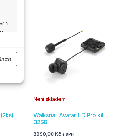
ofilů
ch
 aktivní
nosti
Není skladem
 aktivní
(2ks)
Walksnail Avatar HD Pro kit
32GB
3990,00
Kč
s DPH