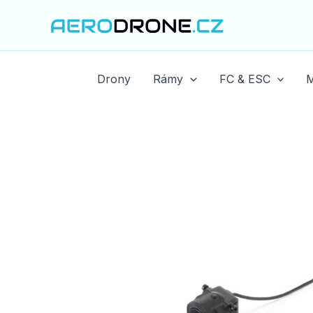
Přeskočit
na
obsah
Drony
Rámy
FC & ESC
M