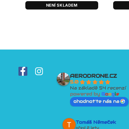
NENÍ SKLADEM
F
I
AERODRONE.CZ
a
n
5.0
c
s
Na základě 54 recenzí
powered by
G
o
o
g
l
e
e
t
ohodnoťte nás na
b
a
o
g
o
Tomáš Němeček
r
před 2 lety