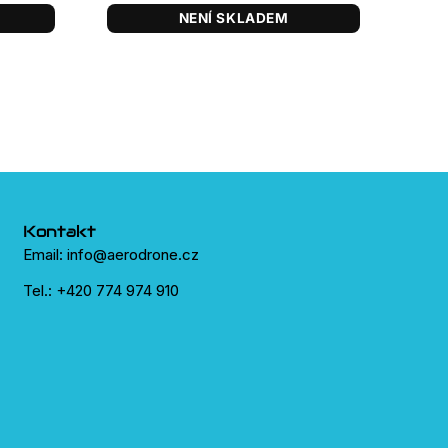
NENÍ SKLADEM
Kontakt
Email: info@aerodrone.cz
Tel.: +420 774 974 910
Jan Seko
před 2 lety