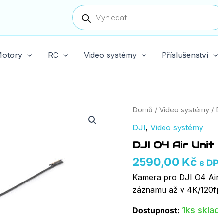
Products
search
otory
RC
Video systémy
Příslušenství
DJI
Domů
/
Video systémy
/
O4
DJI
,
Video systémy
Air
Unit
DJI O4 Air Unit
Pro
Camera
2590,00
Kč
s D
Module
množství
Kamera pro DJI O4 Air
záznamu až v 4K/120fp
1ks skl
Dostupnost: