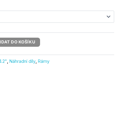
IDAT DO KOŠÍKU
4.2"
,
Náhradní díly
,
Rámy