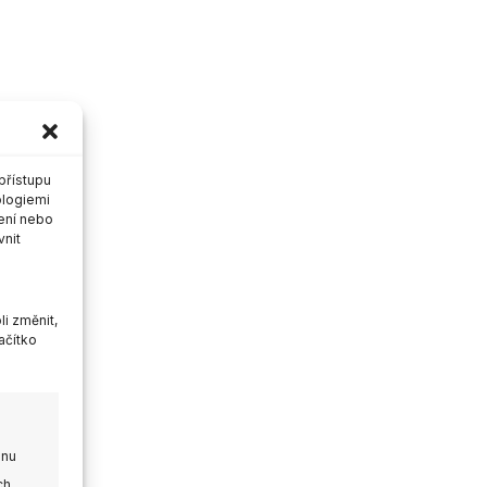
přístupu
ologiemi
ení nebo
vnit
i změnit,
ačítko
onu
ch