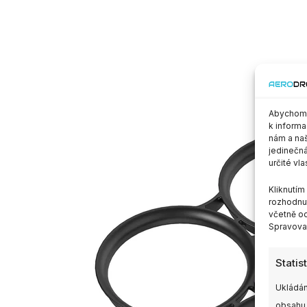
Abychom p
k informa
nám a naš
jedinečná
určité vla
Kliknutí
rozhodnut
včetně od
Spravovat
Statis
Ukládán
obsahu,