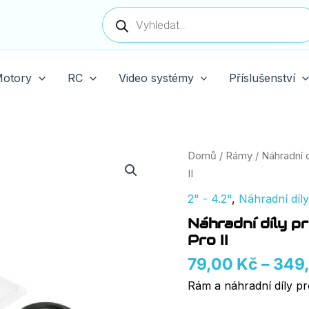
Products
search
otory
RC
Video systémy
Příslušenství
Náhradní
Domů
/
Rámy
/
Náhradní d
díly
II
pro
BETAFPV
2" - 4.2"
,
Náhradní díly
Pavo20/20
Náhradní díly
Pro/20
Pro
Pro II
II
79,00
Kč
–
349
množství
Rám a náhradní díly p