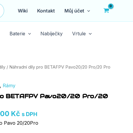
Wiki
Kontakt
Můj účet
Baterie
Nabíječky
Vrtule
Rozpětí
íly
/ Náhradní díly pro BETAFPV Pavo20/20 Pro/20 Pro
cen:
79,00 Kč
,
Rámy
až
 pro BETAFPV Pavo20/20 Pro/20
349,00 Kč
,00
Kč
s DPH
ro Pavo 20/20Pro