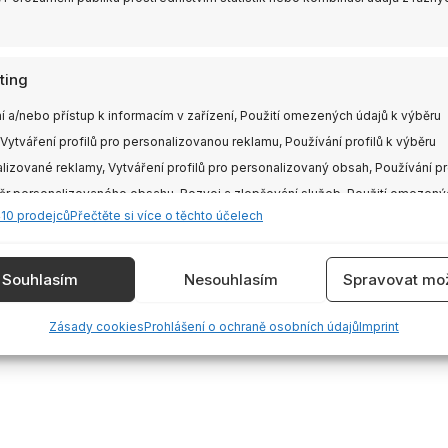
ting
í a/nebo přístup k informacím v zařízení, Použití omezených údajů k výběru
 Vytváření profilů pro personalizovanou reklamu, Používání profilů k výběru
lizované reklamy, Vytváření profilů pro personalizovaný obsah, Používání pr
ěr personalizovaného obsahu, Rozvoj a zlepšování služeb, Použití omezený
410 prodejců
Přečtěte si více o těchto účelech
 výběru obsahu.
e
Vždy
Souhlasím
Nesouhlasím
Spravovat mož
vání a kombinování údajů z jiných zdrojů údajů, Propojení různých
Zásady cookies
Prohlášení o ochraně osobních údajů
Imprint
í, Identifikace zařízení na základě automaticky přenášených informací.
ění bezpečnosti, předcházení a zjišťování podvodů a
aňování chyb, Poskytování a zobrazování reklamy a
Vždy
, Ukládání a sdělování voleb ochrany osobních údajů.