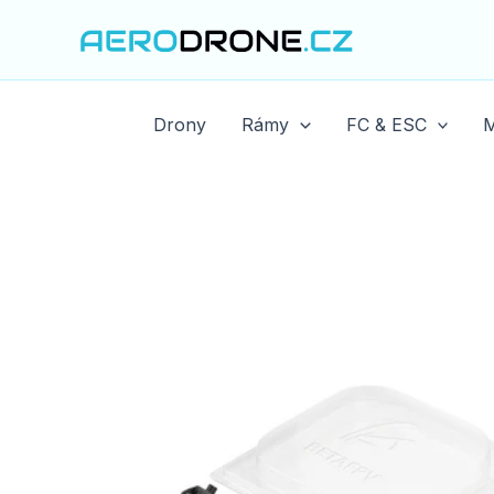
Přeskočit
na
obsah
Drony
Rámy
FC & ESC
M