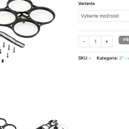
Varianta
PŘ
-
+
SKU:
-
Kategorie:
2" - 