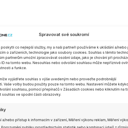
Spravovat své soukromí
oskytli co nejlepší služby, my a naši partneři používáme k ukládání a/nebo 
cím o zařízeních, technologie jako soubory cookies. Souhlas s těmito techn
im partnerům umožní zpracovávat osobní údaje, jako je chování při procház
 ID na tomto webu. Nesouhlas nebo odvolání souhlasu může nepříznivě ovli
stnosti a funkce.
m níže vyjádřete souhlas s výše uvedeným nebo proveďte podrobnější
í. Vaše volby budou použity pouze na tomto webu. Nastavení můžete kdykol
volání souhlasu, pomocí přepínačů v Zásadách cookies nebo kliknutím na tl
 souhlas ve spodní části obrazovky.
tiky
í a/nebo přístup k informacím v zařízení, Měření výkonu reklam, Měření výk
 Porozumění publiku prostřednictvím statistik nebo kombinací údajů z různý