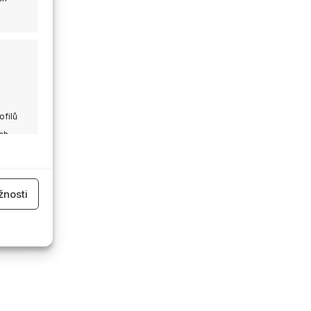
ofilů
ch
 aktivní
nosti
 aktivní