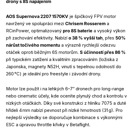
drony s 8S napájením
AOS Supernova 2207 1570KV
je špičkový FPV motor
navržený ve spolupráci mezi
Chrisem Rosserem
a
RCinPower, optimalizovaný
pro 8S baterie
a vysoký výkon
při zachování efektivity. Nabízí
o 38 % vyšší tah
, přes
50%
nárůst točivého momentu
a výrazně rychlejší odezvu
otáček oproti běžným 6S motorům.
S účinností přes 86 %
při typickém zatížení a kvalitním zpracováním (ložiska z
Japonska, magnety N52H, vinutí s tepelnou odolností do
260 °C) je ideální pro freestyle i závodní drony.
Motor lze použít i na lehkých 6–7″ dronech pro long-range
nebo cinematic účely, kde oceníte plynulý chod a kontrolu v
nízkých otáčkách. Díky své konstrukci z hliníku 7075 a duté
hřídeli 4 mm nabízí pevnost při nízké hmotnosti (31 g). Pro
nejlepší výsledky se doporučuje kombinace s výkonnými
ESC a úpravou throttle křivky v Betaflight.