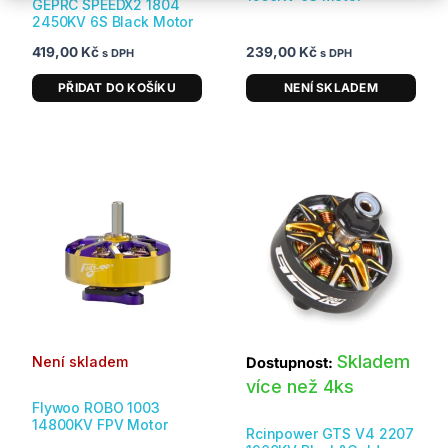
GEPRC SPEEDX2 1804
2450KV 6S Black Motor
419,00
Kč
239,00
Kč
s DPH
s DPH
PŘIDAT DO KOŠÍKU
NENÍ SKLADEM
Skladem
Není skladem
Dostupnost:
více než 4ks
Flywoo ROBO 1003
14800KV FPV Motor
Rcinpower GTS V4 2207