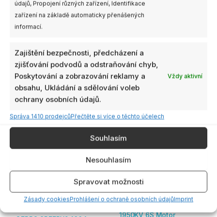
údajů, Propojení různých zařízení, Identifikace
zařízení na základě automaticky přenášených
informací.
Zajištění bezpečnosti, předcházení a
zjišťování podvodů a odstraňování chyb,
Související produkty
Poskytování a zobrazování reklamy a
Vždy aktivní
obsahu, Ukládání a sdělování voleb
ochrany osobních údajů.
Správa 1410 prodejců
Přečtěte si více o těchto účelech
Souhlasím
Nesouhlasím
Spravovat možnosti
Skladem
Není skladem
Dostupnost:
více než 4ks
Zásady cookies
Prohlášení o ochraně osobních údajů
Imprint
SpeedyBee 2006
1950KV 6S Motor