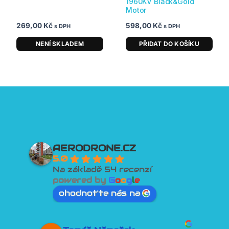
1960KV Black&Gold
Motor
269,00
Kč
598,00
Kč
s DPH
s DPH
NENÍ SKLADEM
PŘIDAT DO KOŠÍKU
AERODRONE.CZ
5.0
Na základě 54 recenzí
powered by
G
o
o
g
l
e
ohodnoťte nás na