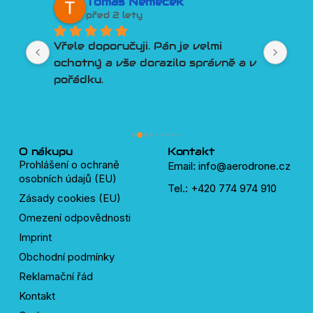
k
David Tesař
před 2 lety
je velmi 
Lepší přístup k zákazníkovi si 
o správně a v 
člověk snad ani nemůže přát. 
Poradí, pomůže, vyjde vstříc. 
Třešničkou na dortu je Discord 
plný velmi chytrých a ochotných 
lidí, kteří pomůžou s čímkoliv okolo 
dronů.
O nákupu
Kontakt
Prohlášení o ochraně
Email: info@aerodrone.cz
osobních údajů (EU)
Tel.: +420 774 974 910
Zásady cookies (EU)
Omezení odpovědnosti
Imprint
Obchodní podmínky
Reklamační řád
Kontakt