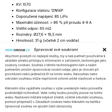
KV: 1570
Konfigurace statoru: 12N14P
Doporučené napájení: 8S LiPo
Maximální účinnost: > 86 % při proudu 4–9 A
Vnitřní odpor: 65 mΩ
Rozměry: Ø27,6 × 19,5 mm
Hmotnost: 31 g (včetně 2 cm vodiče)
Průměr hřídele: 4 mm (dutá)
Spravovat své soukromí
Skladem více než 4ks
Abychom poskytli co nejlepší služby, my a naši partneři používáme k
Dostupnost:
ukládání a/nebo přístupu k informacím o zařízeních, technologie jako
soubory cookies. Souhlas s těmito technologiemi nám a našim
PŘIDAT DO KOŠÍKU
partnerům umožní zpracovávat osobní údaje, jako je chování při
-
+
procházení nebo jedinečná ID na tomto webu. Nesouhlas nebo
odvolání souhlasu může nepříznivě ovlivnit určité vlastnosti a funkce.
SKU:
AOS22071570KVRED
Kategorie:
21xx - 25xx
,
Motory
Kliknutím níže vyjádřete souhlas s výše uvedeným nebo proveďte
podrobnější rozhodnutí. Vaše volby budou použity pouze na tomto
webu. Nastavení můžete kdykoli změnit, včetně odvolání souhlasu,
pomocí přepínačů v Zásadách cookies nebo kliknutím na tlačítko
Spravovat souhlas ve spodní části obrazovky.
Popis