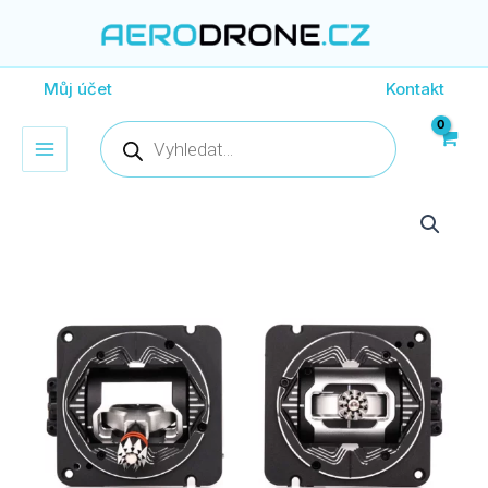
Přeskočit
na
obsah
Můj účet
Kontakt
Products
search