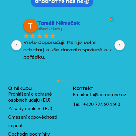
ohodnoťte nás na
Tomáš Němeček
před 2 lety
Vřele doporučuji. Pán je velmi 
Lep
ochotný a vše dorazilo správně a v 
člo
pořádku.
Por
Tře
pln
lidí
dro
O nákupu
Kontakt
Prohlášení o ochraně
Email: info@aerodrone.cz
osobních údajů (EU)
Tel.: +420 774 974 910
Zásady cookies (EU)
Omezení odpovědnosti
Imprint
Obchodní podmínky