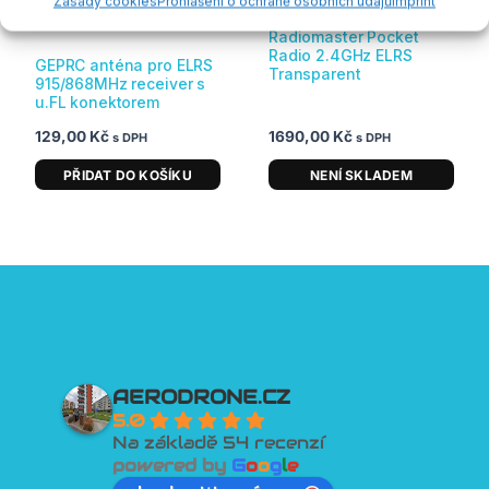
Zásady cookies
Prohlášení o ochraně osobních údajů
Imprint
skladem
Radiomaster Pocket
Radio 2.4GHz ELRS
GEPRC anténa pro ELRS
Transparent
915/868MHz receiver s
u.FL konektorem
129,00
Kč
1690,00
Kč
s DPH
s DPH
PŘIDAT DO KOŠÍKU
NENÍ SKLADEM
AERODRONE.CZ
5.0
Na základě 54 recenzí
powered by
G
o
o
g
l
e