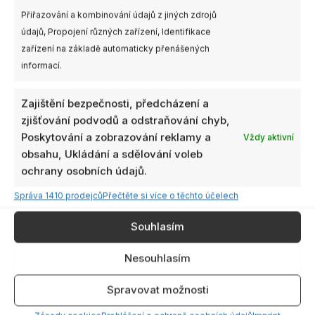
skladem
Přiřazování a kombinování údajů z jiných zdrojů
Li-Ion EVE INR18650-35V
údajů, Propojení různých zařízení, Identifikace
3500mAh 3,6V
GEPRC anténa
zařízení na základě automaticky přenášených
915M/2.4G Dual-Band T
informací.
s u.FL konektorem
139,00
Kč
98,00
Kč
s DPH
s DPH
Zajištění bezpečnosti, předcházení a
PŘIDAT DO KOŠÍKU
NENÍ SKLADEM
zjišťování podvodů a odstraňování chyb,
Poskytování a zobrazování reklamy a
Vždy aktivní
obsahu, Ukládání a sdělování voleb
ochrany osobních údajů.
Správa 1410 prodejců
Přečtěte si více o těchto účelech
Souhlasím
Nesouhlasím
Spravovat možnosti
1ks
Není skladem
Dostupnost: