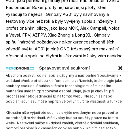
AG01 jsou perfektní gimbaly pro rádia Radiomaster TX16 a
Radiomaster Boxer pro ty nejnáročnější piloty, kteří
vyžadují to nejlepší. Gimbaly AG01 byly navrhovány a
testovány více než rok a byly vyvíjeny spolu s inženýry a
profesionálními piloty, jako jsou MCK, Alex Campell, Noical
a Veysi. FPV, AZFPV, Xiao Zheng a Long XL. Gimbaly
splňují náročné požadavky nejkonkurenceschopnějších
závodů světa. AG01 je plně CNC frézovaný pro maximální
přesnost a spolu se čtyřmi kuličkovými ložisky vám nabídne
hladký a přesný pocit z pilotování vašeho stroje. S předním
Spravovat své soukromí
nastavením napětí a zdvihu pro snadné jemné doladění pak
Abychom poskytli co nejlepší služby, my a naši partneři používáme k
AG01 posune váš TX16S na další úroveň.
ukládání a/nebo přístupu k informacím o zařízeních, technologie jako
soubory cookies. Souhlas s těmito technologiemi nám a našim
Není skladem
partnerům umožní zpracovávat osobní údaje, jako je chování při
procházení nebo jedinečná ID na tomto webu. Nesouhlas nebo
odvolání souhlasu může nepříznivě ovlivnit určité vlastnosti a funkce.
Chci upozornit při naskladnění produktu
Kliknutím níže vyjádřete souhlas s výše uvedeným nebo proveďte
SKU:
HP0157.AG01-SET-BLK
Kategorie:
Příslušenství
,
RC
podrobnější rozhodnutí. Vaše volby budou použity pouze na tomto
webu. Nastavení můžete kdykoli změnit, včetně odvolání souhlasu,
pomocí přepínačů v Zásadách cookies nebo kliknutím na tlačítko