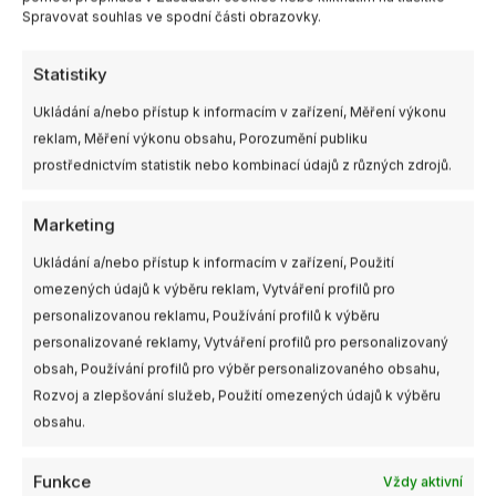
Spravovat souhlas ve spodní části obrazovky.
Další informace
Statistiky
Výrobce
RadioMaster
Ukládání a/nebo přístup k informacím v zařízení, Měření výkonu
reklam, Měření výkonu obsahu, Porozumění publiku
prostřednictvím statistik nebo kombinací údajů z různých zdrojů.
Marketing
Související produkty
Ukládání a/nebo přístup k informacím v zařízení, Použití
omezených údajů k výběru reklam, Vytváření profilů pro
personalizovanou reklamu, Používání profilů k výběru
personalizované reklamy, Vytváření profilů pro personalizovaný
obsah, Používání profilů pro výběr personalizovaného obsahu,
Rozvoj a zlepšování služeb, Použití omezených údajů k výběru
obsahu.
Funkce
Vždy aktivní
2ks
Není skladem
Dostupnost: