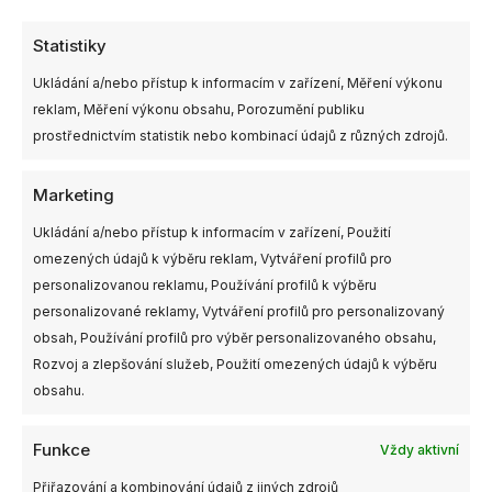
profilu pilota.
Test je zdarma
,
lze jej opakovat
,
obsahuje 40 otázek a určitě si s ním hravě
Statistiky
poradíte. Opět vám po dokončení testu dorazí
mail včetně vaši licenční kartičky, kterou si
Ukládání a/nebo přístup k informacím v zařízení, Měření výkonu
vytiskněte a mějte ji s sebou
, když půjdete létat s
reklam, Měření výkonu obsahu, Porozumění publiku
dronem. Číslo vaši licence si
nalepte na dron
.
prostřednictvím statistik nebo kombinací údajů z různých zdrojů.
No a to je vše, můžete jít létat…
Marketing
Ukládání a/nebo přístup k informacím v zařízení, Použití
Při nákupu jakéhokoliv produktu z našeho obchodu vám
omezených údajů k výběru reklam, Vytváření profilů pro
rádi na požádání vytiskneme lepící štítky s vašimi kódy,
personalizovanou reklamu, Používání profilů k výběru
stačí když nás požádáte např. v poznámce objednávky.
personalizované reklamy, Vytváření profilů pro personalizovaný
obsah, Používání profilů pro výběr personalizovaného obsahu,
Rozvoj a zlepšování služeb, Použití omezených údajů k výběru
Kde mohu létat s dronem?
obsahu.
Úřad pro civilní letectví vám nabízí tuto přehlednou mapu
Funkce
Vždy aktivní
DronView
. Samozřejmě existují také
aplikace
pro
Android
a
Přiřazování a kombinování údajů z jiných zdrojů
iOS
–
DronView
nebo AisView a mnoho dalších.