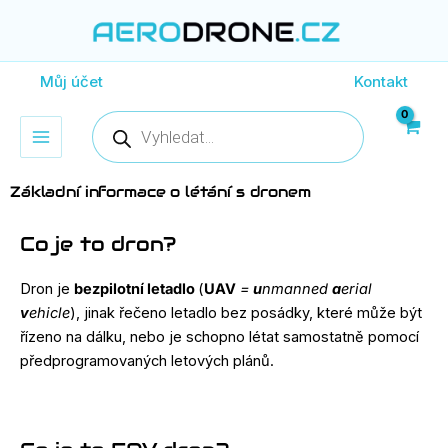
Přeskočit
na
obsah
Můj účet
Kontakt
Products
search
Základní informace o létání s dronem
Co je to dron?
Dron je
bezpilotní letadlo
(
UAV
=
u
nmanned
a
erial
v
ehicle
), jinak řečeno letadlo bez posádky, které může být
řízeno na dálku, nebo je schopno létat samostatně pomocí
předprogramovaných letových plánů.