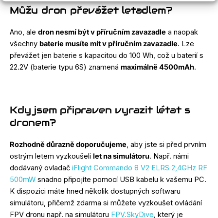
Můžu dron převážet letadlem?
Ano, ale
dron nesmí být v příručním zavazadle
a naopak
všechny
baterie musíte mít v příručním zavazadle
. Lze
převážet jen baterie s kapacitou do 100 Wh, což u baterií s
22.2V (baterie typu 6S) znamená
maximálně 4500mAh
.
Kdy jsem připraven vyrazit létat s
dronem?
Rozhodně důrazně doporučujeme
, aby jste si před prvním
ostrým letem vyzkoušeli
let na simulátoru
. Např. námi
dodávaný ovladač
iFlight Commando 8 V2 ELRS 2,4GHz RF
500mW
snadno připojíte pomocí USB kabelu k vašemu PC.
K dispozici máte hned několik dostupných softwaru
simulátoru, přičemž zdarma si můžete vyzkoušet ovládání
FPV dronu např. na simulátoru
FPV.SkyDive
, který je