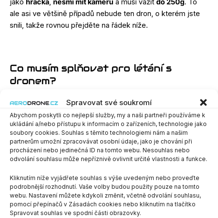
jako
hračka
,
nesmí mít kameru
a musí vážit
do 250g
. To
ale asi ve většině případů nebude ten dron, o kterém jste
snili, takže rovnou přejděte na řádek níže.
Co musím splňovat pro létání s
dronem?
Spravovat své soukromí
věk minimálně 16 let.
registrace provozovatele
– pokud jste zároveň i
Abychom poskytli co nejlepší služby, my a naši partneři používáme k
ukládání a/nebo přístupu k informacím o zařízeních, technologie jako
provozovatelem
dronu (tedy majitelem = vy jste
soubory cookies. Souhlas s těmito technologiemi nám a našim
si jej zakoupili a nemáte jej např. zapůjčený),
partnerům umožní zpracovávat osobní údaje, jako je chování při
udělejte si:
registraci provozovatele
procházení nebo jedinečná ID na tomto webu. Nesouhlas nebo
odvolání souhlasu může nepříznivě ovlivnit určité vlastnosti a funkce.
licence
– ve většině případů si jako začátečníci
vystačíte s tzv.
otevřenou kategorii
a jejími
Kliknutím níže vyjádřete souhlas s výše uvedeným nebo proveďte
podkategoriemi
A1
a
A3
. Poslední nutnost je tedy
podrobnější rozhodnutí. Vaše volby budou použity pouze na tomto
webu. Nastavení můžete kdykoli změnit, včetně odvolání souhlasu,
absolvovat
online testy na webu CAA
(
C
ivil
pomocí přepínačů v Zásadách cookies nebo kliknutím na tlačítko
A
viation
A
uthority = Úřad pro civilní letectví) v
Spravovat souhlas ve spodní části obrazovky.