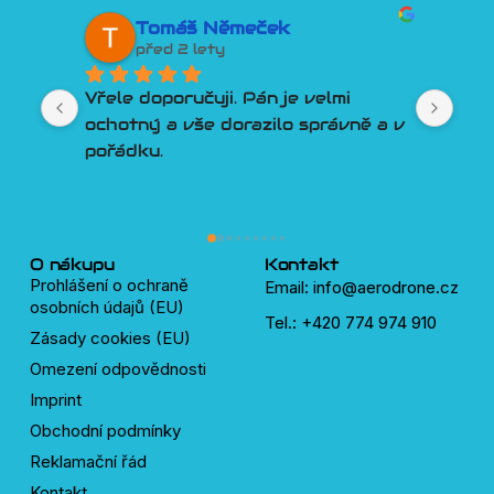
Tomáš Němeček
před 2 lety
Vřele doporučuji. Pán je velmi 
Lep
ochotný a vše dorazilo správně a v 
člo
pořádku.
Por
Tře
pln
lidí
dro
O nákupu
Kontakt
Prohlášení o ochraně
Email: info@aerodrone.cz
osobních údajů (EU)
Tel.: +420 774 974 910
Zásady cookies (EU)
Omezení odpovědnosti
Imprint
Obchodní podmínky
Reklamační řád
Kontakt