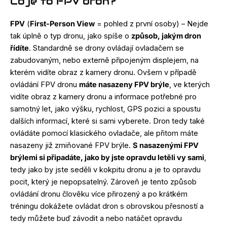
Co je to FPV dron?
FPV
(
First-Person View
= pohled z první osoby) – Nejde
tak úplně o typ dronu, jako spíše o
způsob, jakým dron
řídíte
. Standardně se drony ovládají ovladačem se
zabudovaným, nebo externě připojeným displejem, na
kterém vidíte obraz z kamery dronu. Ovšem v případě
ovládání FPV dronu
máte nasazeny FPV brýle
, ve kterých
vidíte obraz z kamery dronu a informace potřebné pro
samotný let, jako výšku, rychlost, GPS pozici a spoustu
dalších informací, které si sami vyberete. Dron tedy také
ovládáte pomocí klasického ovladače, ale přitom máte
nasazeny již zmiňované FPV brýle.
S nasazenými FPV
brýlemi si připadáte, jako by jste opravdu letěli vy sami
,
tedy jako by jste seděli v kokpitu dronu a je to opravdu
pocit, který je nepopsatelný. Zároveň je tento způsob
ovládání dronu člověku více přirozený a po krátkém
tréningu dokážete ovládat dron s obrovskou přesností a
tedy můžete buď závodit a nebo natáčet opravdu