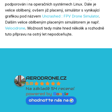
podporován i na operačních systémech Linux. Dále je
velice oblíbený, ovšem již placený, simulátor s vynikající
grafikou pod názvem
Uncrashed : FPV Drone Simulator
.
Dalším velice oblíbeným placeným simulátorem je např.
Velocidrone
. Možností tedy máte hned několik a rozhodně
tuto přípravu na ostrý let nepodceňujte.
AERODRONE.CZ
5.0
Na základě 54 recenzí
powered by
G
o
o
g
l
e
ohodnoťte nás na