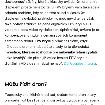
dechberoucí záběry, které s klasicky ovládaným dronem s
displejem prostě nenatočíte. S FPV brýlemi vám také zcela
odpadá problém, kdy na ostrém slunci s klasickým
displejem v ovladači prakticky nic moc nevidíte. Je však
také potřeba zmínit, že cena digitálních FPV brýlí s HD
videem a cena video vysílače není úplně nízká, ovšem je to
kompenzováno nízkými cenami zbylých komponent
samotného dronu.
FPV brýle
si však nezničíte, když
náhodou s dronem nabouráte a tedy je to dlohodobá
investice, která se rozhodně pro milovníky létání vyplatí
.
Jako levnější, ale přsto již velice kvalitní FPV brýle s
digitálním HD videem nabízíme např.
DJI Goggles Integra
.
Můžu řídit dron?
Teoreticky ano, klidně hned teď, ovšem tento dron, který
plánujete řídit bez licence, musí být už výrobcem označený